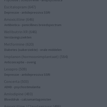
Escitalopram (647)
Depressie - antidepressiva SSRI
Amoxicilline (646)
Antibiotica - penicillines breedspectrum
Wellbutrin XR (646)
Verslavingsziekten
Metformine (620)
Diabetes (suikerziekte) - orale middelen
Implanon (hormoonimplantaat) (584)
Anticonceptie - overig
Lexapro (509)
Depressie - antidepressiva SSRI
Concerta (503)
ADHD - psychostimulantia
Amlodipine (493)
Bloeddruk - calciumantagonisten
Amoxicilline / Clavulaanzuur (486)