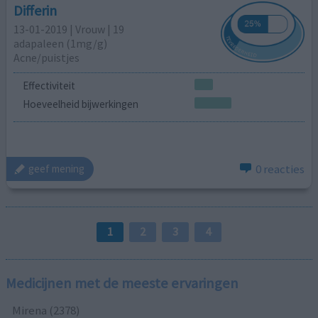
Differin
13-01-2019 | Vrouw | 19
adapaleen (1mg/g)
Acne/puistjes
Effectiviteit
Hoeveelheid bijwerkingen
0 reacties
geef mening
1
2
3
4
Medicijnen met de meeste ervaringen
Mirena (2378)