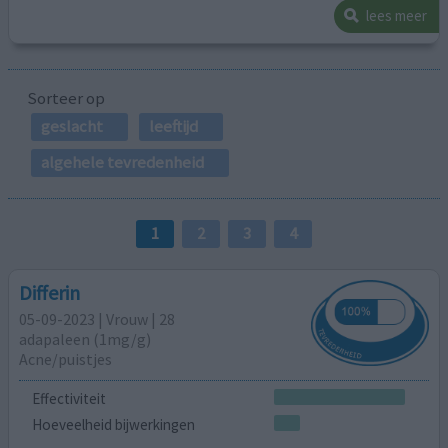
lees meer
Sorteer op
geslacht
leeftijd
algehele tevredenheid
1
2
3
4
Differin
05-09-2023 | Vrouw | 28
adapaleen (1mg/g)
Acne/puistjes
Effectiviteit
Hoeveelheid bijwerkingen