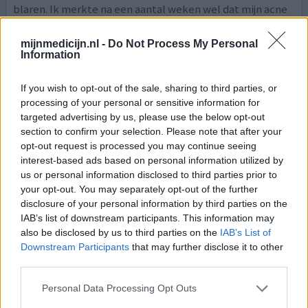
blaren. Ik merkte na een aantal weken wel dat mijn acne
langzaam verbeterde, maar mijn huid zag er n
[lees
meer...]
mijnmedicijn.nl -
Do Not Process My Personal
Information
0 reacties
geef mening
If you wish to opt-out of the sale, sharing to third parties, or
processing of your personal or sensitive information for
targeted advertising by us, please use the below opt-out
Differin
section to confirm your selection. Please note that after your
21-07-2019 | Vrouw | 20
opt-out request is processed you may continue seeing
adapaleen (1mg/g)
interest-based ads based on personal information utilized by
Acne/puistjes
us or personal information disclosed to third parties prior to
your opt-out. You may separately opt-out of the further
Effectiviteit
disclosure of your personal information by third parties on the
Hoeveelheid bijwerkingen
IAB’s list of downstream participants. This information may
also be disclosed by us to third parties on the
IAB’s List of
ik gebruik dit in combinatie met een soort alcohol van de
Downstream Participants
that may further disclose it to other
huisarts en het werkt echt heel goed. in het begin wordt
third parties.
het even erger, maar na twee weken is mijn huid egaal en
Personal Data Processing Opt Outs
ga ik weer zonder make up naar buiten!