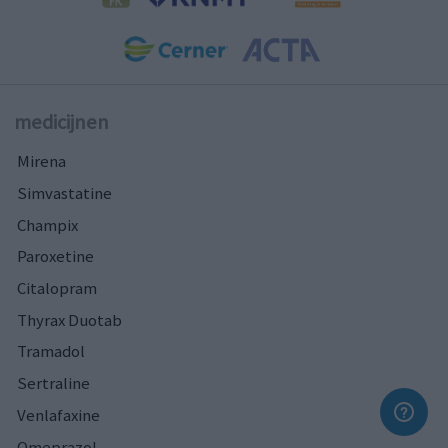
medicijnen
Mirena
Simvastatine
Champix
Paroxetine
Citalopram
Thyrax Duotab
Tramadol
Sertraline
Venlafaxine
Omeprazol