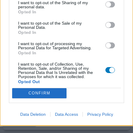
I want to opt-out of the Sharing of my
0 reacties
geef mening
personal data.
Opted In
I want to opt-out of the Sale of my
Personal Data.
Differin
Opted In
11-06-2019 | Man | 20
adapaleen (1mg/g)
I want to opt-out of processing my
Personal Data for Targeted Advertising.
Acne/puistjes
Opted In
Effectiviteit
I want to opt-out of Collection, Use,
Hoeveelheid bijwerkingen
Retention, Sale, and/or Sharing of my
Personal Data that Is Unrelated with the
Purposes for which it was collected.
Beste mensen, ik ben Gioya Smeets en kom uit Sittard. Ik
Opted Out
ben opzoek naar een acné model met 5 witte pustels en
CONFIRM
3 mee-eters. Het examen is op 20 juni om 15:15. Wie mee
wil en goed wordt gekeurd krijgt een vergoeding. Heb je
interesse ?
Data Deletion
Data Access
Privacy Policy
0 reacties
geef mening