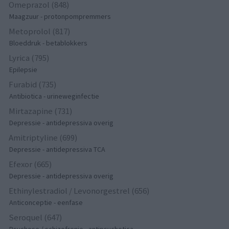
Omeprazol (848)
Maagzuur - protonpompremmers
Metoprolol (817)
Bloeddruk - betablokkers
Lyrica (795)
Epilepsie
Furabid (735)
Antibiotica - urineweginfectie
Mirtazapine (731)
Depressie - antidepressiva overig
Amitriptyline (699)
Depressie - antidepressiva TCA
Efexor (665)
Depressie - antidepressiva overig
Ethinylestradiol / Levonorgestrel (656)
Anticonceptie - eenfase
Seroquel (647)
Psychose / schizofrenie - antipsychotica