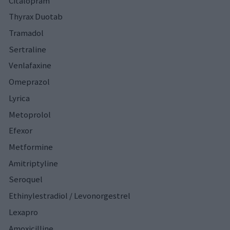
Citalopram
Thyrax Duotab
Tramadol
Sertraline
Venlafaxine
Omeprazol
Lyrica
Metoprolol
Efexor
Metformine
Amitriptyline
Seroquel
Ethinylestradiol / Levonorgestrel
Lexapro
Amoxicilline