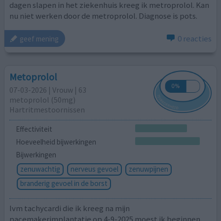
dagen slapen in het ziekenhuis kreeg ik metroprolol. Kan
nu niet werken door de metroprolol. Diagnose is pots.
0 reacties
geef mening
Metoprolol
07-03-2026 | Vrouw | 63
metoprolol (50mg)
Hartritmestoornissen
Effectiviteit
Hoeveelheid bijwerkingen
Bijwerkingen
zenuwachtig
nerveus gevoel
zenuwpijnen
branderig gevoel in de borst
Ivm tachycardi die ik kreeg na mijn
pacemakerimplantatie op 4-9-2025 moest ik beginnen