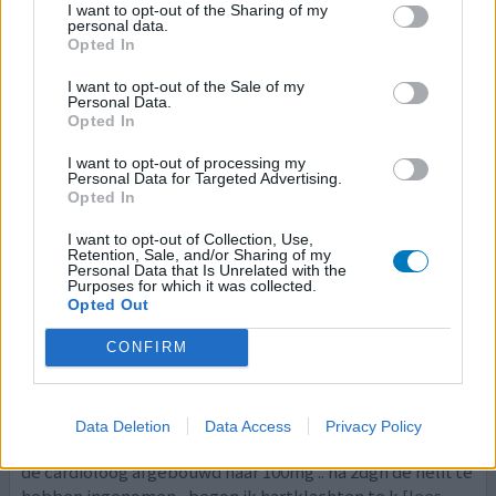
I want to opt-out of the Sharing of my
personal data.
Opted In
Metoprolol
11-10-2025 | Man | 43
I want to opt-out of the Sale of my
Personal Data.
metoprolol (200mg)
Opted In
Hartinfarct
I want to opt-out of processing my
Effectiviteit
Personal Data for Targeted Advertising.
Opted In
Hoeveelheid bijwerkingen
Bijwerkingen
I want to opt-out of Collection, Use,
Retention, Sale, and/or Sharing of my
duizeligheid
koude handen
Personal Data that Is Unrelated with the
Purposes for which it was collected.
duizeligheid bij het opstaan
Opted Out
Sinds mn hartinfarct 2024 (nov’) gebruik ik metoprolol
CONFIRM
200mg .. eerste paar maanden prima middel, alleen
kouden handen als bijwerking.. daar valt mee te leven . Na
2 a 3 maanden begon duizeligheid op te spelen bij
Data Deletion
Data Access
Privacy Policy
opstaan en wandelen. Is toen in telefonische overleg met
de cardioloog afgebouwd naar 100mg .. na 2dgn de helft te
hebben ingenomen , begon ik hartklachten te k
[lees