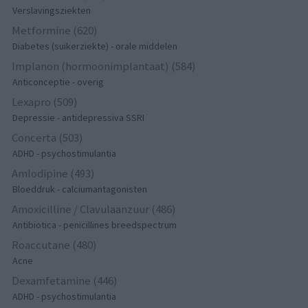
Verslavingsziekten
Metformine (620)
Diabetes (suikerziekte) - orale middelen
Implanon (hormoonimplantaat) (584)
Anticonceptie - overig
Lexapro (509)
Depressie - antidepressiva SSRI
Concerta (503)
ADHD - psychostimulantia
Amlodipine (493)
Bloeddruk - calciumantagonisten
Amoxicilline / Clavulaanzuur (486)
Antibiotica - penicillines breedspectrum
Roaccutane (480)
Acne
Dexamfetamine (446)
ADHD - psychostimulantia