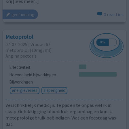
krij
[lees meer...]
0 reacties
geef mening
Metoprolol
07-07-2025 | Vrouw | 67
metoprolol (10mg/ml)
Angina pectoris
Effectiviteit
Hoeveelheid bijwerkingen
Bijwerkingen
energieverlies
slaperigheid
Verschrikkelijk medicijn. Te pas en te onpas viel ik in
slaap. Gelukkig ging bloeddruk erg omlaag en kon ik
metoprololgebruik beëindigen. Wat een feestdag was
dat.