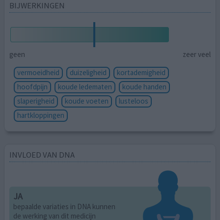
BIJWERKINGEN
geen
zeer veel
vermoeidheid
duizeligheid
kortademigheid
hoofdpijn
koude ledematen
koude handen
slaperigheid
koude voeten
lusteloos
hartkloppingen
INVLOED VAN DNA
JA
bepaalde variaties in DNA kunnen
de werking van dit medicijn