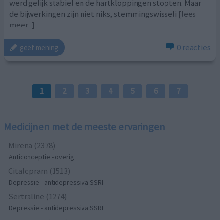
werd gelijk stabiel en de hartkloppingen stopten. Maar
de bijwerkingen zijn niet niks, stemmingswisseli
[lees
meer...]
0 reacties
geef mening
1
2
3
4
5
6
7
Medicijnen met de meeste ervaringen
Mirena (2378)
Anticonceptie - overig
Citalopram (1513)
Depressie - antidepressiva SSRI
Sertraline (1274)
Depressie - antidepressiva SSRI