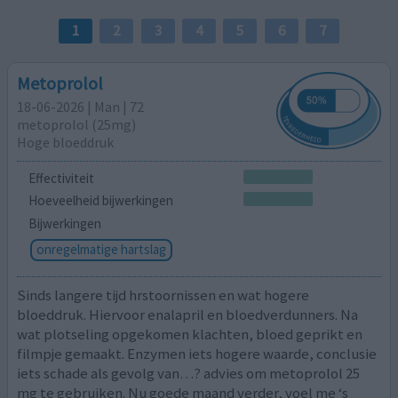
1
2
3
4
5
6
7
Metoprolol
18-06-2026 | Man | 72
metoprolol (25mg)
Hoge bloeddruk
Effectiviteit
Hoeveelheid bijwerkingen
Bijwerkingen
onregelmatige hartslag
Sinds langere tijd hrstoornissen en wat hogere
bloeddruk. Hiervoor enalapril en bloedverdunners. Na
wat plotseling opgekomen klachten, bloed geprikt en
filmpje gemaakt. Enzymen iets hogere waarde, conclusie
iets schade als gevolg van…? advies om metoprolol 25
mg te gebruiken. Nu goede maand verder, voel me ‘s