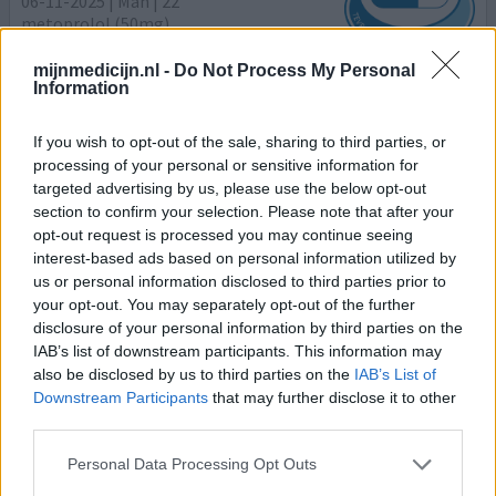
06-11-2025 | Man | 22
metoprolol (50mg)
Hartritmestoornissen
mijnmedicijn.nl -
Do Not Process My Personal
Information
Effectiviteit
Hoeveelheid bijwerkingen
If you wish to opt-out of the sale, sharing to third parties, or
Bijwerkingen
processing of your personal or sensitive information for
druk op de borst
druk voelen in hoofd
targeted advertising by us, please use the below opt-out
moeite met ademhalen
section to confirm your selection. Please note that after your
opt-out request is processed you may continue seeing
interest-based ads based on personal information utilized by
Als 17 jarige werd mij verteld dat ik een hartritmestoornis
us or personal information disclosed to third parties prior to
heb, na veel overleg en second opinion kon ik gewoon
your opt-out. You may separately opt-out of the further
nog blijven sporten op hoog niveau. ik merk echter dat ik
disclosure of your personal information by third parties on the
recentelijk meer druk op mijn borst ervaar, soms ook
IAB’s list of downstream participants. This information may
hoofdpijn, in rust daalt mijn hartslag naar 37-39. ik slaap
also be disclosed by us to third parties on the
IAB’s List of
goed maar overdag voelt het toch niet altijd prettig om
Downstream Participants
that may further disclose it to other
de druk te ervaren op de borst.
third parties.
1 Reactie
geef mening
Personal Data Processing Opt Outs