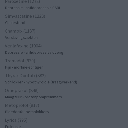
Paroxetine (1272)
Depressie - antidepressiva SSRI
Simvastatine (1228)
Cholesterol
Champix (1187)
Verslavingsziekten
Venlafaxine (1004)
Depressie - antidepressiva overig
Tramadol (939)
Pijn - morfine-achtigen
Thyrax Duotab (882)
Schildklier - hypothyroidie (traagwerkend)
Omeprazol (848)
Maagzuur - protonpompremmers
Metoprolol (817)
Bloeddruk - betablokkers
Lyrica (795)
Epilepsie