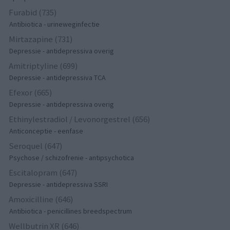
Furabid (735)
Antibiotica - urineweginfectie
Mirtazapine (731)
Depressie - antidepressiva overig
Amitriptyline (699)
Depressie - antidepressiva TCA
Efexor (665)
Depressie - antidepressiva overig
Ethinylestradiol / Levonorgestrel (656)
Anticonceptie - eenfase
Seroquel (647)
Psychose / schizofrenie - antipsychotica
Escitalopram (647)
Depressie - antidepressiva SSRI
Amoxicilline (646)
Antibiotica - penicillines breedspectrum
Wellbutrin XR (646)