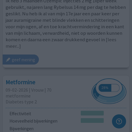
Ik heb 3 maanden Ozempic injecties 2 mg 1xper week
gebruikt, na jaren lang Rybelsus 14 mg per dag te hebben
geslikt. Nu heb ik al van mijn 17e jaar een paar keer per
jaar auramigraine met blinde vlekken en schitteringen
voor mijn ogen, af en toe krachtvermindering in een kant
van mijn lichaam, verwardheid, niet op woorden kunnen
komen en daarna een zwaar drukkend gevoel in
[lees
meer...]
geef mening
Metformine
09-02-2026 | Vrouw | 70
metformine
Diabetes type 2
Effectiviteit
Hoeveelheid bijwerkingen
Bijwerkingen