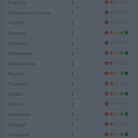
Onglyza
1
Prednisolon minims
1
4-DMAP
1
Champix
1
Cymbalta
1
Melatonine
1
Gabapentine
1
Rivotril
1
Tramadol
1
Inhibin
1
Brufen
1
Diclofenac
1
Advagraf
1
Immukine
1