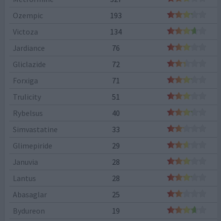
Ozempic
193
Victoza
134
Jardiance
76
Gliclazide
72
Forxiga
71
Trulicity
51
Rybelsus
40
Simvastatine
33
Glimepiride
29
Januvia
28
Lantus
28
Abasaglar
25
Bydureon
19