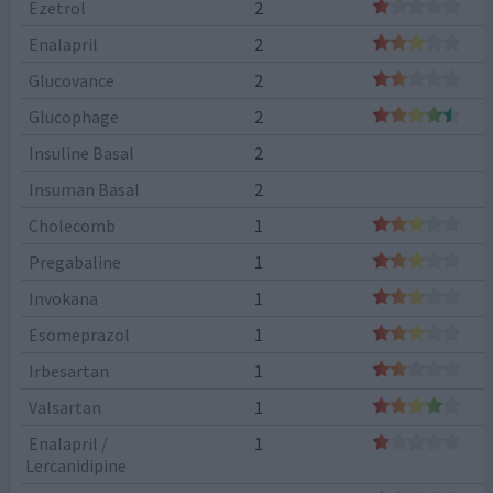
Ezetrol
2
Enalapril
2
Glucovance
2
Glucophage
2
Insuline Basal
2
Insuman Basal
2
Cholecomb
1
Pregabaline
1
Invokana
1
Esomeprazol
1
Irbesartan
1
Valsartan
1
Enalapril /
1
Lercanidipine