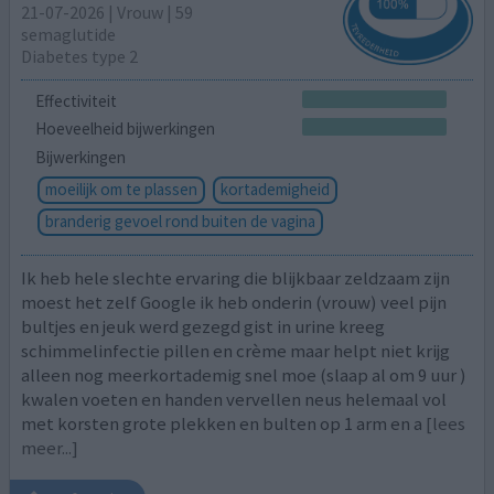
21-07-2026 | Vrouw | 59
semaglutide
Diabetes type 2
Effectiviteit
Hoeveelheid bijwerkingen
Bijwerkingen
moeilijk om te plassen
kortademigheid
branderig gevoel rond buiten de vagina
Ik heb hele slechte ervaring die blijkbaar zeldzaam zijn
moest het zelf Google ik heb onderin (vrouw) veel pijn
bultjes en jeuk werd gezegd gist in urine kreeg
schimmelinfectie pillen en crème maar helpt niet krijg
alleen nog meerkortademig snel moe (slaap al om 9 uur )
kwalen voeten en handen vervellen neus helemaal vol
met korsten grote plekken en bulten op 1 arm en a
[lees
meer...]