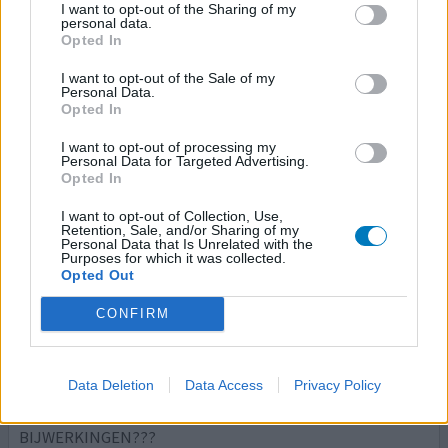
Effectiviteit
I want to opt-out of the Sharing of my
personal data.
Hoeveelheid bijwerkingen
Opted In
Bijwerkingen
I want to opt-out of the Sale of my
branderig gevoel tijdens het plassen
Personal Data.
Opted In
onregelmatig ademhalingspatroon
platte, lichtbruin gepigmenteerde moedervlekken
I want to opt-out of processing my
Personal Data for Targeted Advertising.
branderig gevoel in de ogen
Opted In
maagpijn voor misselijkheid/braken
I want to opt-out of Collection, Use,
Retention, Sale, and/or Sharing of my
gevoeligheid voor licht
Personal Data that Is Unrelated with the
Purposes for which it was collected.
Opted Out
IK GEBRUIK ZE NU AL 3 WEKEN MAAR VOEL ME ER ALLEEN
MAAR ZIEK EN SLAP VAN. EN IN DE NACHT LAST VAN
CONFIRM
HART KLOPPINGEN. PIJN AAN OGEN DROGE OGEN EN
BRANDERIG EN LICHT IN MIJN HOOFT ALSOF IK EEN
BAND OM MIJN VOORHOOF HEF ZWEVERIG. HEB MIJ
Data Deletion
Data Access
Privacy Policy
NOOIT ZO ZIEK GEVOELD ALS VAN DE BIJWERKINGEN.
BEN WANHOPIG. WIE HEEFT DIT OOK VAN DE
BIJWERKINGEN???