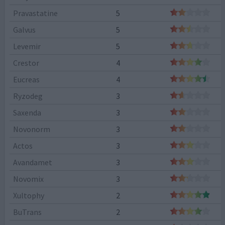
Pravastatine
5
Galvus
5
Levemir
5
Crestor
4
Eucreas
4
Ryzodeg
3
Saxenda
3
Novonorm
3
Actos
3
Avandamet
3
Novomix
3
Xultophy
2
BuTrans
2