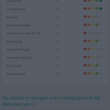
Velmetia
1
Competact
1
Amaryl
1
Glibenclamide
1
Insuline Comb 30/70
1
Humalog
1
Insuline Rapid
1
Insuman Rapid
1
Actrapid
1
Omeprazol
1
De laatste ervaringen over medicijngebruik bij:
diabetes type 2