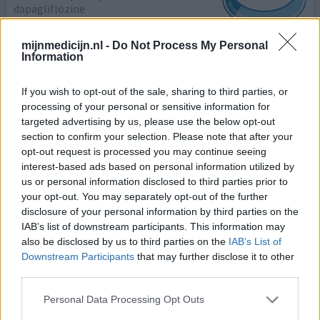
dapagliflozine
Diabetes type 2
mijnmedicijn.nl -
Do Not Process My Personal
Effectiviteit
Information
Hoeveelheid bijwerkingen
Bijwerkingen
If you wish to opt-out of the sale, sharing to third parties, or
processing of your personal or sensitive information for
lichte duizeligheid
acute rugpijn
genitale afwijking
targeted advertising by us, please use the below opt-out
section to confirm your selection. Please note that after your
Veel bijwerkingen en in plaats van minder insuline
opt-out request is processed you may continue seeing
gebruik, een hogere doses nodig.
interest-based ads based on personal information utilized by
us or personal information disclosed to third parties prior to
geef mening
your opt-out. You may separately opt-out of the further
disclosure of your personal information by third parties on the
IAB’s list of downstream participants. This information may
also be disclosed by us to third parties on the
IAB’s List of
Forxiga
Downstream Participants
that may further disclose it to other
09-05-2026 | Vrouw | 73
third parties.
dapagliflozine
Diabetes type 2
Personal Data Processing Opt Outs