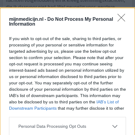
die ik daarvoor niet had. Wel gevoelig voor, eerdere
depressies, maar op moment van starten had ik daar al
mijnmedicijn.nl -
Do Not Process My Personal
e
[lees meer...]
Information
0 reacties
geef mening
If you wish to opt-out of the sale, sharing to third parties, or
processing of your personal or sensitive information for
targeted advertising by us, please use the below opt-out
Amitriptyline
section to confirm your selection. Please note that after your
opt-out request is processed you may continue seeing
23-02-2026 | Vrouw | 46
interest-based ads based on personal information utilized by
amitriptyline (10mg)
Psychische klachten
us or personal information disclosed to third parties prior to
your opt-out. You may separately opt-out of the further
Effectiviteit
disclosure of your personal information by third parties on the
IAB’s list of downstream participants. This information may
Hoeveelheid bijwerkingen
also be disclosed by us to third parties on the
IAB’s List of
Downstream Participants
that may further disclose it to other
Ik gebruik inmiddels bijna een jaar 10 mg amitriptyline
third parties.
tegen piekeren en angstklachten. Voor mij heeft dit
middel een enorm positief verschil gemaakt. Mijn
Personal Data Processing Opt Outs
gedachten blijven niet meer eindeloos rondmalen,