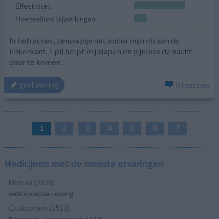
Effectiviteit
Hoeveelheid bijwerkingen
Ik heb acnes, zenuwpijn net onder mijn rib aan de
linkerkant. 1 pil helpt mij slapen en pijnloos de nacht
door te komen.
0 reacties
geef mening
1
2
3
4
5
6
7
Medicijnen met de meeste ervaringen
Mirena (2378)
Anticonceptie - overig
Citalopram (1513)