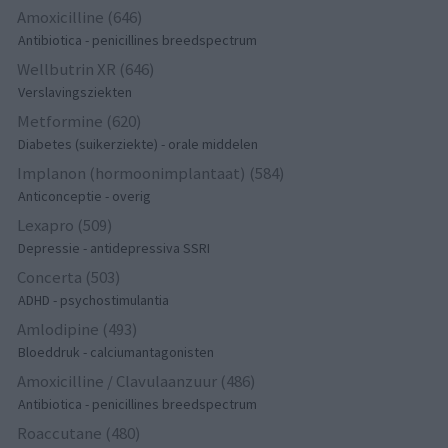
Amoxicilline (646)
Antibiotica - penicillines breedspectrum
Wellbutrin XR (646)
Verslavingsziekten
Metformine (620)
Diabetes (suikerziekte) - orale middelen
Implanon (hormoonimplantaat) (584)
Anticonceptie - overig
Lexapro (509)
Depressie - antidepressiva SSRI
Concerta (503)
ADHD - psychostimulantia
Amlodipine (493)
Bloeddruk - calciumantagonisten
Amoxicilline / Clavulaanzuur (486)
Antibiotica - penicillines breedspectrum
Roaccutane (480)