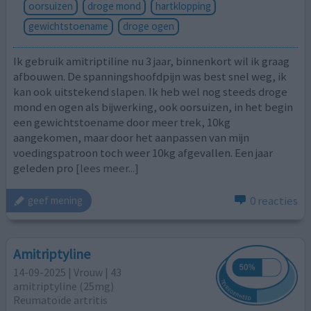
oorsuizen
droge mond
hartklopping
gewichtstoename
droge ogen
Ik gebruik amitriptiline nu 3 jaar, binnenkort wil ik graag
afbouwen. De spanningshoofdpijn was best snel weg, ik
kan ook uitstekend slapen. Ik heb wel nog steeds droge
mond en ogen als bijwerking, ook oorsuizen, in het begin
een gewichtstoename door meer trek, 10kg
aangekomen, maar door het aanpassen van mijn
voedingspatroon toch weer 10kg afgevallen. Een jaar
geleden pro
[lees meer...]
0 reacties
geef mening
Amitriptyline
14-09-2025 | Vrouw | 43
amitriptyline (25mg)
Reumatoïde artritis