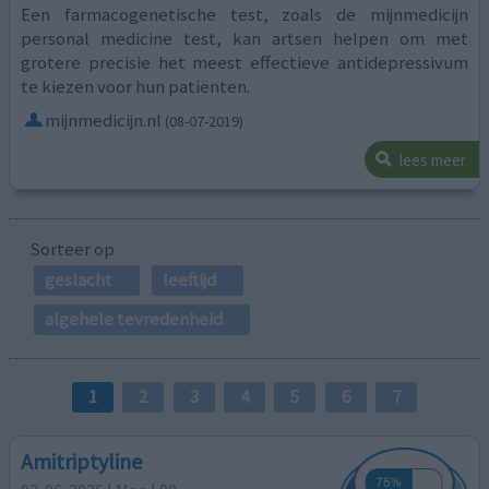
Een farmacogenetische test, zoals de mijnmedicijn
personal medicine test, kan artsen helpen om met
grotere precisie het meest effectieve antidepressivum
te kiezen voor hun patiënten.
mijnmedicijn.nl
(08-07-2019)
lees meer
Sorteer op
geslacht
leeftijd
algehele tevredenheid
1
2
3
4
5
6
7
Amitriptyline