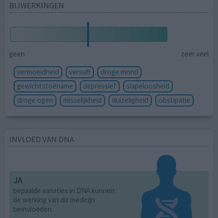
BIJWERKINGEN
geen
zeer veel
vermoeidheid
versuft
droge mond
gewichtstoename
depressief
slapeloosheid
droge ogen
misselijkheid
duizeligheid
obstipatie
INVLOED VAN DNA
JA
bepaalde variaties in DNA kunnen
de werking van dit medicijn
beïnvloeden.