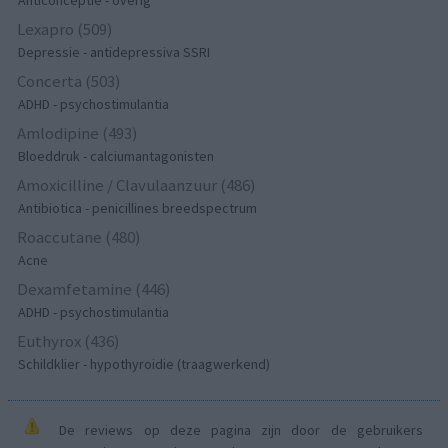
Lexapro (509)
Depressie - antidepressiva SSRI
Concerta (503)
ADHD - psychostimulantia
Amlodipine (493)
Bloeddruk - calciumantagonisten
Amoxicilline / Clavulaanzuur (486)
Antibiotica - penicillines breedspectrum
Roaccutane (480)
Acne
Dexamfetamine (446)
ADHD - psychostimulantia
Euthyrox (436)
Schildklier - hypothyroidie (traagwerkend)
De reviews op deze pagina zijn door de gebruikers