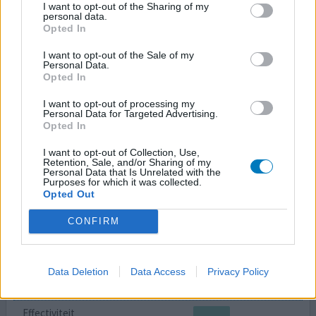
09-10-2024 | Vrouw | 62
I want to opt-out of the Sharing of my
venlafaxine (225mg)
personal data.
Opted In
Angst & paniekstoornis
I want to opt-out of the Sale of my
Effectiviteit
Personal Data.
Hoeveelheid bijwerkingen
Opted In
Bijwerkingen
I want to opt-out of processing my
Personal Data for Targeted Advertising.
droge mond
Opted In
I want to opt-out of Collection, Use,
Retention, Sale, and/or Sharing of my
Personal Data that Is Unrelated with the
0 reacties
Purposes for which it was collected.
geef mening
Opted Out
CONFIRM
Efexor
11-05-2024 | Man | 32
venlafaxine (225mg)
Data Deletion
Data Access
Privacy Policy
Depressie
Effectiviteit