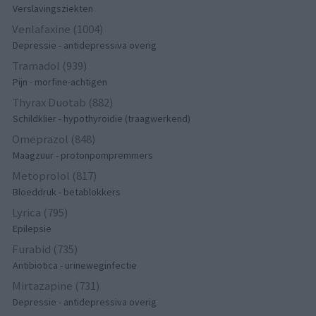
Verslavingsziekten
Venlafaxine (1004)
Depressie - antidepressiva overig
Tramadol (939)
Pijn - morfine-achtigen
Thyrax Duotab (882)
Schildklier - hypothyroidie (traagwerkend)
Omeprazol (848)
Maagzuur - protonpompremmers
Metoprolol (817)
Bloeddruk - betablokkers
Lyrica (795)
Epilepsie
Furabid (735)
Antibiotica - urineweginfectie
Mirtazapine (731)
Depressie - antidepressiva overig