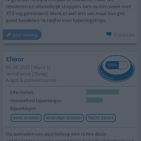
minderen en uiteindelijk stoppen. ben nu een week met
37.5 mg geminderd. Merk er wel iets van maar kan get
goed handelen. Ik twijfel over taperingstrips.
0 reacties
geef mening
Efexor
05-05-2025 | Man | 31
venlafaxine (75mg)
Angst & paniekstoornis
Effectiviteit
Hoeveelheid bijwerkingen
Bijwerkingen
meer dromen
levendige dromen
Nacht zweet
Op aanraden van psycholoog een lichte dosis
antidepressiva aangevraagd bij de huisarts. Ik had last van