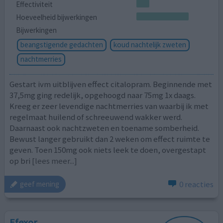
Effectiviteit
Hoeveelheid bijwerkingen
Bijwerkingen
beangstigende gedachten
koud nachtelijk zweten
nachtmerries
Gestart ivm uitblijven effect citalopram. Beginnende met
37,5mg ging redelijk, opgehoogd naar 75mg 1x daags.
Kreeg er zeer levendige nachtmerries van waarbij ik met
regelmaat huilend of schreeuwend wakker werd.
Daarnaast ook nachtzweten en toename somberheid.
Bewust langer gebruikt dan 2 weken om effect ruimte te
geven. Toen 150mg ook niets leek te doen, overgestapt
op bri
[lees meer...]
0 reacties
geef mening
Efexor