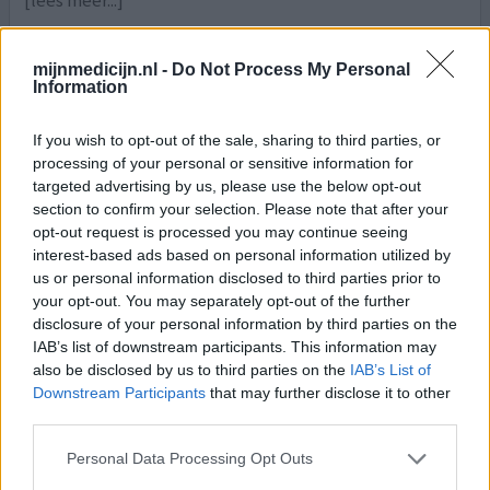
[lees meer...]
0 reacties
geef mening
mijnmedicijn.nl -
Do Not Process My Personal
Information
Efexor
If you wish to opt-out of the sale, sharing to third parties, or
30-10-2024 | Man | 42
processing of your personal or sensitive information for
venlafaxine (75mg)
targeted advertising by us, please use the below opt-out
Angst & paniekstoornis
section to confirm your selection. Please note that after your
opt-out request is processed you may continue seeing
Effectiviteit
interest-based ads based on personal information utilized by
us or personal information disclosed to third parties prior to
Hoeveelheid bijwerkingen
your opt-out. You may separately opt-out of the further
disclosure of your personal information by third parties on the
IAB’s list of downstream participants. This information may
also be disclosed by us to third parties on the
IAB’s List of
0 reacties
geef mening
Downstream Participants
that may further disclose it to other
third parties.
Personal Data Processing Opt Outs
Efexor