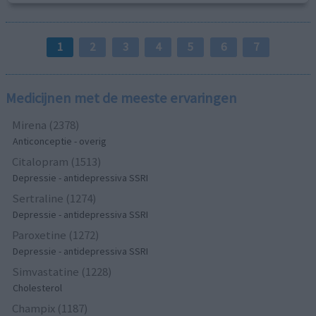
1
2
3
4
5
6
7
Medicijnen met de meeste ervaringen
Mirena (2378)
Anticonceptie - overig
Citalopram (1513)
Depressie - antidepressiva SSRI
Sertraline (1274)
Depressie - antidepressiva SSRI
Paroxetine (1272)
Depressie - antidepressiva SSRI
Simvastatine (1228)
Cholesterol
Champix (1187)