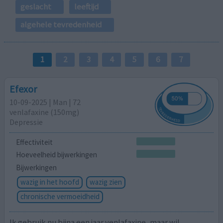
geslacht
leeftijd
algehele tevredenheid
1
2
3
4
5
6
7
Efexor
10-09-2025 | Man | 72
venlafaxine (150mg)
Depressie
Effectiviteit
Hoeveelheid bijwerkingen
Bijwerkingen
wazig in het hoofd
wazig zien
chronische vermoeidheid
Ik gebruik nu bijna een jaar venlafaxine, maar wil