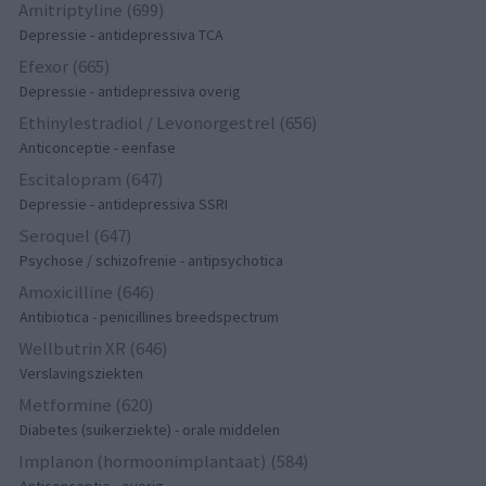
Amitriptyline (699)
Depressie - antidepressiva TCA
Efexor (665)
Depressie - antidepressiva overig
Ethinylestradiol / Levonorgestrel (656)
Anticonceptie - eenfase
Escitalopram (647)
Depressie - antidepressiva SSRI
Seroquel (647)
Psychose / schizofrenie - antipsychotica
Amoxicilline (646)
Antibiotica - penicillines breedspectrum
Wellbutrin XR (646)
Verslavingsziekten
Metformine (620)
Diabetes (suikerziekte) - orale middelen
Implanon (hormoonimplantaat) (584)
Anticonceptie - overig