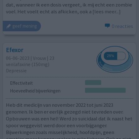
dat, wanneer ik een dosis vergeet, ik mij echt een zombie
voel. Het voelt echt als afkicken, ook a
[lees meer...]
0 reacties
geef mening
Efexor
06-06-2023 | Vrouw | 23
venlafaxine (150mg)
Depressie
Effectiviteit
Hoeveelheid bijwerkingen
Heb dit medicijn van november 2022 tot juni 2023
genomen. Ik ben er eerlijk gezegd niet tevreden over.
Opbouwen was een hel! Werd zo suïcidaal dat ik naast het
spoor weggevist werd door een voorbijganger.
Bijwerkingen zoals misselijkheid, hoofdpijn, geen
emoties meer kunnen voelen in mijn lichaam. Ook zo niet