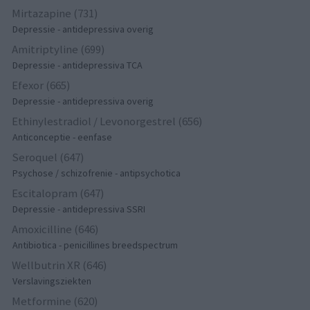
Mirtazapine (731)
Depressie - antidepressiva overig
Amitriptyline (699)
Depressie - antidepressiva TCA
Efexor (665)
Depressie - antidepressiva overig
Ethinylestradiol / Levonorgestrel (656)
Anticonceptie - eenfase
Seroquel (647)
Psychose / schizofrenie - antipsychotica
Escitalopram (647)
Depressie - antidepressiva SSRI
Amoxicilline (646)
Antibiotica - penicillines breedspectrum
Wellbutrin XR (646)
Verslavingsziekten
Metformine (620)