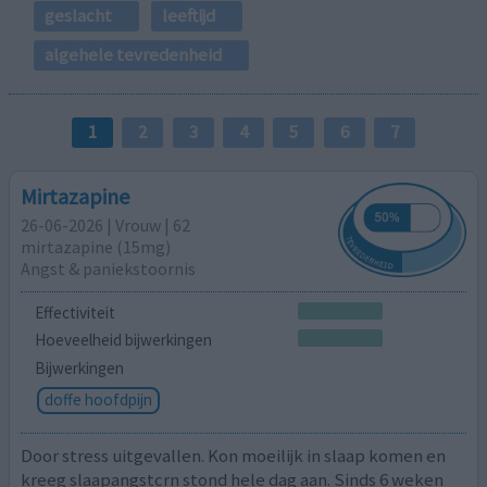
geslacht
leeftijd
algehele tevredenheid
1
2
3
4
5
6
7
Mirtazapine
26-06-2026 | Vrouw | 62
mirtazapine (15mg)
Angst & paniekstoornis
Effectiviteit
Hoeveelheid bijwerkingen
Bijwerkingen
doffe hoofdpijn
Door stress uitgevallen. Kon moeilijk in slaap komen en
kreeg slaapangstcrn stond hele dag aan. Sinds 6 weken