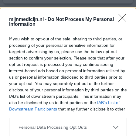
Mirtazapine
mijnmedicijn.nl -
Do Not Process My Personal
Information
24-02-2026 | Man | 42
mirtazapine (15mg)
Angst & paniekstoornis
If you wish to opt-out of the sale, sharing to third parties, or
processing of your personal or sensitive information for
Effectiviteit
targeted advertising by us, please use the below opt-out
section to confirm your selection. Please note that after your
Hoeveelheid bijwerkingen
opt-out request is processed you may continue seeing
Bijwerkingen
interest-based ads based on personal information utilized by
rusteloze benen
droge mond
constipatie
us or personal information disclosed to third parties prior to
your opt-out. You may separately opt-out of the further
duizeligheid
disclosure of your personal information by third parties on the
IAB’s list of downstream participants. This information may
Na paar nare gebeurtenissen eind januari gestart met
also be disclosed by us to third parties on the
IAB’s List of
mirtazapine amarox 15 mg. Was mijn 1ste ervaring met AD.
Downstream Participants
that may further disclose it to other
Eerste 3 dagen na inname medicatie voor slapen K.O.
third parties.
geweest voor rond 10 a 12 uurtjes per x. Werd uitgerust
wakker. Werking van goed slapen werd minder na eerste 3
Personal Data Processing Opt Outs
dagen. Voelde wel dat bijwerkingen langzamerhand op de