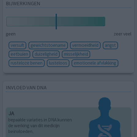
BIJWERKINGEN
geen
zeer veel
versuft
gewichtstoename
vermoeidheid
angst
eetbuien
duizeligheid
misselijkheid
rusteloze benen
lusteloos
emotionele afvlakking
INVLOED VAN DNA
JA
bepaalde variaties in DNA kunnen
de werking van dit medicijn
beïnvloeden.