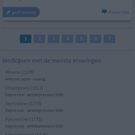
0 reacties
geef mening
1
2
3
4
5
6
7
Medicijnen met de meeste ervaringen
Mirena (2378)
Anticonceptie - overig
Citalopram (1513)
Depressie - antidepressiva SSRI
Sertraline (1274)
Depressie - antidepressiva SSRI
Paroxetine (1272)
Depressie - antidepressiva SSRI
Simvastatine (1228)