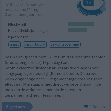
07-01-2026 | Vrouw | 57
mirtazapine (7.5mg)
Overspannen/burn-out
Effectiviteit
Hoeveelheid bijwerkingen
Bijwerkingen
angst
mist in hoofd
gewichtstoename
Begin april gestart met 3.75 mgr mirtazipine smelttablet
(orodispengeerbaar) 1x per dag i.v.m.
insomieklachten(inslapen alswel als doorslapen) door
aangejaagd, gestresst lijf (Burnout beeld). Dit na een
week opgehoogd naar 7.5 mg omdat lage dosering geen
effect gaf. Mijn slaap is niet direct verbeterd maar in de
loop van de weken/maanden is de stress en
gespannenheid heul
[lees meer...]
1 Reactie
geef mening