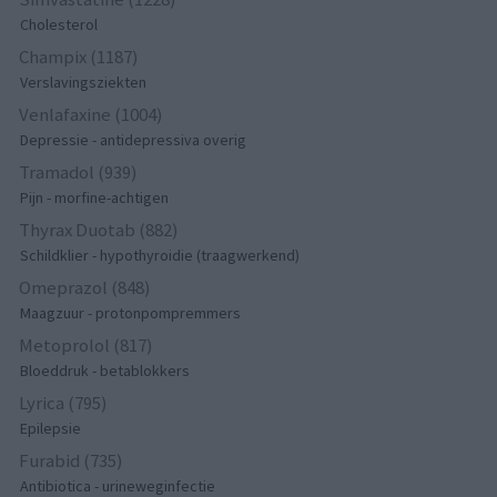
Cholesterol
Champix (1187)
Verslavingsziekten
Venlafaxine (1004)
Depressie - antidepressiva overig
Tramadol (939)
Pijn - morfine-achtigen
Thyrax Duotab (882)
Schildklier - hypothyroidie (traagwerkend)
Omeprazol (848)
Maagzuur - protonpompremmers
Metoprolol (817)
Bloeddruk - betablokkers
Lyrica (795)
Epilepsie
Furabid (735)
Antibiotica - urineweginfectie