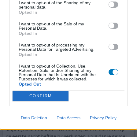
deur begonnen te kloppen. Droge mo
[lees meer...]
I want to opt-out of the Sharing of my
personal data.
Opted In
0 reacties
geef mening
I want to opt-out of the Sale of my
Personal Data.
Opted In
Mirtazapine
I want to opt-out of processing my
21-02-2026 | Vrouw | 54
Personal Data for Targeted Advertising.
Opted In
mirtazapine (3.75)
Slapeloosheid
I want to opt-out of Collection, Use,
Retention, Sale, and/or Sharing of my
Effectiviteit
Personal Data that Is Unrelated with the
Purposes for which it was collected.
Hoeveelheid bijwerkingen
Opted Out
Bijwerkingen
CONFIRM
tremor
angst
nachtmerries
hoofdpijn
emotionele afvlakking
depressief
Data Deletion
Data Access
Privacy Policy
Ik wil mensen waarschuwen!! Misschien kun je er van
slapen, maar eraf komen is voor mij niet te doen. Heb je
de eerste nacht heftige bijwerkingen, volg dan je gevoel