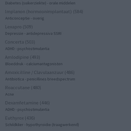
Diabetes (suikerziekte) - orale middelen
Implanon (hormoonimplantaat) (584)
Anticonceptie - overig
Lexapro (509)
Depressie - antidepressiva SSRI
Concerta (503)
ADHD - psychostimulantia
Amlodipine (493)
Bloeddruk - calciumantagonisten
Amoxicilline / Clavulaanzuur (486)
Antibiotica - penicillines breedspectrum
Roaccutane (480)
Acne
Dexamfetamine (446)
ADHD - psychostimulantia
Euthyrox (436)
Schildklier - hypothyroidie (traagwerkend)