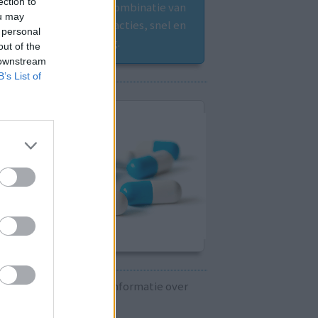
ection to
Controleer nu zelf de combinatie van
ou may
uw medicijnen op interacties, snel en
 personal
eenvoudig.
out of the
 downstream
B’s List of
Kijk hier voor informatie over
zwangerschap.