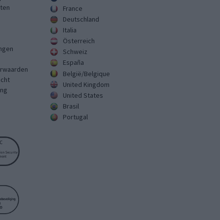
sten
France
Deutschland
Italia
Österreich
ingen
Schweiz
España
rwaarden
België/Belgique
echt
United Kingdom
ing
United States
Brasil
Portugal