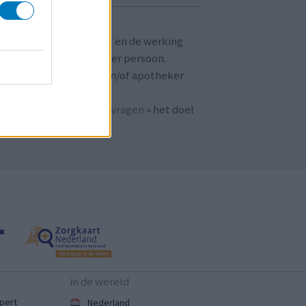
T OP!
aringen zijn persoonlijk en de werking
 medicijnen verschilt per persoon.
dpleeg altijd uw arts en/of apotheker
r passend advies.
 ook bij «
veelgestelde vragen
» het doel
n
mijnmedicijn.nl
.
n
in de wereld
pert
Nederland