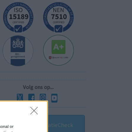
Volg ons op...
MedicatieCombinatieCheck
sonal or