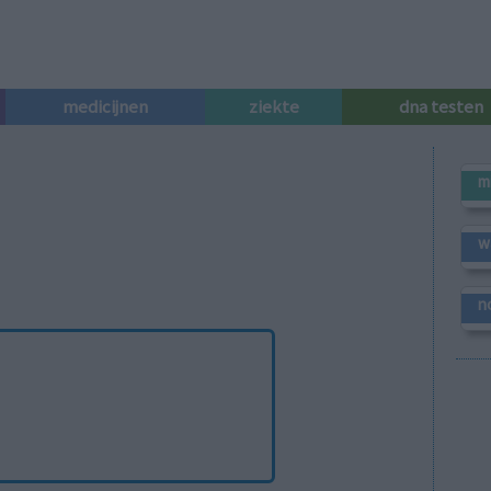
medicijnen
ziekte
dna testen
m
w
n