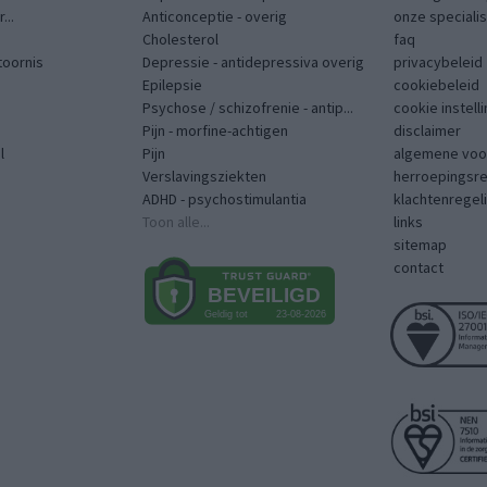
...
Anticonceptie - overig
onze speciali
Cholesterol
faq
toornis
Depressie - antidepressiva overig
privacybeleid
Epilepsie
cookiebeleid
Psychose / schizofrenie - antip...
cookie instell
Pijn - morfine-achtigen
disclaimer
l
Pijn
algemene voo
Verslavingsziekten
herroepingsr
ADHD - psychostimulantia
klachtenregel
Toon alle...
links
sitemap
contact
mers