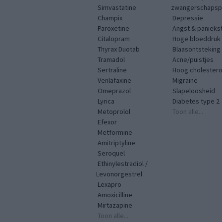
Calciumregulerende middelen
Simvastatine
zwangerschapspr
Actonel
Centraal zenuwstelsel
Champix
Depressie
Actos
Paroxetine
Angst & panieks
Cholesterol
Citalopram
Hoge bloeddruk
Actraphane
Corticosteroiden
Thyrax Duotab
Blaasontsteking
Actrapid
Tramadol
Acne/puistjes
Darmproblemen - diarree
Sertraline
Hoog cholestero
Acular
Venlafaxine
Migraine
Darmproblemen - ontsteking
Acupril
Omeprazol
Slapeloosheid
Darmproblemen - overig
Lyrica
Diabetes type 2
Acuzide
Metoprolol
Toon alle...
Darmproblemen - verstopping
Efexor
Adalat
Dementie
Metformine
Adartrel
Amitriptyline
Depressie - antidepressiva MAO-rem
Seroquel
Adcetris
Depressie - antidepressiva overig
Ethinylestradiol /
Adcirca
Levonorgestrel
Depressie - antidepressiva SSRI
Lexapro
Adenocor
Amoxicilline
Depressie - antidepressiva TCA
Adenuric
Mirtazapine
Desinfectie
Toon alle...
Adport