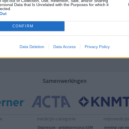
o opt-out of Collection, Use, Retention, Sale, and/or Sharing
ersonal Data that Is Unrelated with the Purposes for which it
lected.
LE
Out
Erv
van
olsels)
CONFIRM
Raa
voo
Zie
Data Deletion
Data Access
Privacy Policy
en
va
Samenwerkingen
es
te
medicijn-categorie
mijnmedicij
Depressie - antidepressiva SSRI
mening van ex