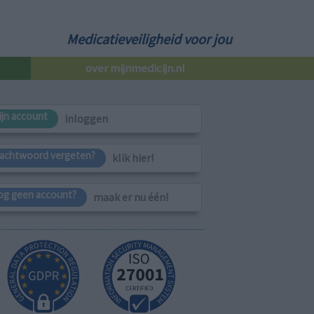
Medicatieveiligheid voor jou
over mijnmedicijn.nl
ijn account
inloggen
achtwoord vergeten?
klik hier!
og geen account?
maak er nu één!