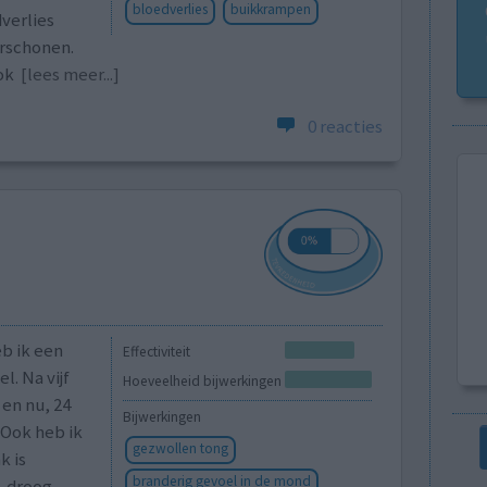
bloedverlies
buikkrampen
dverlies
erschonen.
ook
[lees meer...]
0 reacties
b ik een
Effectiviteit
. Na vijf
Hoeveelheid bijwerkingen
 en nu, 24
Bijwerkingen
. Ook heb ik
gezwollen tong
k is
branderig gevoel in de mond
, droog