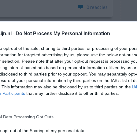
0 reacties
jn.nl -
Do Not Process My Personal Information
to opt-out of the sale, sharing to third parties, or processing of your per
formation for targeted advertising by us, please use the below opt-out s
r selection. Please note that after your opt-out request is processed y
eing interest-based ads based on personal information utilized by us or
s makkelijk
Effectiviteit
disclosed to third parties prior to your opt-out. You may separately opt-
Hoeveelheid bijwerkingen
losure of your personal information by third parties on the IAB’s list of
t moeilijk
. This information may also be disclosed by us to third parties on the
IA
Bijwerkingen
ardoor
Participants
that may further disclose it to other third parties.
hoesten met slijm lange tijd
echt en niet
hoofdpijn
hartkloppingen
ot gevolg.
trillingen in handen
keelpijn
l Data Processing Opt Outs
droge keel
o opt-out of the Sharing of my personal data.