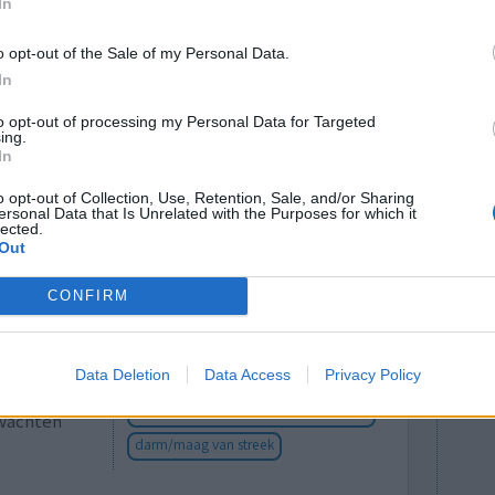
In
0 reacties
o opt-out of the Sale of my Personal Data.
In
to opt-out of processing my Personal Data for Targeted
ing.
In
o opt-out of Collection, Use, Retention, Sale, and/or Sharing
ersonal Data that Is Unrelated with the Purposes for which it
lected.
Out
) van
Effectiviteit
en”. Kreeg
Hoeveelheid bijwerkingen
CONFIRM
k en
Bijwerkingen
n borsten
gevoelige borsten
evoelige
Data Deletion
Data Access
Privacy Policy
abnormale groei van mannelijke
nu
borsten
fwachten
darm/maag van streek