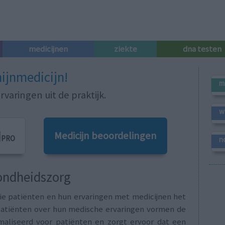
medicijnen
ziekte
dna testen
ijnmedicijn!
m
varingen uit de praktijk.
w
|
Medicijn beoordelingen
PRO
n
zondheidszorg
die patiënten en hun ervaringen met medicijnen het
 patiënten over hun medische ervaringen vormen de
maliseerd voor patiënten en zorgt ervoor dat een