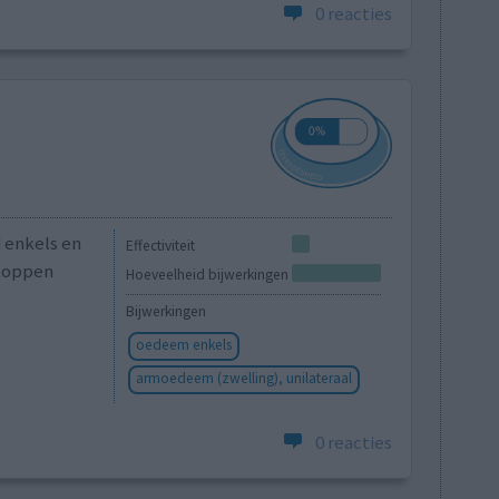
0 reacties
 enkels en
Effectiviteit
stoppen
Hoeveelheid bijwerkingen
Bijwerkingen
oedeem enkels
armoedeem (zwelling), unilateraal
0 reacties