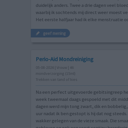
duidelijk anders. Twee a drie dagen veel bloe
waarbij ik sochtends mij direct weer moest v
Het eerste halfjaar had ik elke menstruatie 
geef mening
Perio-Aid Mondreiniging
05-08-2026 | Vrouw | 46
mondverzorging (15ml)
Trekken van tand of kies
Na een perfect uitgevoerde gebitsingreep he
week tweemaal daags gespoeld met dit middel
dagen werd mijn tong zwart, dik en bobbelig,
uur nadat ik ben gestopt is hij dat nog steeds
wakker gelegen van de vieze smaak. Die smaa
gebleven en ook een soort continu branderig