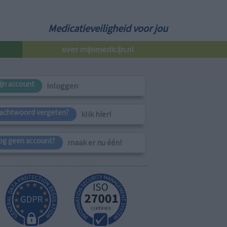
Medicatieveiligheid voor jou
over mijnmedicijn.nl
ijn account
inloggen
achtwoord vergeten?
klik hier!
og geen account?
maak er nu één!