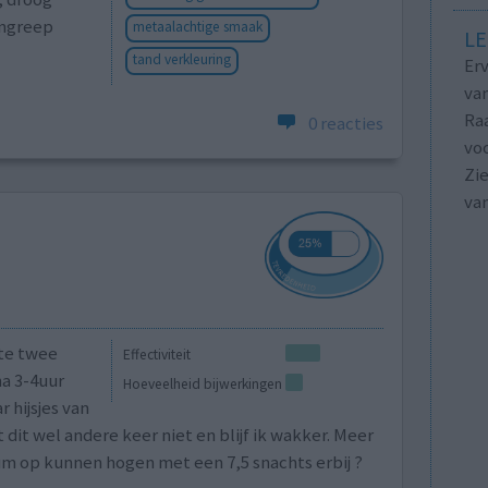
ingreep
metaalachtige smaak
LE
tand verkleuring
Erv
van
Raa
0 reacties
voo
Zie
va
ste twee
Effectiviteit
na 3-4uur
Hoeveelheid bijwerkingen
 hijsjes van
dit wel andere keer niet en blijf ik wakker. Meer
m op kunnen hogen met een 7,5 snachts erbij ?