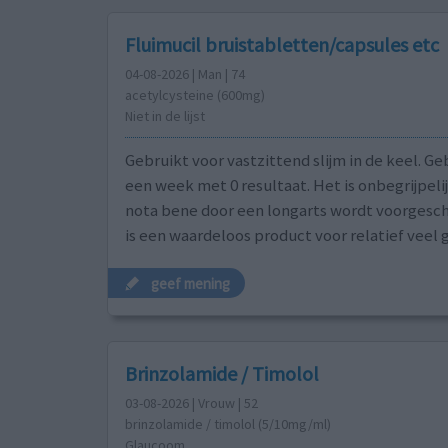
Fluimucil bruistabletten/capsules etc
04-08-2026 | Man | 74
acetylcysteine (600mg)
Niet in de lijst
Gebruikt voor vastzittend slijm in de keel. Ge
een week met 0 resultaat. Het is onbegrijpelij
nota bene door een longarts wordt voorgesc
is een waardeloos product voor relatief veel g
geef mening
Brinzolamide / Timolol
03-08-2026 | Vrouw | 52
brinzolamide / timolol (5/10mg/ml)
Glaucoom