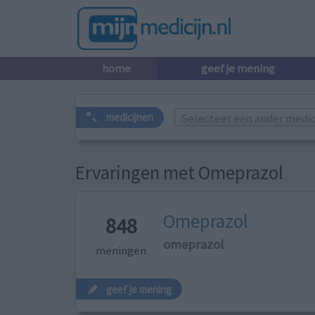
home
geef je mening
Selecteer een ander medicij
medicijnen
Ervaringen met Omeprazol
Omeprazol
848
omeprazol
meningen
geef je mening