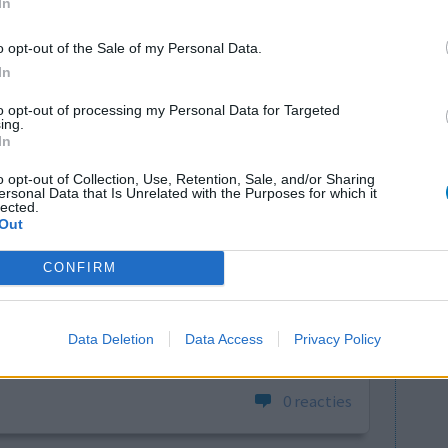
In
o opt-out of the Sale of my Personal Data.
In
to opt-out of processing my Personal Data for Targeted
ing.
In
o opt-out of Collection, Use, Retention, Sale, and/or Sharing
ersonal Data that Is Unrelated with the Purposes for which it
der
Effectiviteit
lected.
Out
r nu A1
Hoeveelheid bijwerkingen
Bijwerkingen
CONFIRM
boeren
Misselijkheid
spierspasmen in arm of been aan één
Data Deletion
Data Access
Privacy Policy
kant
0 reacties