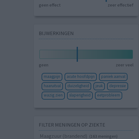
geen effect
zeer effectief
BIJWERKINGEN
geen
zeer veel
maagpijn
acute hoofdpijn
paniek aanval
haaruitval
duizeligheid
jeuk
depressie
wazig zien
slaperigheid
eetprobleem
FILTER MENINGEN OP ZIEKTE
Maagzuur (brandend)
(163 meningen)