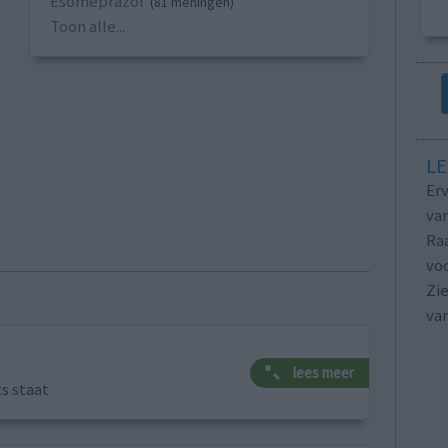
Esomeprazol
(81 meningen)
Toon alle...
LE
Erv
van
Raa
voo
Zie
va
lees meer
ts staat