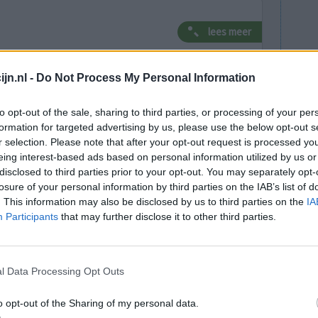
lees meer
jn.nl -
Do Not Process My Personal Information
lacht
leeftijd
algehele tevredenheid
to opt-out of the sale, sharing to third parties, or processing of your per
formation for targeted advertising by us, please use the below opt-out s
4
5
6
7
r selection. Please note that after your opt-out request is processed y
eing interest-based ads based on personal information utilized by us or
disclosed to third parties prior to your opt-out. You may separately opt-
losure of your personal information by third parties on the IAB’s list of
. This information may also be disclosed by us to third parties on the
IA
Participants
that may further disclose it to other third parties.
Effectiviteit
l Data Processing Opt Outs
Hoeveelheid bijwerkingen
o opt-out of the Sharing of my personal data.
0 reacties