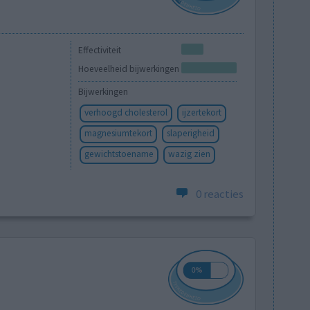
Effectiviteit
Hoeveelheid bijwerkingen
Bijwerkingen
verhoogd cholesterol
ijzertekort
magnesiumtekort
slaperigheid
gewichtstoename
wazig zien
0 reacties