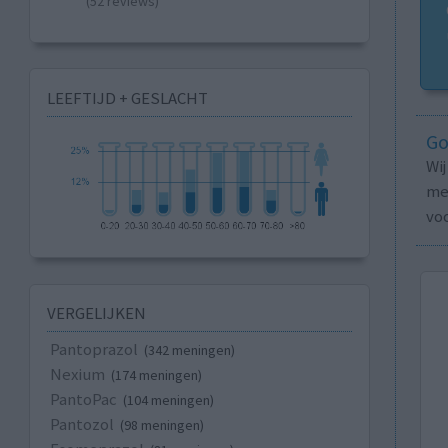
(52 reviews)
LEEFTIJD + GESLACHT
Go
Wi
med
vo
VERGELIJKEN
Pantoprazol
(342 meningen)
Nexium
(174 meningen)
PantoPac
(104 meningen)
Pantozol
(98 meningen)