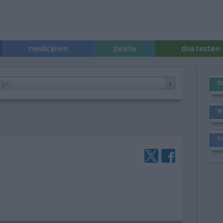
medicijnen
ziekte
dna testen
m
n...
w
n