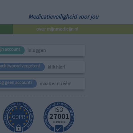
Medicatieveiligheid voor jou
over mijnmedicijn.nl
ijn account
inloggen
achtwoord vergeten?
klik hier!
og geen account?
maak er nu één!