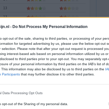
13
13
13
jn.nl -
Do Not Process My Personal Information
11
to opt-out of the sale, sharing to third parties, or processing of your per
11
formation for targeted advertising by us, please use the below opt-out s
r selection. Please note that after your opt-out request is processed y
10
eing interest-based ads based on personal information utilized by us or
disclosed to third parties prior to your opt-out. You may separately opt-
10
losure of your personal information by third parties on the IAB’s list of
9
. This information may also be disclosed by us to third parties on the
IA
Participants
that may further disclose it to other third parties.
9
7
l Data Processing Opt Outs
7
7
o opt-out of the Sharing of my personal data.