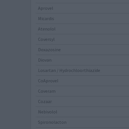
Aprovel
Micardis
Atenolol
Coversyl
Doxazosine
Diovan
Losartan / Hydrochloorthiazide
CoAprovel
Coveram
Cozaar
Nebivolol
Spironolacton