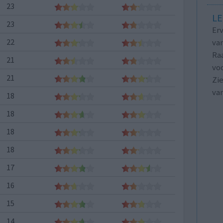
23
LE
23
Erv
22
van
Raa
21
voo
21
Zie
va
18
18
18
18
17
16
15
14