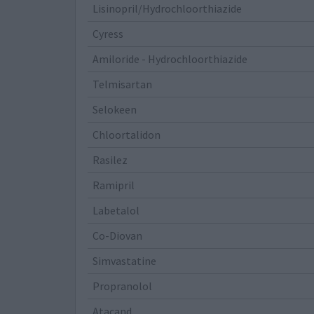
Lisinopril/Hydrochloorthiazide
Cyress
Amiloride - Hydrochloorthiazide
Telmisartan
Selokeen
Chloortalidon
Rasilez
Ramipril
Labetalol
Co-Diovan
Simvastatine
Propranolol
Atacand