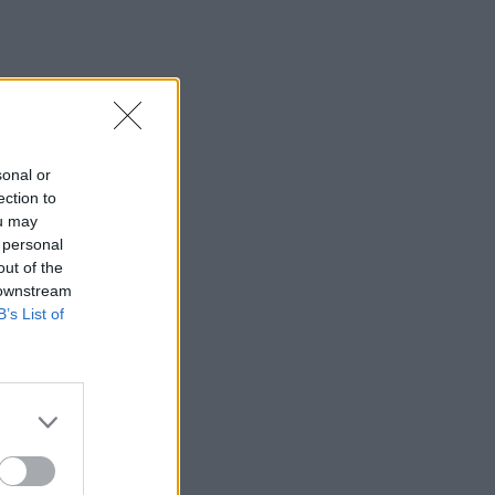
sonal or
ection to
ou may
 personal
out of the
 downstream
B’s List of