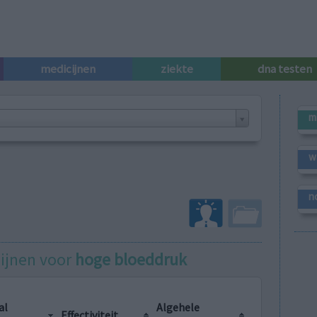
medicijnen
ziekte
dna testen
m
w
n
cijnen voor
hoge bloeddruk
al
Algehele
Effectiviteit