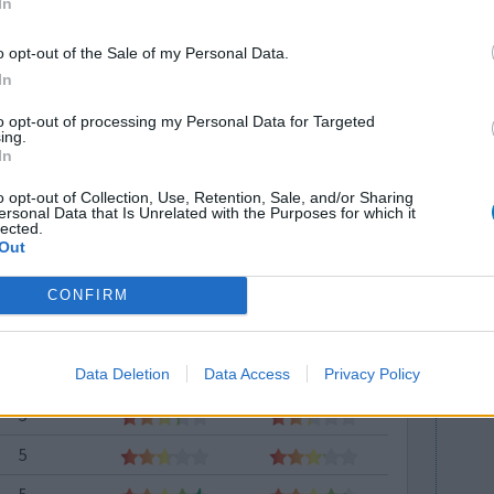
In
6
o opt-out of the Sale of my Personal Data.
6
In
6
to opt-out of processing my Personal Data for Targeted
6
ing.
In
6
o opt-out of Collection, Use, Retention, Sale, and/or Sharing
ersonal Data that Is Unrelated with the Purposes for which it
6
lected.
Out
6
6
CONFIRM
5
5
Data Deletion
Data Access
Privacy Policy
5
5
5