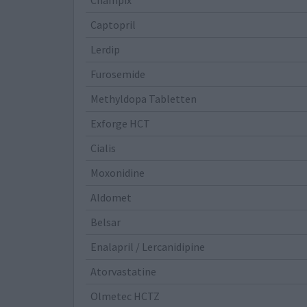
Captopril
Lerdip
Furosemide
Methyldopa Tabletten
Exforge HCT
Cialis
Moxonidine
Aldomet
Belsar
Enalapril / Lercanidipine
Atorvastatine
Olmetec HCTZ