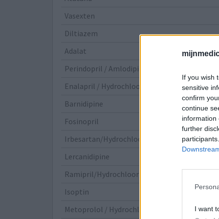
Vasexten
Diltiazem
Adalat
mijnmedici
Perindopril / Amlodipine
If you wish 
Enalapril / Hydrochloorthiazide
sensitive in
confirm you
Barnidipine
continue se
information 
Fosinopril
further disc
Irbesartan/Hydrochloorthiazide
participants
Downstream 
Lercanidipine
Ramipril/Hydrochloorthiazide
Persona
Isoptin
Metoprolol / Hydrochloorthiazide
I want t