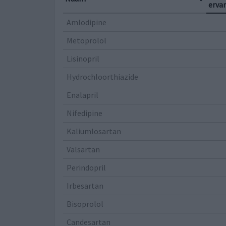
erva
Amlodipine
Metoprolol
Lisinopril
Hydrochloorthiazide
Enalapril
Nifedipine
Kaliumlosartan
Valsartan
Perindopril
Irbesartan
Bisoprolol
Candesartan