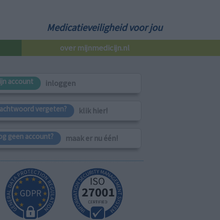
Medicatieveiligheid voor jou
over mijnmedicijn.nl
ijn account
inloggen
achtwoord vergeten?
klik hier!
og geen account?
maak er nu één!