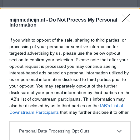
Na 2 dagen gebruik verminderden de plasklachten maar
kreeg ik het gevoel dat mijn blaas, daarna hele buik en
mijnmedicijn.nl -
Do Not Process My Personal
onderlichaam in brand stonden. Ik werd ook onvast op
Information
mijn benen. Vervolgens kreeg ik last van hoofdpijn, dikke
lippen en ook een tintelend gevoel in mijn gezicht. Deze
If you wish to opt-out of the sale, sharing to third parties, or
klachten zijn 3 maanden later gelukkig wel verminderd
processing of your personal or sensitive information for
maar nog steeds niet helemaal verdwenen. Kor
[lees
targeted advertising by us, please use the below opt-out
meer...]
section to confirm your selection. Please note that after your
opt-out request is processed you may continue seeing
geef mening
interest-based ads based on personal information utilized by
us or personal information disclosed to third parties prior to
your opt-out. You may separately opt-out of the further
disclosure of your personal information by third parties on the
Trimethoprim
IAB’s list of downstream participants. This information may
23-05-2026 | Man | 62
also be disclosed by us to third parties on the
IAB’s List of
trimethoprim
Downstream Participants
that may further disclose it to other
Blaasontsteking
third parties.
Effectiviteit
Personal Data Processing Opt Outs
Hoeveelheid bijwerkingen