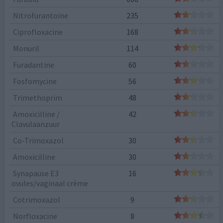
Nitrofurantoine
235
Ciprofloxacine
168
Monuril
114
Furadantine
60
Fosfomycine
56
Trimethoprim
48
Amoxicilline /
42
Clavulaanzuur
Co-Trimoxazol
30
Amoxicilline
30
Synapause E3
16
ovules/vaginaal crème
Cotrimoxazol
9
Norfloxacine
8