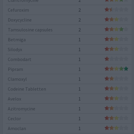
Cefuroxim
2
Doxycycline
2
Tamsulosine capsules
2
Betmiga
1
Silodyx
1
Combodart
1
Pipram
1
Clamoxyl
1
Codeine Tabletten
1
Avelox
1
Azitromycine
1
Ceclor
1
Amoclan
1