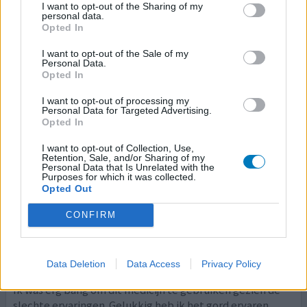
I want to opt-out of the Sharing of my
personal data.
Werkt goed. Wel foliumzuur supplement gebruiken. Dan
Opted In
heb je geen/minder bijwerkingen.
I want to opt-out of the Sale of my
Personal Data.
geef mening
Opted In
I want to opt-out of processing my
Personal Data for Targeted Advertising.
Opted In
Fosfomycine
15-05-2026 | Vrouw | 33
I want to opt-out of Collection, Use,
fosfomycine
Retention, Sale, and/or Sharing of my
Personal Data that Is Unrelated with the
Blaasontsteking
Purposes for which it was collected.
Opted Out
Effectiviteit
CONFIRM
Hoeveelheid bijwerkingen
Bijwerkingen
diarree
Data Deletion
Data Access
Privacy Policy
Ik was erg bang om dit medicijn te gebruiken gezien de
slechte ervaringen. Gelukkig heb ik het gord ervaren.