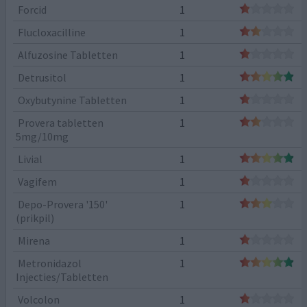
Forcid
1
Flucloxacilline
1
Alfuzosine Tabletten
1
Detrusitol
1
Oxybutynine Tabletten
1
Provera tabletten
1
5mg/10mg
Livial
1
Vagifem
1
Depo-Provera '150'
1
(prikpil)
Mirena
1
Metronidazol
1
Injecties/Tabletten
Volcolon
1