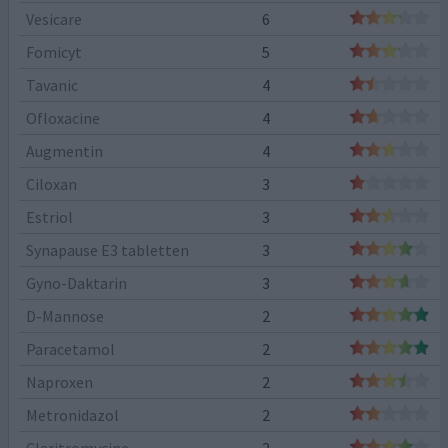
Vesicare
6
Fomicyt
5
Tavanic
4
Ofloxacine
4
Augmentin
4
Ciloxan
3
Estriol
3
Synapause E3 tabletten
3
Gyno-Daktarin
3
D-Mannose
2
Paracetamol
2
Naproxen
2
Metronidazol
2
Claritromycine
2