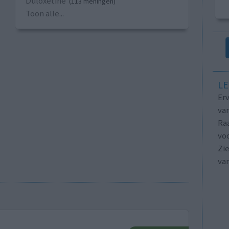
Duloxetine
(113 meningen)
Toon alle...
LE
Erv
van
Raa
voo
Zie
va