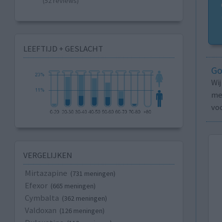
(52 reviews)
LEEFTIJD + GESLACHT
Go
Wi
med
vo
VERGELIJKEN
Mirtazapine
(731 meningen)
Efexor
(665 meningen)
Cymbalta
(362 meningen)
Valdoxan
(126 meningen)