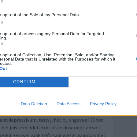
In
 effectief te zijn als een aanvullende
o opt-out of the Sale of my Personal Data.
ymptomen werden verminderd en het effect bleek
In
jn tevens aanwijzingen dat omega-3-supplementen
e behandeling van ADHD. Wat is Omega-3? Omega
to opt-out of processing my Personal Data for Targeted
ing.
uren. De bekendste zijn het plantaardige alfa-
In
o opt-out of Collection, Use, Retention, Sale, and/or Sharing
cosahexaeenzuur (DHA). De vette vissoorten
ersonal Data that Is Unrelated with the Purposes for which it
 zijn belangrijke bronnen. Vissen halen de EPA
lected.
Out
et direct uit algen.
1-09-2019)
CONFIRM
Naar volledige artikel
Data Deletion
Data Access
Privacy Policy
tidepressivum, terwijl het bij ongeveer 30 tot
et juiste middel in de juiste dosering kan wel
jwerkingen wel vaak heftig aanwezig waardoor het