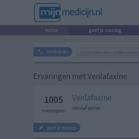
home
geef je mening
Selecteer een ander medicij
medicijnen
Ervaringen met Venlafaxine
Venlafaxine
1005
venlafaxine
meningen
geef je mening