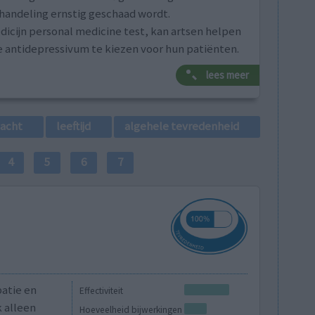
behandeling ernstig geschaad wordt.
icijn personal medicine test, kan artsen helpen
e antidepressivum te kiezen voor hun patiënten.
lees meer
lacht
leeftijd
algehele tevredenheid
4
5
6
7
patie en
Effectiviteit
k alleen
Hoeveelheid bijwerkingen