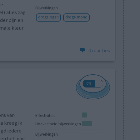
ne
Bijwerkingen
l) alles zag
droge ogen
droge mond
der pijn en
rmale kleur
0 reacties
ens van
Effectiviteit
na kreeg ik
Hoeveelheid bijwerkingen
ogd iedere
Bijwerkingen
m en heb nog