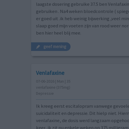
laagste dosering gebruike 37.5 ben Venlafaxi
gebruiken . Na4 weken bloedcontrole ( spiege
er goed uit .ik heb weinig bijwerking ,veel min
slaap goed mijn voeten zijn van rood weer no
ben hier heel blij mee.
geef mening
Venlafaxine
07-06-2026 | Man | 35
venlafaxine (375mg)
Depressie
Ik kreeg eerst escitalopram vanwege gevoel
suicidaliteit en depressie. Dit hielp niet. Hier
venlafaxine, de dosis werd langzaam opgeho
keer, ik zit nu enkele weken op 375 milligra