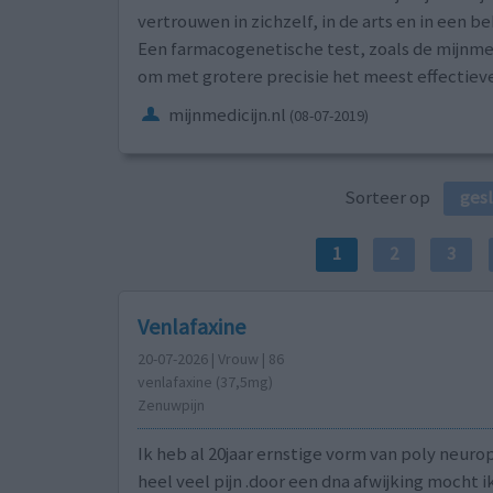
vertrouwen in zichzelf, in de arts en in een 
Een farmacogenetische test, zoals de mijnmed
om met grotere precisie het meest effectiev
mijnmedicijn.nl
(08-07-2019)
Sorteer op
ges
1
2
3
Venlafaxine
20-07-2026 | Vrouw | 86
venlafaxine (37,5mg)
Zenuwpijn
Ik heb al 20jaar ernstige vorm van poly neuro
heel veel pijn .door een dna afwijking mocht i