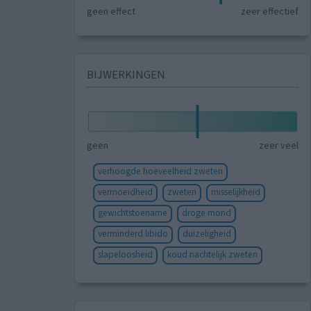
geen effect
zeer effectief
BIJWERKINGEN
geen
zeer veel
verhoogde hoeveelheid zweten
vermoeidheid
zweten
misselijkheid
gewichtstoename
droge mond
verminderd libido
duizeligheid
slapeloosheid
koud nachtelijk zweten