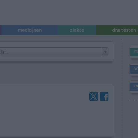
medicijnen
ziekte
dna testen
m
n...
w
n