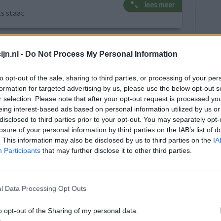
lees meer
ts staat
ar depressie
jn.nl -
Do Not Process My Personal Information
essiegala om voorlichting over depressie te
to opt-out of the sale, sharing to third parties, or processing of your per
. Het subsidiegeld dat het ministerie van
formation for targeted advertising by us, please use the below opt-out s
l opgegaan aan kosten voor directie en
r selection. Please note that after your opt-out request is processed y
euwsuur.
eing interest-based ads based on personal information utilized by us or
disclosed to third parties prior to your opt-out. You may separately opt-
ehuis Skyhigh betaald, voor de
losure of your personal information by third parties on the IAB’s list of
ijkt dat MHF-voorzitter Bram Bakker een
. This information may also be disclosed by us to third parties on the
IA
geboekt.
Participants
that may further disclose it to other third parties.
naart artikel van NOS Nieuwsuur
l Data Processing Opt Outs
nt voor de geestelijke gezondheid in 's
o opt-out of the Sharing of my personal data.
oedingssupplementen