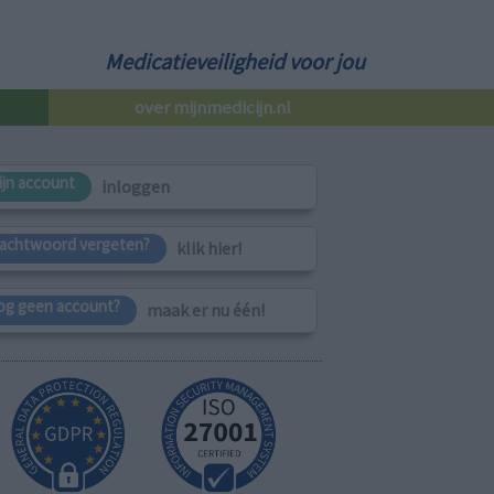
Medicatieveiligheid voor jou
over mijnmedicijn.nl
ijn account
inloggen
achtwoord vergeten?
klik hier!
og geen account?
maak er nu één!