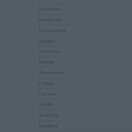
Sertraline
Paroxetine
Escitalopram
Lexapro
Fluoxetine
Seroxat
Fluvoxamine
Prozac
Cipramil
Zoloft
Brintellix
Sipralexa