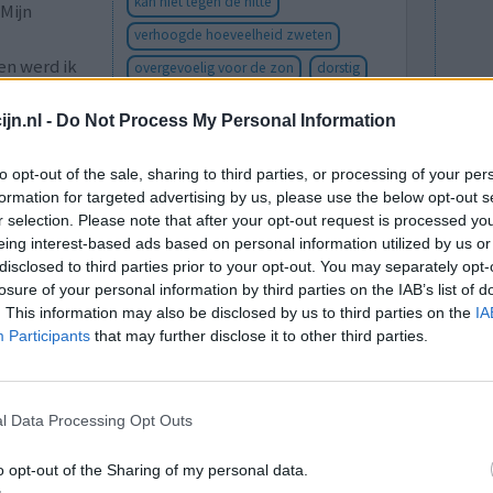
kan niet tegen de hitte
 Mijn
verhoogde hoeveelheid zweten
en werd ik
overgevoelig voor de zon
dorstig
droge mond
jn.nl -
Do Not Process My Personal Information
to opt-out of the sale, sharing to third parties, or processing of your per
formation for targeted advertising by us, please use the below opt-out s
r selection. Please note that after your opt-out request is processed y
eing interest-based ads based on personal information utilized by us or
disclosed to third parties prior to your opt-out. You may separately opt-
losure of your personal information by third parties on the IAB’s list of
. This information may also be disclosed by us to third parties on the
IA
Participants
that may further disclose it to other third parties.
 leven ssri's
Effectiviteit
l Data Processing Opt Outs
ht van
Hoeveelheid bijwerkingen
at een
o opt-out of the Sharing of my personal data.
o goed als verdwenen en ik heb ook totaal geen