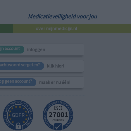
Medicatieveiligheid voor jou
over mijnmedicijn.nl
ijn account
inloggen
achtwoord vergeten?
klik hier!
og geen account?
maak er nu één!