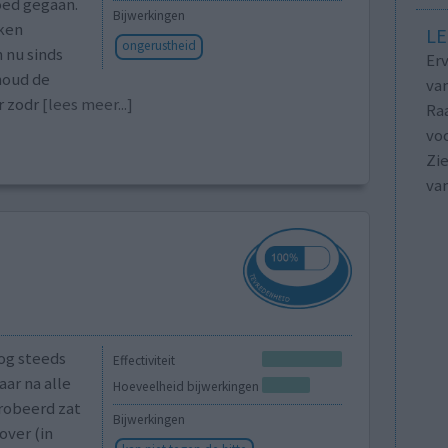
oed gegaan.
Bijwerkingen
eken
LE
ongerustheid
 nu sinds
Erv
houd de
van
r zodr
[lees meer...]
Raa
voo
Zie
va
nog steeds
Effectiviteit
aar na alle
Hoeveelheid bijwerkingen
robeerd zat
Bijwerkingen
over (in