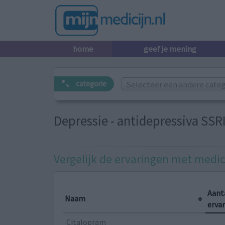
home
geef je mening
Selecteer een andere catego
categorie
Depressie - antidepressiva SSR
Vergelijk de ervaringen met medic
Aant
Naam
erva
Citalopram