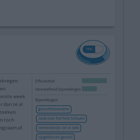
gekregen.
Effectiviteit
ven
Hoeveelheid bijwerkingen
eerste week
Bijwerkingen
 dan ze al
gewichtstoename
 zoeken.
Jeuk over het hele lichaam
m toch
ngzaam af.
verminderde zin in seks
opgeblazen gevoel