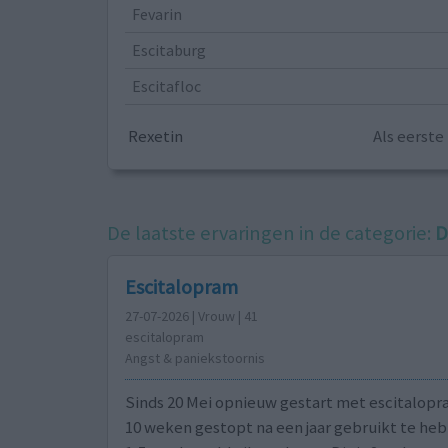
Fevarin
Escitaburg
Escitafloc
Rexetin
Als eerst
De laatste ervaringen in de categorie:
D
Escitalopram
27-07-2026 | Vrouw | 41
escitalopram
Angst & paniekstoornis
Sinds 20 Mei opnieuw gestart met escitalopra
10 weken gestopt na een jaar gebruikt te he