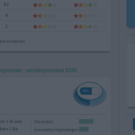
67
4
2
e beoordelen
epressie - antidepressiva SSRI
m. ( ik was
Effectiviteit
bben ) Na
Hoeveelheid bijwerkingen