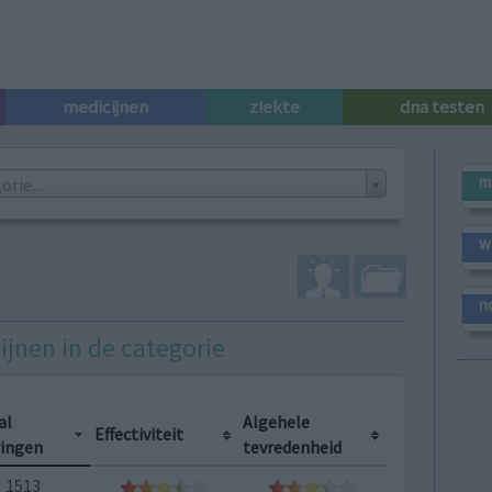
medicijnen
ziekte
dna testen
m
rie...
w
I
n
ijnen in de categorie
al
Algehele
Effectiviteit
ringen
tevredenheid
1513