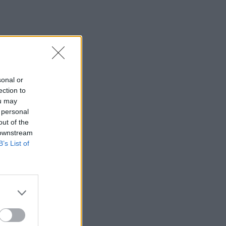
sonal or
ection to
ou may
 personal
out of the
 downstream
B’s List of