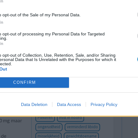
In
 Als je veel last hebt van dwang zou ik dit
o opt-out of the Sale of my Personal Data.
In
to opt-out of processing my Personal Data for Targeted
ing.
In
o opt-out of Collection, Use, Retention, Sale, and/or Sharing
ersonal Data that Is Unrelated with the Purposes for which it
lected.
Out
CONFIRM
l piekerde
Effectiviteit
nvallen.
Hoeveelheid bijwerkingen
 dmv
Data Deletion
Data Access
Privacy Policy
Bijwerkingen
ar na veel
Piekeren
mist in hoofd
 20 mg maar
ongerustheid
verminderd libido
 de
misselijkheid
gewichtstoename