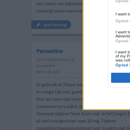
Opted 
last meer van bijwerkingen zoals vermoeidheid.
medicijn zeker een kans gev
[lees meer...]
I want t
Opted 
geef mening
I want 
Advertis
Opted 
Paroxetine
I want t
of my P
18-07-2026 | Vrouw | 42
was col
Opted 
paroxetine
Niet in de lijst
Ik gebruik al 19 jaar paroxetine, omdat ik vee
en lange tijd niet goed in mn vel, en paniek aa
Wat we toen niet wisten was dat ik dat kreeg
trauma en wrs adhd, dat weet ik pas sinds 2 ja
therapie tijdens fikse burn-out. in het begin
al snel overgestapt naar 10 mg. Tijdens
zwangerschappen gestopt wat maakte dat ik