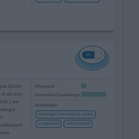
jna 20 kilo
Effectiviteit
ik als een
Hoeveelheid bijwerkingen
cht..) en
Bijwerkingen
energie
verhoogde hoeveelheid zweten
et
overgewicht
vermoeidheid
e ziektewet
[lees