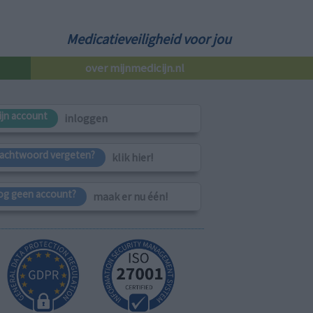
Medicatieveiligheid voor jou
over mijnmedicijn.nl
ijn account
inloggen
achtwoord vergeten?
klik hier!
og geen account?
maak er nu één!