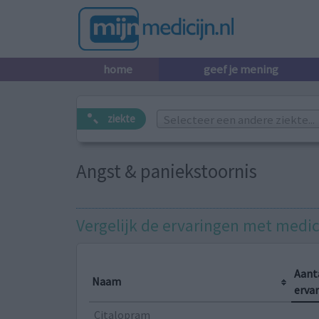
home
geef je mening
Selecteer een andere ziekte...
ziekte
Angst & paniekstoornis
Vergelijk de ervaringen met medi
Aant
Naam
erva
Citalopram