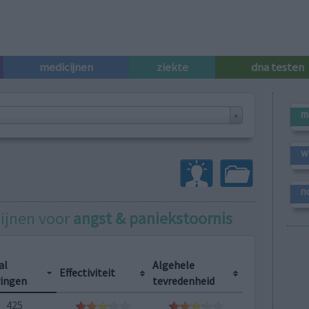
medicijnen
ziekte
dna testen
m
w
n
cijnen voor
angst & paniekstoornis
al
Algehele
Effectiviteit
ringen
tevredenheid
425