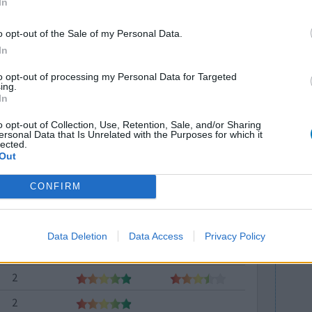
5
In
5
o opt-out of the Sale of my Personal Data.
In
4
4
to opt-out of processing my Personal Data for Targeted
ing.
In
4
o opt-out of Collection, Use, Retention, Sale, and/or Sharing
4
ersonal Data that Is Unrelated with the Purposes for which it
lected.
3
Out
3
CONFIRM
3
3
Data Deletion
Data Access
Privacy Policy
3
2
2