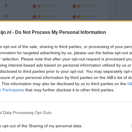
8
8
8
jn.nl -
Do Not Process My Personal Information
8
to opt-out of the sale, sharing to third parties, or processing of your per
7
formation for targeted advertising by us, please use the below opt-out s
7
r selection. Please note that after your opt-out request is processed y
eing interest-based ads based on personal information utilized by us or
7
disclosed to third parties prior to your opt-out. You may separately opt-
losure of your personal information by third parties on the IAB’s list of
6
. This information may also be disclosed by us to third parties on the
IA
6
Participants
that may further disclose it to other third parties.
6
6
l Data Processing Opt Outs
5
o opt-out of the Sharing of my personal data.