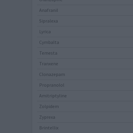
Anafranil
Sipralexa
Lyrica
Cymbalta
Temesta
Tranxene
Clonazepam
Propranolol
Amitriptyline
Zolpidem
Zyprexa
Brintellix