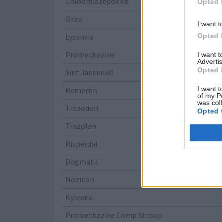
Chloordiazepoxide
Opted 
Orap
I want t
Opted 
Lysanxia
Promethazine
I want 
Advertis
Opted 
Sint Janskruid
I want t
Remeron
of my P
was col
Trazodon
Opted 
Trazolan
Risperdal
Dogmatil
Nozinan
Kyleena
Promethazine Comp Stroop