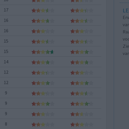
LE
17
Erv
16
van
16
Raa
voo
15
Zie
15
va
14
12
12
9
9
9
8