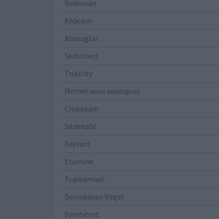
Bedrocan
Abacavir
Abasaglar
Sedistress
Trulicity
Mometason neusspray
Clobazam
Sildenafil
Xeplion
Etumine
Topiramaat
Dormeasan Vogel
Symbicort