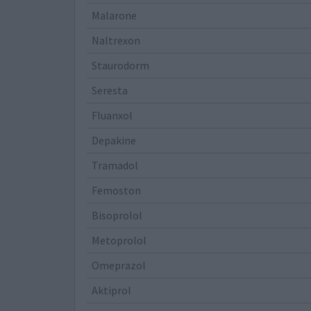
Malarone
Naltrexon
Staurodorm
Seresta
Fluanxol
Depakine
Tramadol
Femoston
Bisoprolol
Metoprolol
Omeprazol
Aktiprol