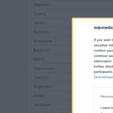
Valdoxan
Fevarin
Haldol
mijnmedici
Baclofen
If you wish 
Duloxetine
sensitive in
Buspiron
confirm you
continue se
Abilify
information 
further disc
Imipramine
participants
Zopiclon
Downstream 
Risperidon
Solian
Persona
Valdispert
I want t