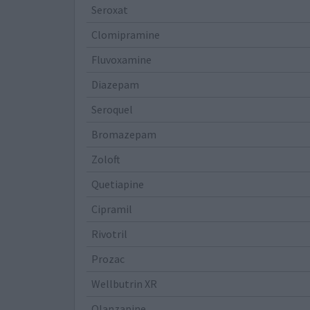
Seroxat
Clomipramine
Fluvoxamine
Diazepam
Seroquel
Bromazepam
Zoloft
Quetiapine
Cipramil
Rivotril
Prozac
Wellbutrin XR
Olanzapine