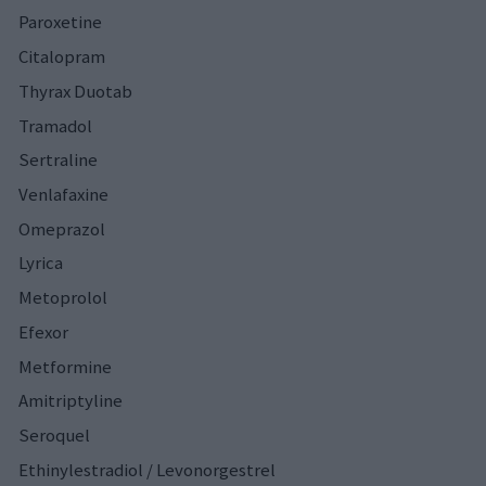
Paroxetine
Citalopram
Thyrax Duotab
Tramadol
Sertraline
Venlafaxine
Omeprazol
Lyrica
Metoprolol
Efexor
Metformine
Amitriptyline
Seroquel
Ethinylestradiol / Levonorgestrel