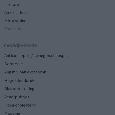
Lexapro
Amoxicilline
Mirtazapine
Toon alle...
medicijn-ziekte
Anticonceptie / zwangerschapspr...
Depressie
Angst & paniekstoornis
Hoge bloeddruk
Blaasontsteking
Acne/puistjes
Hoog cholesterol
Migraine