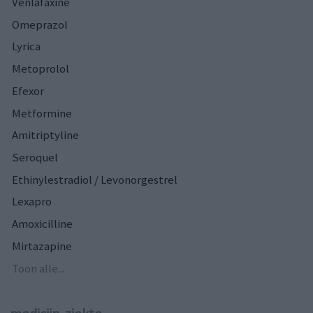
Venlafaxine
Omeprazol
Lyrica
Metoprolol
Efexor
Metformine
Amitriptyline
Seroquel
Ethinylestradiol / Levonorgestrel
Lexapro
Amoxicilline
Mirtazapine
Toon alle...