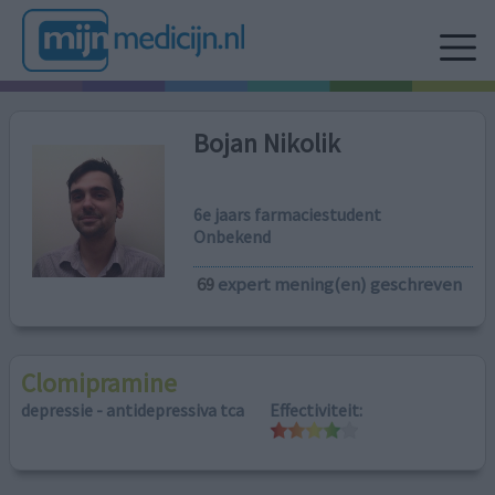
Bojan Nikolik
6e jaars farmaciestudent
Onbekend
69
expert mening(en) geschreven
Clomipramine
depressie - antidepressiva tca
Effectiviteit: