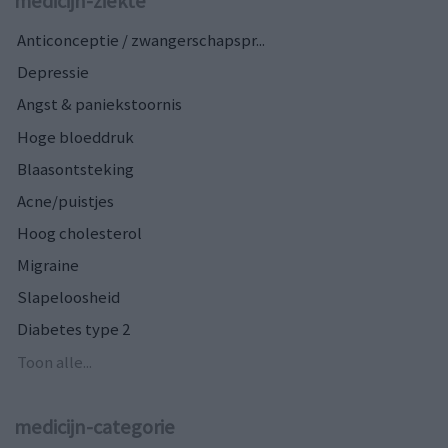
medicijn-ziekte
Anticonceptie / zwangerschapspr...
Depressie
Angst & paniekstoornis
Hoge bloeddruk
Blaasontsteking
Acne/puistjes
Hoog cholesterol
Migraine
Slapeloosheid
Diabetes type 2
Toon alle...
medicijn-categorie