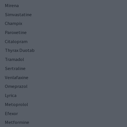
Mirena
Simvastatine
Champix
Paroxetine
Citalopram
Thyrax Duotab
Tramadol
Sertraline
Venlafaxine
Omeprazol
Lyrica
Metoprolol
Efexor
Metformine