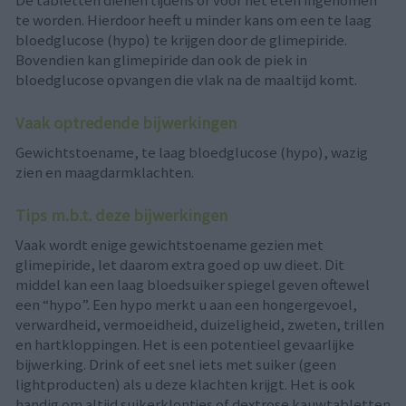
De tabletten dienen tijdens of voor het eten ingenomen
te worden. Hierdoor heeft u minder kans om een te laag
bloedglucose (hypo) te krijgen door de glimepiride.
Bovendien kan glimepiride dan ook de piek in
bloedglucose opvangen die vlak na de maaltijd komt.
Vaak optredende bijwerkingen
Gewichtstoename, te laag bloedglucose (hypo), wazig
zien en maagdarmklachten.
Tips m.b.t. deze bijwerkingen
Vaak wordt enige gewichtstoename gezien met
glimepiride, let daarom extra goed op uw dieet. Dit
middel kan een laag bloedsuiker spiegel geven oftewel
een “hypo”. Een hypo merkt u aan een hongergevoel,
verwardheid, vermoeidheid, duizeligheid, zweten, trillen
en hartkloppingen. Het is een potentieel gevaarlijke
bijwerking. Drink of eet snel iets met suiker (geen
lightproducten) als u deze klachten krijgt. Het is ook
handig om altijd suikerklontjes of dextrose kauwtabletten