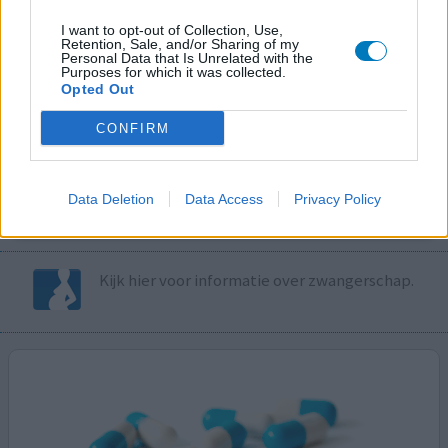
I want to opt-out of Collection, Use,
Volg ons op...
Retention, Sale, and/or Sharing of my
Personal Data that Is Unrelated with the
Purposes for which it was collected.
Opted Out
CONFIRM
MedicatieCombinatieCheck
Controleer nu zelf de combinatie van
Data Deletion
Data Access
Privacy Policy
uw medicijnen op interacties, snel en eenvoudig.
Kijk hier voor informatie over zwangerschap.