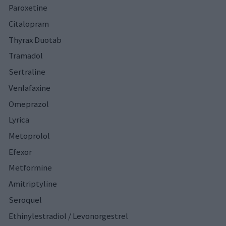
Paroxetine
Citalopram
Thyrax Duotab
Tramadol
Sertraline
Venlafaxine
Omeprazol
Lyrica
Metoprolol
Efexor
Metformine
Amitriptyline
Seroquel
Ethinylestradiol / Levonorgestrel