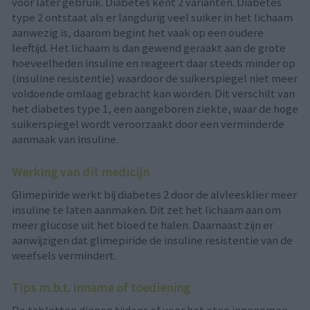
voor later gebruik. Diabetes kent 2 varianten. Diabetes
type 2 ontstaat als er langdurig veel suiker in het lichaam
aanwezig is, daarom begint het vaak op een oudere
leeftijd. Het lichaam is dan gewend geraakt aan de grote
hoeveelheden insuline en reageert daar steeds minder op
(insuline resistentie) waardoor de suikerspiegel niet meer
voldoende omlaag gebracht kan worden. Dit verschilt van
het diabetes type 1, een aangeboren ziekte, waar de hoge
suikerspiegel wordt veroorzaakt door een verminderde
aanmaak van insuline.
Werking van dit medicijn
Glimepiride werkt bij diabetes 2 door de alvleesklier meer
insuline te laten aanmaken. Dit zet het lichaam aan om
meer glucose uit het bloed te halen. Daarnaast zijn er
aanwijzigen dat glimepiride de insuline resistentie van de
weefsels vermindert.
Tips m.b.t. inname of toediening