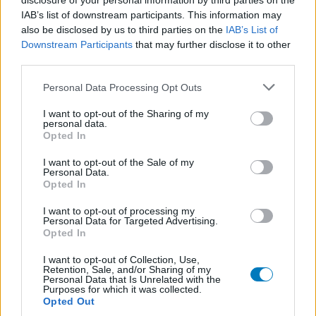
disclosure of your personal information by third parties on the
IAB’s list of downstream participants. This information may
also be disclosed by us to third parties on the
IAB’s List of
Downstream Participants
that may further disclose it to other
third parties.
Personal Data Processing Opt Outs
I want to opt-out of the Sharing of my
personal data.
Opted In
I want to opt-out of the Sale of my
Personal Data.
Opted In
Volg ons op...
I want to opt-out of processing my
Personal Data for Targeted Advertising.
Opted In
I want to opt-out of Collection, Use,
MedicatieCombinatieCheck
Retention, Sale, and/or Sharing of my
Personal Data that Is Unrelated with the
Purposes for which it was collected.
Controleer nu zelf de combinatie van
Opted Out
uw medicijnen op interacties, snel en eenvoudig.