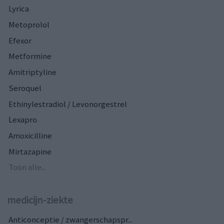
Lyrica
Metoprolol
Efexor
Metformine
Amitriptyline
Seroquel
Ethinylestradiol / Levonorgestrel
Lexapro
Amoxicilline
Mirtazapine
Toon alle...
medicijn-ziekte
Anticonceptie / zwangerschapspr...