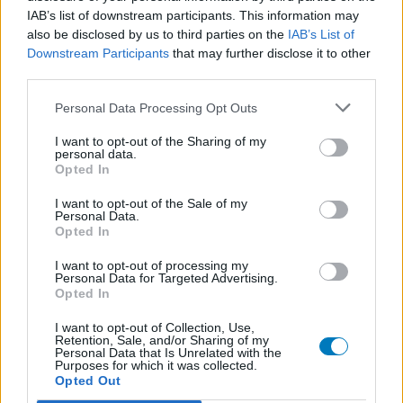
IAB’s list of downstream participants. This information may
also be disclosed by us to third parties on the
IAB’s List of
Downstream Participants
that may further disclose it to other
third parties.
Personal Data Processing Opt Outs
I want to opt-out of the Sharing of my
personal data.
Opted In
I want to opt-out of the Sale of my
Personal Data.
Volg ons op...
Opted In
I want to opt-out of processing my
Personal Data for Targeted Advertising.
Opted In
I want to opt-out of Collection, Use,
MedicatieCombinatieCheck
Retention, Sale, and/or Sharing of my
Personal Data that Is Unrelated with the
Purposes for which it was collected.
Controleer nu zelf de combinatie van
Opted Out
uw medicijnen op interacties, snel en eenvoudig.