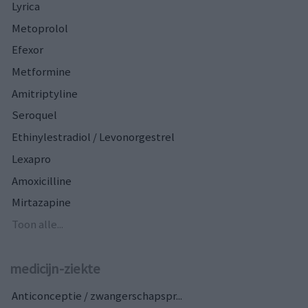
Lyrica
Metoprolol
Efexor
Metformine
Amitriptyline
Seroquel
Ethinylestradiol / Levonorgestrel
Lexapro
Amoxicilline
Mirtazapine
Toon alle...
medicijn-ziekte
Anticonceptie / zwangerschapspr...