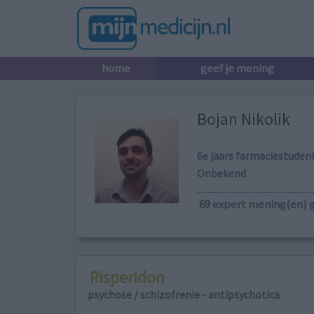
home
geef je mening
Bojan Nikolik
6e jaars farmaciestuden
Onbekend
69
expert mening(en) 
Risperidon
psychose / schizofrenie - antipsychotica