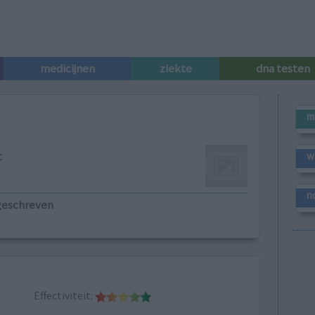
medicijnen
ziekte
dna testen
m
t
w
n
geschreven
Effectiviteit: