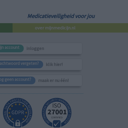
Medicatieveiligheid voor jou
over mijnmedicijn.nl
ijn account
inloggen
achtwoord vergeten?
klik hier!
og geen account?
maak er nu één!