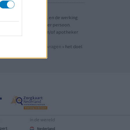
T OP!
aringen zijn persoonlijk en de werking
 medicijnen verschilt per persoon.
dpleeg altijd uw arts en/of apotheker
r passend advies.
 ook bij «
veelgestelde vragen
» het doel
n
mijnmedicijn.nl
.
n
in de wereld
pert
Nederland