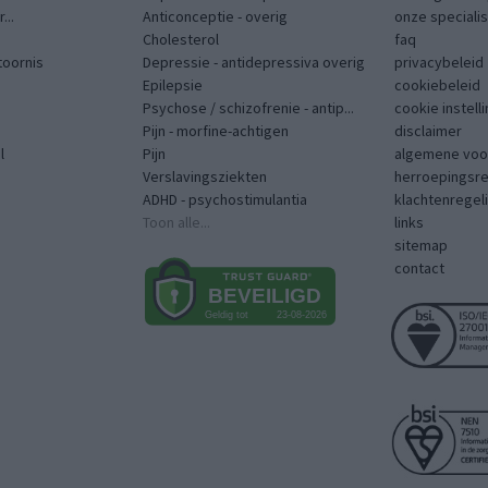
...
Anticonceptie - overig
onze speciali
Cholesterol
faq
toornis
Depressie - antidepressiva overig
privacybeleid
Epilepsie
cookiebeleid
Psychose / schizofrenie - antip...
cookie instell
Pijn - morfine-achtigen
disclaimer
l
Pijn
algemene voo
Verslavingsziekten
herroepingsr
ADHD - psychostimulantia
klachtenregel
Toon alle...
links
sitemap
contact