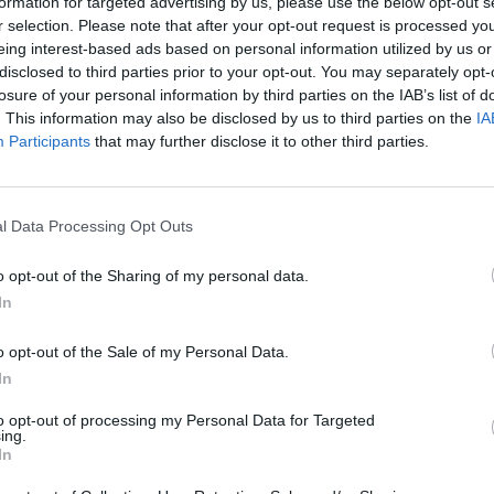
formation for targeted advertising by us, please use the below opt-out s
dat er ontwenningsverschijnselen zijn.
r selection. Please note that after your opt-out request is processed y
eing interest-based ads based on personal information utilized by us or
disclosed to third parties prior to your opt-out. You may separately opt-
gewichtstoename. Bij vrouwen kan de menstruatie
losure of your personal information by third parties on the IAB’s list of
. This information may also be disclosed by us to third parties on the
IA
Participants
that may further disclose it to other third parties.
en paar weken over als u aan het middel gewend
niet stil kunnen zitten, spiertrekkingen in het
l Data Processing Opt Outs
a een paar dagen nog last van hebt bespreek dit met
wordt een ander middel gekozen.
o opt-out of the Sharing of my personal data.
ft zolang het middel wordt ingenomen, daarom is
In
Als deze bijwerking heel storend is, kan de arts
n deel van de vrouwen blijft de menstruatie uit
o opt-out of the Sale of my Personal Data.
stopt.
In
to opt-out of processing my Personal Data for Targeted
he aandoeningen voorgeschreven. Dit zijn met
ing.
In
ornissen en posttraumatische stressstoornis.