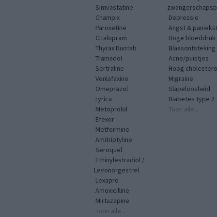
Simvastatine
zwangerschapspr
Champix
Depressie
Paroxetine
Angst & panieks
Citalopram
Hoge bloeddruk
Thyrax Duotab
Blaasontsteking
Tramadol
Acne/puistjes
Sertraline
Hoog cholestero
Venlafaxine
Migraine
Omeprazol
Slapeloosheid
Lyrica
Diabetes type 2
Metoprolol
Toon alle...
Efexor
Metformine
Amitriptyline
Seroquel
Ethinylestradiol /
Levonorgestrel
Lexapro
Amoxicilline
Mirtazapine
Toon alle...