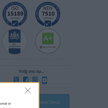
Volg ons op...
MedicatieCombinatieCheck
sonal or