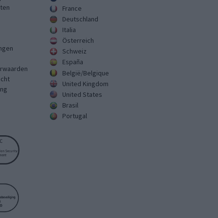
sten
France
Deutschland
Italia
Österreich
ingen
Schweiz
España
rwaarden
België/Belgique
echt
United Kingdom
ing
United States
Brasil
Portugal