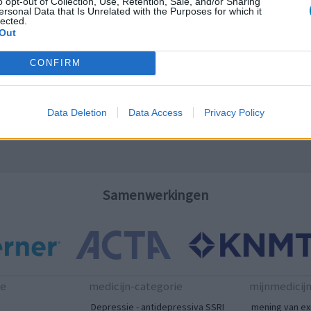
o opt-out of Collection, Use, Retention, Sale, and/or Sharing
ersonal Data that Is Unrelated with the Purposes for which it
14-03-2015
lected.
LE
Out
Erv
van
CONFIRM
Raa
voo
Zie
Data Deletion
Data Access
Privacy Policy
va
Samenwerkingen
te
medicijn-categorie
mijnmedicij
Depressie - antidepressiva SSRI
mening van ex