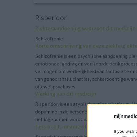
Risperidon
Ziekte/aandoening waarvoor dit medicijn
Schizofrenie
Korte omschrijving van deze ziekte/ziekt
Schizofrenie is een psychische aandoening di
emotioneel gedrag en verstoorde denkprocess
vermogen om werkelijkheid van fantasie te o
van gehoorshallucinaties, achterdochtige wa
oftewel psychoses.
Werking van dit medicijn
Risperidon is een atypisch antipsychoticum. He
dopamine in de hersenen waardoor onrust en
mijnmedici
het ingenomen wordt is er minder kans dat er
Tips m.b.t. inname of toediening
If you wish 
Stop niet zomaar met het innemen van dit medic