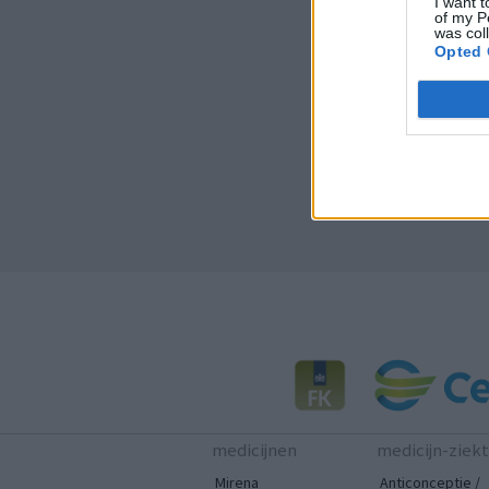
I want t
of my P
was col
Opted 
medicijnen
medicijn-ziek
Mirena
Anticonceptie /