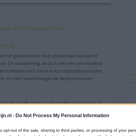
 vaak wordt voorgeschreven
ebeeld
e wordt gekenmerkt door abnormaal sociaal en
en. De aandoening uit zich met een verminderd
nderscheiden met name in kortdurende episodes
nen, en niet samenhangende denkprocessen,
t remt de effecten van de stofjes serotonine en
 de symptomen van een psychose afnemen. Zolang
jn.nl -
Do Not Process My Personal Information
 opnieuw een psychose ontstaat.
to opt-out of the sale, sharing to third parties, or processing of your per
ijn. Bij te vroeg stoppen of te snel afbouwen is er