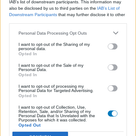
IAB’s list of downstream participants. This information may
also be disclosed by us to third parties on the
IAB’s List of
Downstream Participants
that may further disclose it to other
third parties.
Personal Data Processing Opt Outs
I want to opt-out of the Sharing of my
personal data.
Opted In
I want to opt-out of the Sale of my
Personal Data.
Volg ons op...
Opted In
I want to opt-out of processing my
Personal Data for Targeted Advertising.
Opted In
MedicatieCombinatieCheck
I want to opt-out of Collection, Use,
Retention, Sale, and/or Sharing of my
Personal Data that Is Unrelated with the
Controleer nu zelf de combinatie van
Purposes for which it was collected.
uw medicijnen op interacties, snel en eenvoudig.
Opted Out