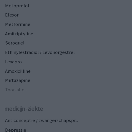
Metoprolol
Efexor
Metformine
Amitriptyline
Seroquel
Ethinylestradiol / Levonorgestrel
Lexapro
Amoxicilline
Mirtazapine
Toon alle...
medicijn-ziekte
Anticonceptie / zwangerschapspr...
Depressie