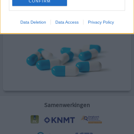
CONFIRM
Kijk hier voor informatie over zwangerschap.
Data Deletion
Data Access
Privacy Policy
Samenwerkingen