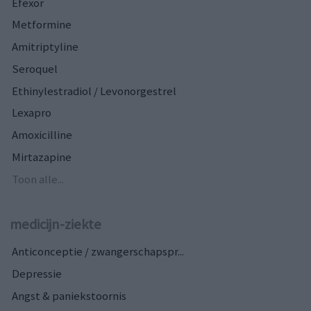
Efexor
Metformine
Amitriptyline
Seroquel
Ethinylestradiol / Levonorgestrel
Lexapro
Amoxicilline
Mirtazapine
Toon alle...
medicijn-ziekte
Anticonceptie / zwangerschapspr...
Depressie
Angst & paniekstoornis