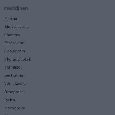
medicijnen
Mirena
Simvastatine
Champix
Paroxetine
Citalopram
Thyrax Duotab
Tramadol
Sertraline
Venlafaxine
Omeprazol
Lyrica
Metoprolol