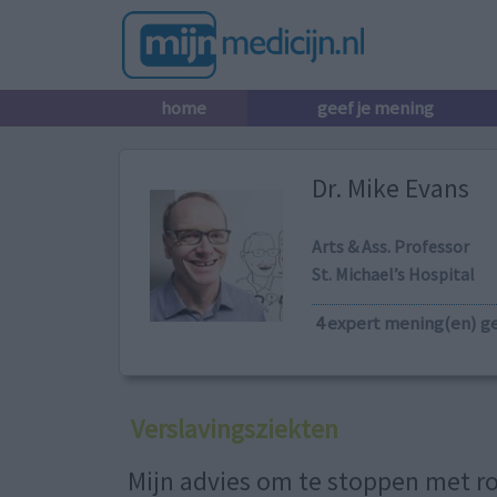
home
geef je mening
Dr. Mike Evans
Arts & Ass. Professor
St. Michael’s Hospital
4
expert mening(en) g
Verslavingsziekten
Mijn advies om te stoppen met r