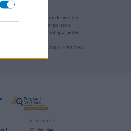
T OP!
aringen zijn persoonlijk en de werking
 medicijnen verschilt per persoon.
dpleeg altijd uw arts en/of apotheker
r passend advies.
 ook bij «
veelgestelde vragen
» het doel
n
mijnmedicijn.nl
.
n
in de wereld
pert
Nederland