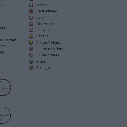
sten
France
Deutschland
Italia
Österreich
ingen
Schweiz
España
rwaarden
België/Belgique
echt
United Kingdom
ing
United States
Brasil
Portugal