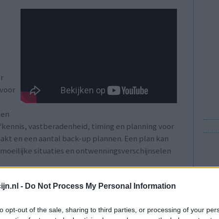
r
 voor
e
ken
lfkennis, vastberadenheid, timing en planning voor
maakt en een aantal back-up plannen. Een plan kan
oeilijke situaties en ontwenningsverschijnselen
jn.nl -
Do Not Process My Personal Information
erhoogd als je hulpmiddelen gebruikt.
n, zoals kauwgom of pleisters, het gebruik van
to opt-out of the sale, sharing to third parties, or processing of your per
p het gebied van verslaving. Al mijn tips zijn in