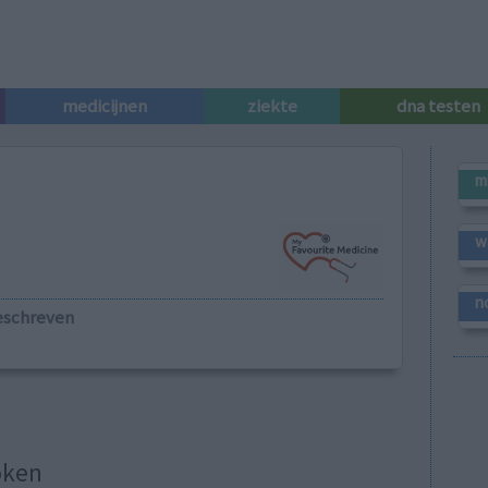
medicijnen
ziekte
dna testen
m
w
n
eschreven
oken