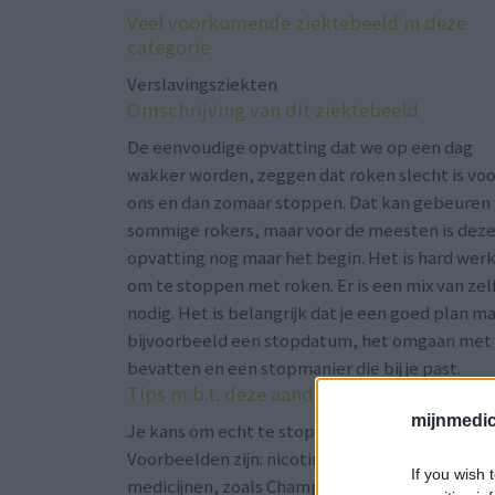
Veel voorkomende ziektebeeld in deze
categorie
Verslavingsziekten
Omschrijving van dit ziektebeeld
De eenvoudige opvatting dat we op een dag
wakker worden, zeggen dat roken slecht is voo
ons en dan zomaar stoppen. Dat kan gebeuren
sommige rokers, maar voor de meesten is dez
opvatting nog maar het begin. Het is hard wer
om te stoppen met roken. Er is een mix van ze
nodig. Het is belangrijk dat je een goed plan 
bijvoorbeeld een stopdatum, het omgaan met m
bevatten en een stopmanier die bij je past.
Tips m.b.t. deze aandoening
mijnmedici
Je kans om echt te stoppen met roken wordt v
Voorbeelden zijn: nicotinevervangende middele
If you wish 
medicijnen, zoals Champix, of hulp van experts o