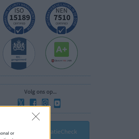
Volg ons op...
MedicatieCombinatieCheck
sonal or