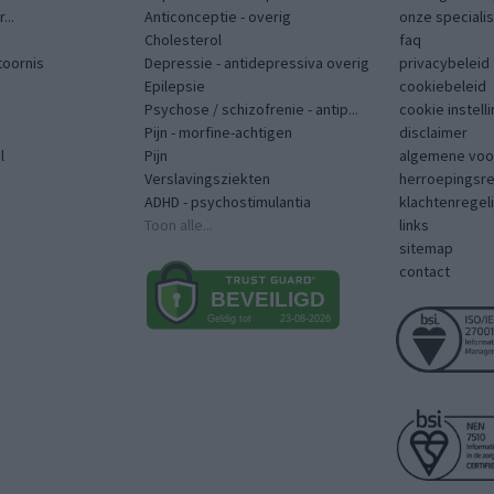
...
Anticonceptie - overig
onze speciali
Cholesterol
faq
toornis
Depressie - antidepressiva overig
privacybeleid
Epilepsie
cookiebeleid
Psychose / schizofrenie - antip...
cookie instell
Pijn - morfine-achtigen
disclaimer
l
Pijn
algemene voo
Verslavingsziekten
herroepingsr
ADHD - psychostimulantia
klachtenregel
Toon alle...
links
sitemap
contact