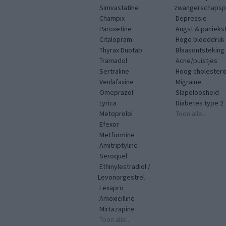
Simvastatine
zwangerschapspr
Champix
Depressie
Paroxetine
Angst & panieks
Citalopram
Hoge bloeddruk
Thyrax Duotab
Blaasontsteking
Tramadol
Acne/puistjes
Sertraline
Hoog cholestero
Venlafaxine
Migraine
Omeprazol
Slapeloosheid
Lyrica
Diabetes type 2
Metoprolol
Toon alle...
Efexor
Metformine
Amitriptyline
Seroquel
Ethinylestradiol /
Levonorgestrel
Lexapro
Amoxicilline
Mirtazapine
Toon alle...