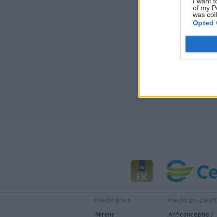
I want t
of my P
was col
Opted 
medicijnen
medicijn-ziek
Mirena
Anticonceptie /