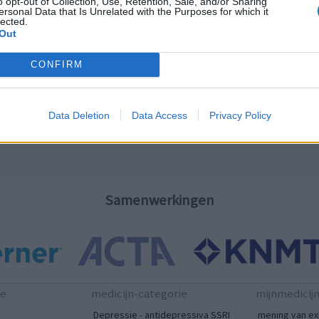
o opt-out of Collection, Use, Retention, Sale, and/or Sharing
ersonal Data that Is Unrelated with the Purposes for which it
lected.
LE
Out
Erv
van
CONFIRM
Raa
voo
Zie
Data Deletion
Data Access
Privacy Policy
va
Samenwerkingen
te
medicijn-categorie
mijnmedicij
Depressie - antidepressiva SSRI
mening van ex