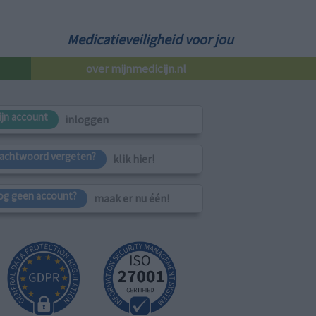
Medicatieveiligheid voor jou
over mijnmedicijn.nl
ijn account
inloggen
achtwoord vergeten?
klik hier!
og geen account?
maak er nu één!