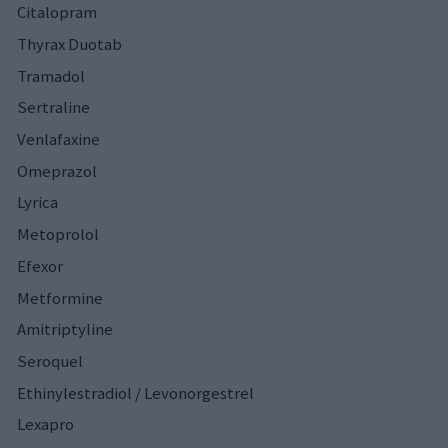
Citalopram
Thyrax Duotab
Tramadol
Sertraline
Venlafaxine
Omeprazol
Lyrica
Metoprolol
Efexor
Metformine
Amitriptyline
Seroquel
Ethinylestradiol / Levonorgestrel
Lexapro