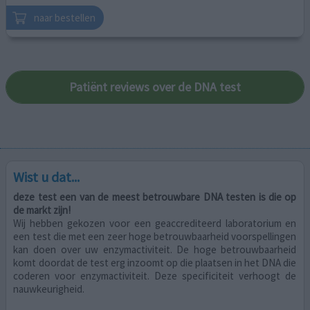
naar bestellen
Patiënt reviews over de DNA test
Wist u dat...
uwbare DNA testen is die op
u zelf eigenaar bent van de gegevens!
Dat lijkt zo logisch, maar andere DNA t
ccrediteerd laboratorium en
de mogelijkheid om uw gegevens te geb
trouwbaarheid voorspellingen
ze komen in grote Europese databases. 
t. De hoge betrouwbaarheid
van hoe die misbruikt kunnen worden, dus wi
p die plaatsen in het DNA die
U beslist wat u met uw genetische data doe
ze specificiteit verhoogt de
ons weghaalt, dan kan u dat helemaal z
meer informatie over jouw genen geven 
ons laat staan, maar je kan ze ook bij ons