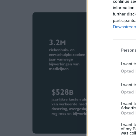
continue se
information 
further disc
participants
Downstream 
Persona
I want t
Opted 
I want t
Opted 
I want 
Advertis
Opted 
I want t
of my P
was col