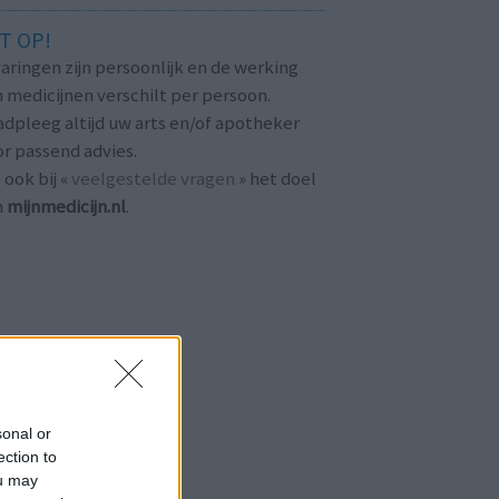
T OP!
aringen zijn persoonlijk en de werking
 medicijnen verschilt per persoon.
dpleeg altijd uw arts en/of apotheker
r passend advies.
 ook bij «
veelgestelde vragen
» het doel
n
mijnmedicijn.nl
.
sonal or
ection to
ou may