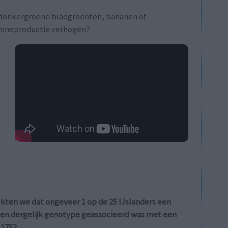
s, donkergroene bladgroenten, bananen of
mineproductie verhogen?
t
e
t
n
n
e
n
m
e
ekten we dat ongeveer 1 op de 25 IJslanders een
een dergelijk genotype geassocieerd was met een
-1752