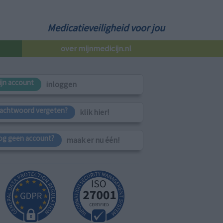
Medicatieveiligheid voor jou
over mijnmedicijn.nl
ijn account
inloggen
achtwoord vergeten?
klik hier!
og geen account?
maak er nu één!