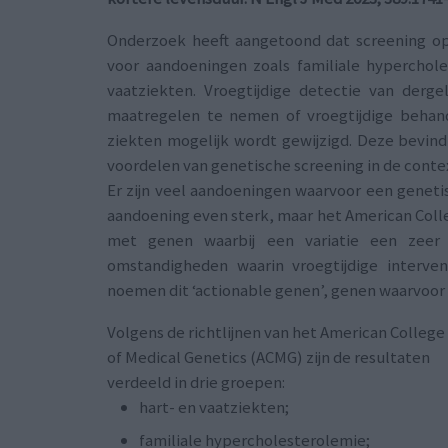
Onderzoek heeft aangetoond dat screening op 
voor aandoeningen zoals familiale hyperchol
vaatziekten. Vroegtijdige detectie van dergeli
maatregelen te nemen of vroegtijdige behan
ziekten mogelijk wordt gewijzigd. Deze bevin
voordelen van genetische screening in de conte
Er zijn veel aandoeningen waarvoor een genetis
aandoening even sterk, maar het American Colle
met genen waarbij een variatie een zeer 
omstandigheden waarin vroegtijdige interven
noemen dit ‘actionable genen’, genen waarvoor a
Volgens de richtlijnen van het American College
of Medical Genetics (ACMG) zijn de resultaten
verdeeld in drie groepen:
hart- en vaatziekten;
familiale hypercholesterolemie;