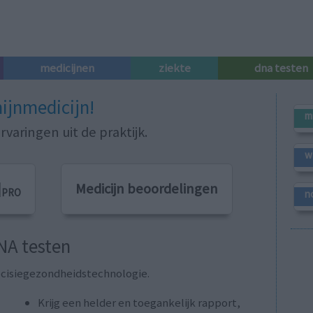
medicijnen
ziekte
dna testen
ijnmedicijn!
m
varingen uit de praktijk.
w
|
Medicijn beoordelingen
PRO
n
NA testen
ecisiegezondheidstechnologie.
Krijg een helder en toegankelijk rapport,