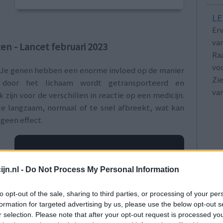
LE
Erv
van
n - Lancet februari 2023
Raa
voo
 Je genen hebben een enorme invloed op de manier
Zie
door het lichaam wordt getransporteerd en
va
ijn voor de verschillen in reactie op een medicijn.
 te langzaam, normaal of te snel afbreekt, wat kan
geen effect.
t
t
s
jn.nl -
Do Not Process My Personal Information
n
t
to opt-out of the sale, sharing to third parties, or processing of your per
formation for targeted advertising by us, please use the below opt-out s
r selection. Please note that after your opt-out request is processed y