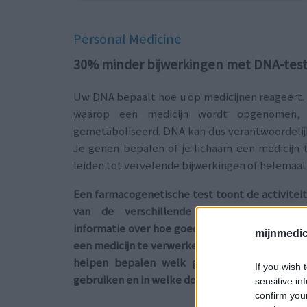
Personal Medicine
30% minder bijwerkingen met DNA-teste
Uw DNA bepaalt hoe u op medicijnen reageert.
waarop een medicijn wordt opgenomen, 
gemetaboliseerd. DNA kan dus verantwoordelijk z
Je genen bepalen of je lichaam een ​​medicijn
leiden tot vervelende bijwerkingen of helemaal 
Een farmacogenetische test toont de activitei
van de verschillende enzymen en geef
informatie over hoe goed uw lichaam in staat i
mijnmedici
een medicijn te verwerken. Deze informatie ka
helpen bepalen welk geneesmiddel u moe
If you wish 
gebruiken en in welke dosis.
sensitive in
confirm you