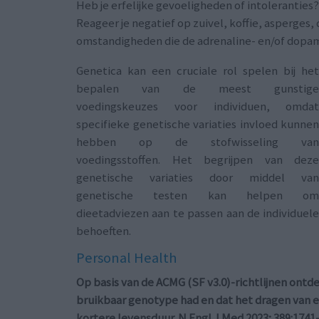
Heb je erfelijke gevoeligheden of intoleranties?
Reageer je negatief op zuivel, koffie, asperge
omstandigheden die de adrenaline- en/of dopa
Genetica kan een cruciale rol spelen bij he
bepalen van de meest gunstig
voedingskeuzes voor individuen, omda
specifieke genetische variaties invloed kunne
hebben op de stofwisseling va
voedingsstoffen. Het begrijpen van dez
genetische variaties door middel va
genetische testen kan helpen o
dieetadviezen aan te passen aan de individuel
behoeften.
Personal Health
Op basis van de ACMG (SF v3.0)-richtlijnen ontd
bruikbaar genotype had en dat het dragen van 
kortere levensduur. N Engl J Med 2023; 389:1741