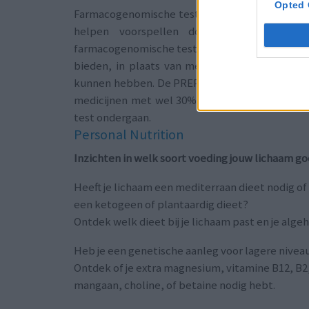
Opted 
Farmacogenomische tests kunnen de genetische
helpen voorspellen door middel van ee
farmacogenomische tests kunnen gezondheids- 
bieden, in plaats van medicijnen voor te schri
kunnen hebben. De PREPARE-studie was de eers
medicijnen met wel 30% kunnen worden vermi
test ondergaan.
Personal Nutrition
Inzichten in welk soort voeding jouw lichaam goe
Heeft je lichaam een mediterraan dieet nodig of
een ketogeen of plantaardig dieet?
Ontdek welk dieet bij je lichaam past en je alg
Heb je een genetische aanleg voor lagere nivea
Ontdek of je extra magnesium, vitamine B12, B2,
mangaan, choline, of betaine nodig hebt.