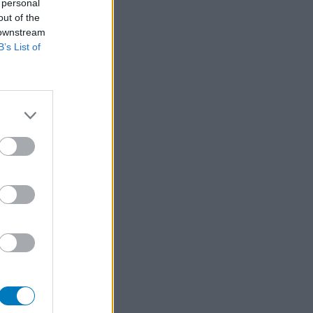
 personal
out of the
 downstream
B’s List of