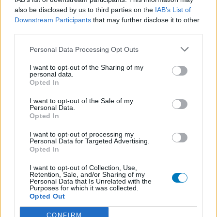
also be disclosed by us to third parties on the
IAB’s List of
Downstream Participants
that may further disclose it to other
third parties.
Personal Data Processing Opt Outs
I want to opt-out of the Sharing of my
personal data.
Opted In
I want to opt-out of the Sale of my
Volg ons op...
Personal Data.
Opted In
I want to opt-out of processing my
Personal Data for Targeted Advertising.
Opted In
MedicatieCombinatieCheck
I want to opt-out of Collection, Use,
Retention, Sale, and/or Sharing of my
Controleer nu zelf de combinatie van
Personal Data that Is Unrelated with the
Purposes for which it was collected.
uw medicijnen op interacties, snel en eenvoudig.
Opted Out
CONFIRM