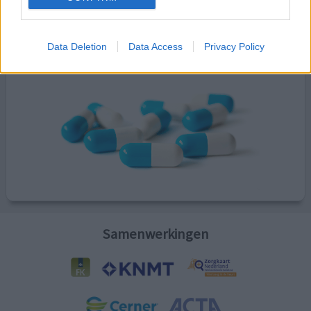
Kijk hier voor informatie over zwangerschap.
Data Deletion
Data Access
Privacy Policy
Samenwerkingen