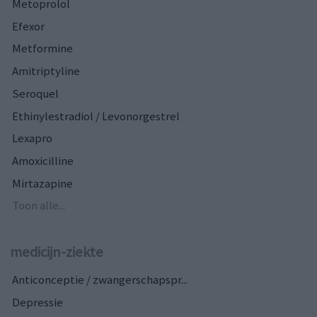
Metoprolol
Efexor
Metformine
Amitriptyline
Seroquel
Ethinylestradiol / Levonorgestrel
Lexapro
Amoxicilline
Mirtazapine
Toon alle...
medicijn-ziekte
Anticonceptie / zwangerschapspr...
Depressie