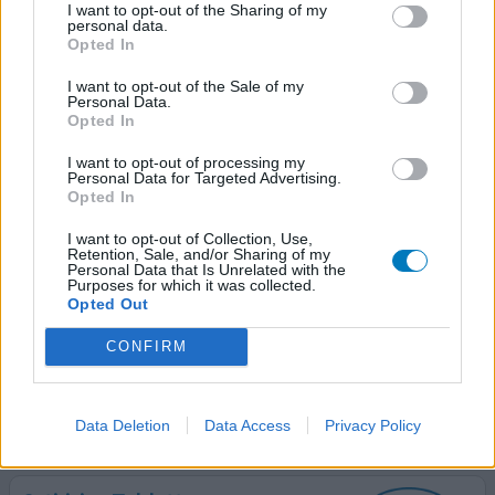
I want to opt-out of the Sharing of my
personal data.
Opted In
Desloratadine
10-02-2026 | Vrouw | 68
I want to opt-out of the Sale of my
Personal Data.
desloratadine
Opted In
Hooikoorts
I want to opt-out of processing my
Effectiviteit
Personal Data for Targeted Advertising.
Opted In
Hoeveelheid bijwerkingen
Bijwerkingen
I want to opt-out of Collection, Use,
Retention, Sale, and/or Sharing of my
versuft
Personal Data that Is Unrelated with the
Purposes for which it was collected.
Opted Out
Ik wordt duf van dit middel . Ik lijd aan agorafobie en als ik
diit middel gebruik heb ik erge moeite om alleen een
CONFIRM
straat over te steken. Ik zwabber op mijn benen.
geef mening
Data Deletion
Data Access
Privacy Policy