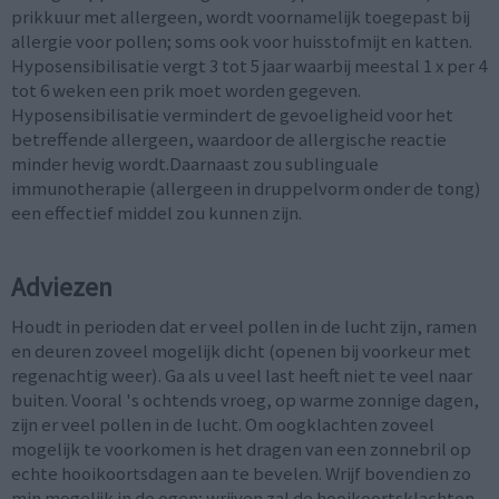
prikkuur met allergeen, wordt voornamelijk toegepast bij
allergie voor pollen; soms ook voor huisstofmijt en katten.
Hyposensibilisatie vergt 3 tot 5 jaar waarbij meestal 1 x per 4
tot 6 weken een prik moet worden gegeven.
Hyposensibilisatie vermindert de gevoeligheid voor het
betreffende allergeen, waardoor de allergische reactie
minder hevig wordt.Daarnaast zou sublinguale
immunotherapie (allergeen in druppelvorm onder de tong)
een effectief middel zou kunnen zijn.
Adviezen
Houdt in perioden dat er veel pollen in de lucht zijn, ramen
en deuren zoveel mogelijk dicht (openen bij voorkeur met
regenachtig weer). Ga als u veel last heeft niet te veel naar
buiten. Vooral 's ochtends vroeg, op warme zonnige dagen,
zijn er veel pollen in de lucht. Om oogklachten zoveel
mogelijk te voorkomen is het dragen van een zonnebril op
echte hooikoortsdagen aan te bevelen. Wrijf bovendien zo
min mogelijk in de ogen; wrijven zal de hooikoortsklachten