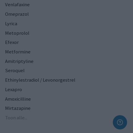
Venlafaxine
Omeprazol
Lyrica
Metoprolol
Efexor
Metformine
Amitriptyline
Seroquel
Ethinylestradiol / Levonorgestrel
Lexapro
Amoxicilline
Mirtazapine
Toon alle...