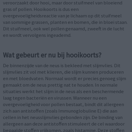
veroorzaakt door hooi, maar door stuifmeel van bloeiend
gras of pollen. Hooikoorts is dus een
overgevoeligheidsreactie van je lichaam op dit stuifmeel
van sommige grassen, planten en bomen, die in bloei staan.
Dit stuifmeel, ook wel pollen genaamd, zweeft in de lucht
en wordt vervolgens ingeademd.
Wat gebeurt er nu bij hooikoorts?
De binnenzijde van de neus is bekleed met slijmvlies. Dit
slijmvlies zit vol met klieren, die slijm kunnen produceren
en met bloedvaten. Normaal wordt er precies genoeg slijm
gemaakt om de neus prettig nat te houden. In normale
situaties werkt het slijm in de neus als een beschermende
laag tegen bacteriën en virussen. Wanneer nu een
overgevoeligheid voor pollen bestaat, bindt dit allergeen
zich aan antistoffen (zoals Immunoglobuline E) die aan
cellen in het neusslijmvlies gebonden zijn. De binding van
allergeen aan deze antistoffen stimuleert de cel waardoor
bepaalde stoffen vrijkomen, zoals histamine. Deze stoffen