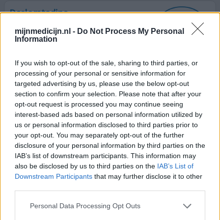
Desloratadine
22-03-2026 | Vrouw | 64
mijnmedicijn.nl -
Do Not Process My Personal
desloratadine
Information
Hooikoorts
If you wish to opt-out of the sale, sharing to third parties, or
Effectiviteit
processing of your personal or sensitive information for
Hoeveelheid bijwerkingen
targeted advertising by us, please use the below opt-out
Bijwerkingen
section to confirm your selection. Please note that after your
hart gaat sneller kloppen tijdens sporten
hartkloppingen
opt-out request is processed you may continue seeing
interest-based ads based on personal information utilized by
us or personal information disclosed to third parties prior to
Na inname van dit middel begon ik t al te voelen, mijn
your opt-out. You may separately opt-out of the further
hart sloeg op hol. Omdat ik niet meteen wist waardoor,
disclosure of your personal information by third parties on the
dit middel nog 5 dagen geslikt, pas toen ik de
IAB’s list of downstream participants. This information may
bijwerkingen opzocht was t me duidelijk. En het helpt
also be disclosed by us to third parties on the
IAB’s List of
ook nog niet, nog steeds had ik verstopte neus en
Downstream Participants
that may further disclose it to other
geirriteerde ogen. Ben maar gestopt.
third parties.
geef mening
Personal Data Processing Opt Outs