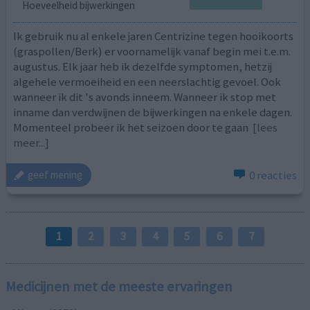
Hoeveelheid bijwerkingen
Ik gebruik nu al enkele jaren Centrizine tegen hooikoorts
(graspollen/Berk) er voornamelijk vanaf begin mei t.e.m.
augustus. Elk jaar heb ik dezelfde symptomen, hetzij
algehele vermoeiheid en een neerslachtig gevoel. Ook
wanneer ik dit 's avonds inneem. Wanneer ik stop met
inname dan verdwijnen de bijwerkingen na enkele dagen.
Momenteel probeer ik het seizoen door te gaan
[lees
meer...]
0 reacties
geef mening
1
2
3
4
5
6
7
Medicijnen met de meeste ervaringen