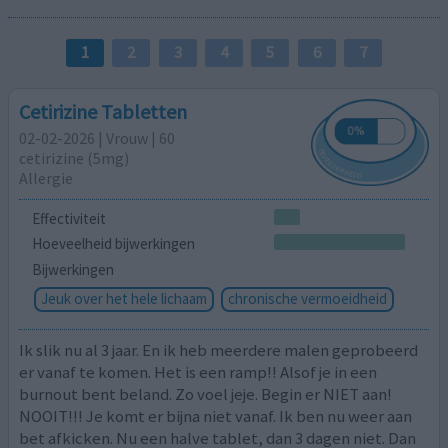
1
2
3
4
5
6
7
Cetirizine Tabletten
02-02-2026 | Vrouw | 60
cetirizine (5mg)
Allergie
Effectiviteit
Hoeveelheid bijwerkingen
Bijwerkingen
Jeuk over het hele lichaam
chronische vermoeidheid
Ik slik nu al 3 jaar. En ik heb meerdere malen geprobeerd
er vanaf te komen. Het is een ramp!! Alsof je in een
burnout bent beland. Zo voel jeje. Begin er NIET aan!
NOOIT!!! Je komt er bijna niet vanaf. Ik ben nu weer aan
bet afkicken. Nu een halve tablet, dan 3 dagen niet. Dan