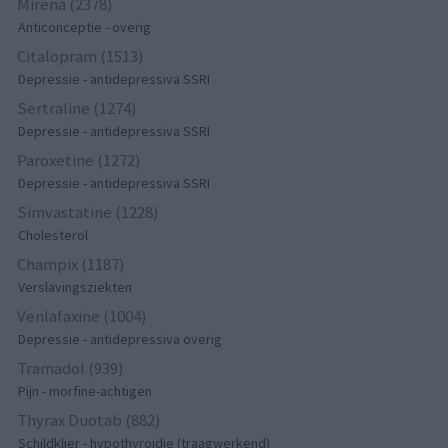
Mirena (2378)
Anticonceptie - overig
Citalopram (1513)
Depressie - antidepressiva SSRI
Sertraline (1274)
Depressie - antidepressiva SSRI
Paroxetine (1272)
Depressie - antidepressiva SSRI
Simvastatine (1228)
Cholesterol
Champix (1187)
Verslavingsziekten
Venlafaxine (1004)
Depressie - antidepressiva overig
Tramadol (939)
Pijn - morfine-achtigen
Thyrax Duotab (882)
Schildklier - hypothyroidie (traagwerkend)