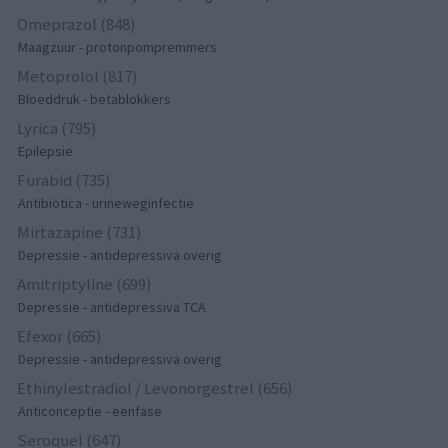
Omeprazol (848)
Maagzuur - protonpompremmers
Metoprolol (817)
Bloeddruk - betablokkers
Lyrica (795)
Epilepsie
Furabid (735)
Antibiotica - urineweginfectie
Mirtazapine (731)
Depressie - antidepressiva overig
Amitriptyline (699)
Depressie - antidepressiva TCA
Efexor (665)
Depressie - antidepressiva overig
Ethinylestradiol / Levonorgestrel (656)
Anticonceptie - eenfase
Seroquel (647)