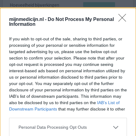
Hoeveelheid bijwerkingen
Bijwerkingen
mijnmedicijn.nl -
Do Not Process My Personal
rugpijn met uitstraling naar de benen
branderig gevoel
Information
rugpijn
If you wish to opt-out of the sale, sharing to third parties, or
Ik gebruik cetrizine al heel lang. Nu heb ik gemerkt
processing of your personal or sensitive information for
targeted advertising by us, please use the below opt-out
wanneer ik cetrizine langere tijd achter elkaar gebruik, ik
section to confirm your selection. Please note that after your
vreselijke pijn in mijn rug krijg. Precies naast de
opt-out request is processed you may continue seeing
wervelkolom. Lage rug. Dit blijkt dus een bijwerking te
interest-based ads based on personal information utilized by
zijn. Ik ga nu quercetine proberen. Is een antioxydant.
us or personal information disclosed to third parties prior to
Merk onbekend gekocht bij het Kruidvat.
your opt-out. You may separately opt-out of the further
disclosure of your personal information by third parties on the
0 reacties
geef mening
IAB’s list of downstream participants. This information may
also be disclosed by us to third parties on the
IAB’s List of
Downstream Participants
that may further disclose it to other
third parties.
Cetirizine Tabletten
16-06-2024 | Vrouw | 39
Personal Data Processing Opt Outs
cetirizine (10mg)