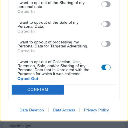
Hooikoorts
I want to opt-out of the Sharing of my
personal data.
Opted In
Effectiviteit
Hoeveelheid bijwerkingen
I want to opt-out of the Sale of my
Personal Data.
Opted In
Ik gebruik de tabletten van de lidl. Voor mij zijn dat de
beste tabletten voor mij. Ik heb last van hooikoorts
I want to opt-out of processing my
aanvallen.
Personal Data for Targeted Advertising.
Opted In
0 reacties
geef mening
I want to opt-out of Collection, Use,
Retention, Sale, and/or Sharing of my
Personal Data that Is Unrelated with the
Purposes for which it was collected.
Opted Out
Cetirizine Tabletten
22-04-2024 | Vrouw | 59
CONFIRM
cetirizine (10mg)
Allergie
Data Deletion
Data Access
Privacy Policy
Effectiviteit
Hoeveelheid bijwerkingen
Bijwerkingen