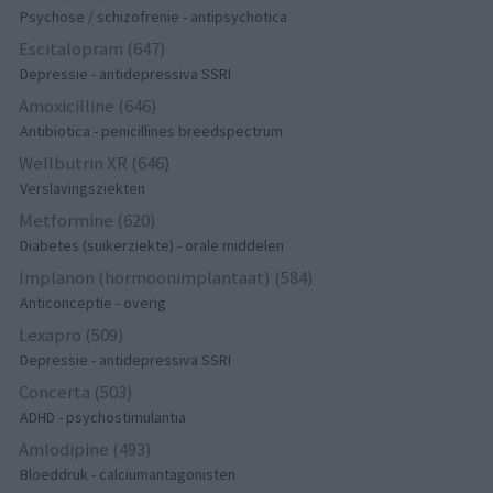
Psychose / schizofrenie - antipsychotica
Escitalopram (647)
Depressie - antidepressiva SSRI
Amoxicilline (646)
Antibiotica - penicillines breedspectrum
Wellbutrin XR (646)
Verslavingsziekten
Metformine (620)
Diabetes (suikerziekte) - orale middelen
Implanon (hormoonimplantaat) (584)
Anticonceptie - overig
Lexapro (509)
Depressie - antidepressiva SSRI
Concerta (503)
ADHD - psychostimulantia
Amlodipine (493)
Bloeddruk - calciumantagonisten