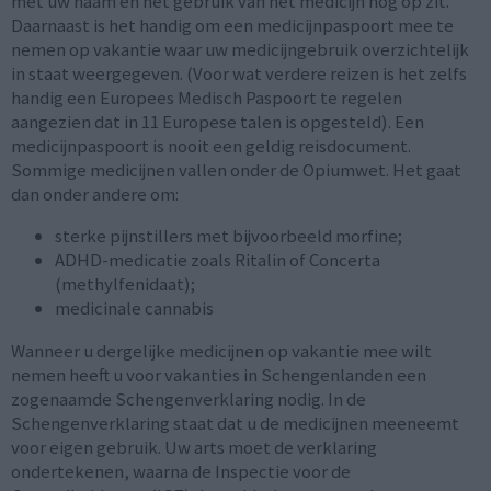
met uw naam en het gebruik van het medicijn nog op zit.
Daarnaast is het handig om een medicijnpaspoort mee te
nemen op vakantie waar uw medicijngebruik overzichtelijk
in staat weergegeven. (Voor wat verdere reizen is het zelfs
handig een Europees Medisch Paspoort te regelen
aangezien dat in 11 Europese talen is opgesteld). Een
medicijnpaspoort is nooit een geldig reisdocument.
Sommige medicijnen vallen onder de Opiumwet. Het gaat
dan onder andere om:
sterke pijnstillers met bijvoorbeeld morfine;
ADHD-medicatie zoals Ritalin of Concerta
(methylfenidaat);
medicinale cannabis
Wanneer u dergelijke medicijnen op vakantie mee wilt
nemen heeft u voor vakanties in Schengenlanden een
zogenaamde Schengenverklaring nodig. In de
Schengenverklaring staat dat u de medicijnen meeneemt
voor eigen gebruik. Uw arts moet de verklaring
ondertekenen, waarna de Inspectie voor de