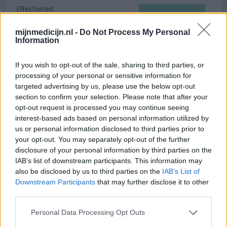
Effectiviteit
Hoeveelheid bijwerkingen
mijnmedicijn.nl -
Do Not Process My Personal
Bijwerkingen
Information
flauwvallen
buikkrampen
If you wish to opt-out of the sale, sharing to third parties, or
Ik moest ter voorbereiding van darmonderzoek 2x 5mg
processing of your personal or sensitive information for
van deze pillen nemen om 22u ‘s avonds. Ik werd de
targeted advertising by us, please use the below opt-out
volgende ochtend wakker met buikkrampen die heel
section to confirm your selection. Please note that after your
opt-out request is processed you may continue seeing
anders voelden dan ik gewend was. Het waren erg heftige
interest-based ads based on personal information utilized by
krampen en toen ik naar het toilet ging om te plassen
us or personal information disclosed to third parties prior to
kwam er opeens ook ontlasting uit en opeens werd het
your opt-out. You may separately opt-out of the further
zwart voor mijn ogen en verloor ik mijn zich en gehoor
disclosure of your personal information by third parties on the
voor
[lees meer...]
IAB’s list of downstream participants. This information may
also be disclosed by us to third parties on the
IAB’s List of
geef mening
Downstream Participants
that may further disclose it to other
third parties.
Personal Data Processing Opt Outs
Bisacodyl