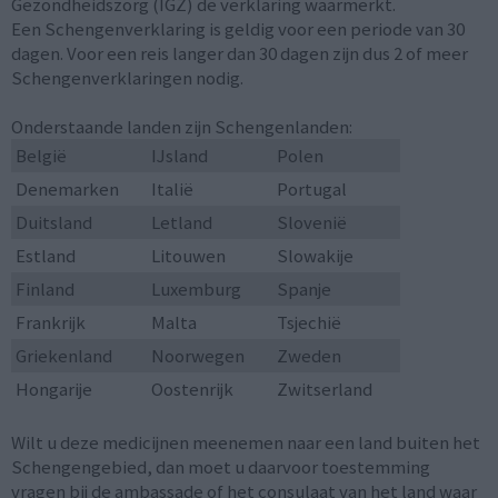
Gezondheidszorg (IGZ) de verklaring waarmerkt.
Een Schengenverklaring is geldig voor een periode van 30
dagen. Voor een reis langer dan 30 dagen zijn dus 2 of meer
Schengenverklaringen nodig.
Onderstaande landen zijn Schengenlanden:
België
IJsland
Polen
Denemarken
Italië
Portugal
Duitsland
Letland
Slovenië
Estland
Litouwen
Slowakije
Finland
Luxemburg
Spanje
Frankrijk
Malta
Tsjechië
Griekenland
Noorwegen
Zweden
Hongarije
Oostenrijk
Zwitserland
Wilt u deze medicijnen meenemen naar een land buiten het
Schengengebied, dan moet u daarvoor toestemming
vragen bij de ambassade of het consulaat van het land waar