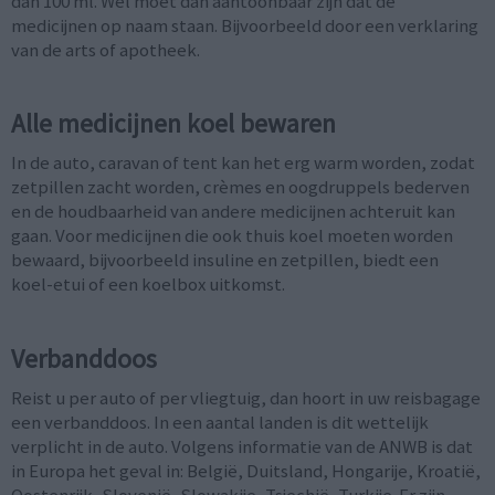
dan 100 ml. Wel moet dan aantoonbaar zijn dat de
medicijnen op naam staan. Bijvoorbeeld door een verklaring
van de arts of apotheek.
Alle medicijnen koel bewaren
In de auto, caravan of tent kan het erg warm worden, zodat
zetpillen zacht worden, crèmes en oogdruppels bederven
en de houdbaarheid van andere medicijnen achteruit kan
gaan. Voor medicijnen die ook thuis koel moeten worden
bewaard, bijvoorbeeld insuline en zetpillen, biedt een
koel-etui of een koelbox uitkomst.
Verbanddoos
Reist u per auto of per vliegtuig, dan hoort in uw reisbagage
een verbanddoos. In een aantal landen is dit wettelijk
verplicht in de auto. Volgens informatie van de ANWB is dat
in Europa het geval in: België, Duitsland, Hongarije, Kroatië,
Oostenrijk, Slovenië, Slowakije, Tsjechië, Turkije. Er zijn