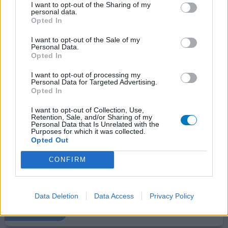
29-10-2025 | Vrouw | 22
I want to opt-out of the Sharing of my
personal data.
bisacodyl
Opted In
Darmproblemen - verstopping
I want to opt-out of the Sale of my
Effectiviteit
Personal Data.
Opted In
Hoeveelheid bijwerkingen
Bijwerkingen
I want to opt-out of processing my
Personal Data for Targeted Advertising.
buikpijn
rillingen
Opted In
Ik heb de Dulcolax Zetpil gebruikt nadat ik meerdere
I want to opt-out of Collection, Use,
Retention, Sale, and/or Sharing of my
dagen last had van verstopping. Mijn buik was
Personal Data that Is Unrelated with the
opgezwollen en deed pijn, dus ik wilde er snel vanaf.
Purposes for which it was collected.
Opted Out
Daarom koos ik voor de zetpil. Normaal heb ik nooit
problemen met mijn stoelgang, dus het gebruik was
CONFIRM
incidenteel. Ik heb de zetpil liggend ingebracht met een
beetje vaseline. Het inbrengen viel erg mee en ging zeer
makke
[lees meer...]
Data Deletion
Data Access
Privacy Policy
geef mening