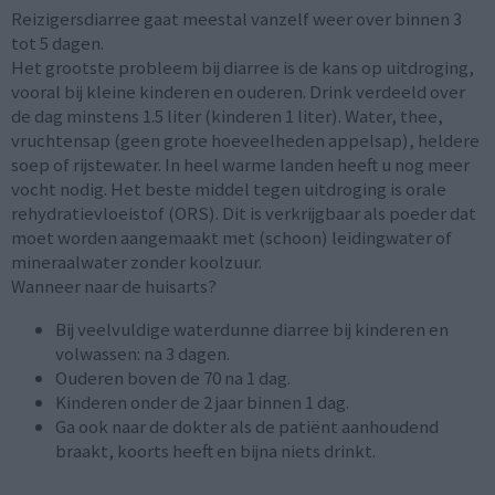
Reizigersdiarree gaat meestal vanzelf weer over binnen 3
tot 5 dagen.
Het grootste probleem bij diarree is de kans op uitdroging,
vooral bij kleine kinderen en ouderen. Drink verdeeld over
de dag minstens 1.5 liter (kinderen 1 liter). Water, thee,
vruchtensap (geen grote hoeveelheden appelsap), heldere
soep of rijstewater. In heel warme landen heeft u nog meer
vocht nodig. Het beste middel tegen uitdroging is orale
rehydratievloeistof (ORS). Dit is verkrijgbaar als poeder dat
moet worden aangemaakt met (schoon) leidingwater of
mineraalwater zonder koolzuur.
Wanneer naar de huisarts?
Bij veelvuldige waterdunne diarree bij kinderen en
volwassen: na 3 dagen.
Ouderen boven de 70 na 1 dag.
Kinderen onder de 2 jaar binnen 1 dag.
Ga ook naar de dokter als de patiënt aanhoudend
braakt, koorts heeft en bijna niets drinkt.