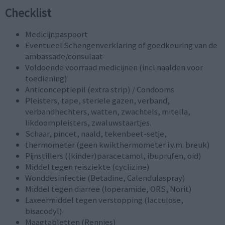
Checklist
Medicijnpaspoort
Eventueel Schengenverklaring of goedkeuring van de
ambassade/consulaat
Voldoende voorraad medicijnen (incl naalden voor
toediening)
Anticonceptiepil (extra strip) / Condooms
Pleisters, tape, steriele gazen, verband,
verbandhechters, watten, zwachtels, mitella,
likdoornpleisters, zwaluwstaartjes.
Schaar, pincet, naald, tekenbeet-setje,
thermometer (geen kwikthermometer i.v.m. breuk)
Pijnstillers ((kinder)paracetamol, ibuprufen, oid)
Middel tegen reisziekte (cyclizine)
Wonddesinfectie (Betadine, Calendulaspray)
Middel tegen diarree (loperamide, ORS, Norit)
Laxeermiddel tegen verstopping (lactulose,
bisacodyl)
Maagtabletten (Rennies)