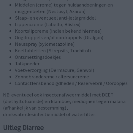
Middelen (creme) tegen huidaandoeningen en
muggenbeten (Nestosyl, Azaron)
Slaap- en eventueel anti-jetlagmiddel
Lippencreme (Labello, Blistex)
Koortslipcreme (indien bekend hiermee)
Oogdruppels en/of oordruppels (Otalgan)
Neusspray (xylometazoline)
Keeltabletten (Strepsils, Trachitol)
Ontsmettingsdoekjes
Talkpoeder
Voetverzorging (Dermacure, Gehwol)
Zonnebrandcreme / aftersuncreme
Contactlensbenodigdheden / Reservebril / Oordopjes
NB: eventueel ook insectenafweermiddel met DEET
(diëthyltoluamide) en klamboe, medicijnen tegen malaria
(afhankelijk van bestemming),
drinkwaterdesinfectiemiddel of waterfilter.
Uitleg Diarree