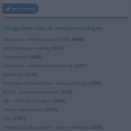
geef mening
Categorieën met de meeste ervaringen
Depressie - antidepressiva SSRI
(6898)
Anticonceptie - overig
(4707)
Cholesterol
(3485)
Depressie - antidepressiva overig
(3307)
Epilepsie
(3120)
Psychose / schizofrenie - antipsychotica
(3059)
ADHD - psychostimulantia
(2735)
Pijn - morfine-achtigen
(2605)
Verslavingsziekten
(2472)
Pijn
(2367)
Diabetes (suikerziekte) - orale middelen
(2206)