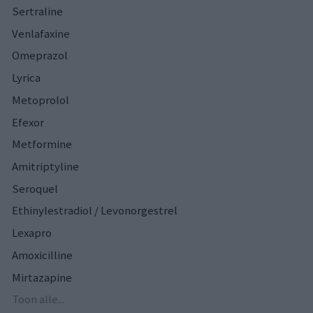
Sertraline
Venlafaxine
Omeprazol
Lyrica
Metoprolol
Efexor
Metformine
Amitriptyline
Seroquel
Ethinylestradiol / Levonorgestrel
Lexapro
Amoxicilline
Mirtazapine
Toon alle...