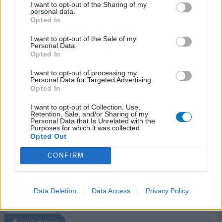
I want to opt-out of the Sharing of my
Iemand zulke klachten...en is een alternatief?
personal data.
Opted In
geef mening
I want to opt-out of the Sale of my
Personal Data.
Opted In
Bisoprolol
I want to opt-out of processing my
Personal Data for Targeted Advertising.
31-03-2026 | Man | 43
Opted In
bisoprolol
Niet in de lijst
I want to opt-out of Collection, Use,
Retention, Sale, and/or Sharing of my
Effectiviteit
Personal Data that Is Unrelated with the
Purposes for which it was collected.
Hoeveelheid bijwerkingen
Opted Out
Wacht op ct scan ivm hoge cholesterol en pijn op de
CONFIRM
borst, eventuele verdenking van tietze. Hebben mensen
wel eens overdosering bv 50mg ingenomen van dit
medicijn en wat waren de gevolgen? Of kunnen diegene
Data Deletion
Data Access
Privacy Policy
dat niet meer na vertellen?
geef mening