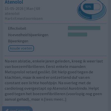
Atenolol
15-05-2026 | Man | 68
atenolol
Hartritmestoornissen
Effectiviteit
Hoeveelheid bijwerkingen
Bijwerkingen
koude voeten
Na een ablatie, enkele jaren geleden, kreeg ik weer last
van boezemfibrilleren. Eerst enkele maanden
Metoprolol retard geslikt. Dit hielp goed tegen de
klachten, maar ik werd er ontzettend duf van en
constant een lichte hoofdpijn. Na overleg met de
cardioloog overgestapt op Atenolol Aurobindo. Helpt
goed tegen het boezemfibrilleren (voorlopig nog geen
aanval gehad), maar n
[lees meer...]
geef mening