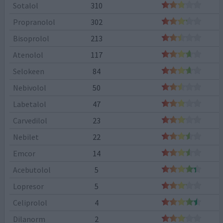
Sotalol
310
Propranolol
302
Bisoprolol
213
Atenolol
117
Selokeen
84
Nebivolol
50
Labetalol
47
Carvedilol
23
Nebilet
22
Emcor
14
Acebutolol
5
Lopresor
5
Celiprolol
4
Dilanorm
2