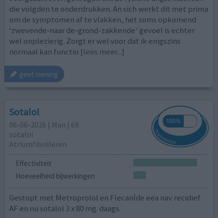
die volgden te onderdrukken. An sich werkt dit met prima
om de symptomen af te vlakken, het soms opkomend
‘zwevende-naar de-grond-zakkende’ gevoel is echter
wel onplezierig. Zorgt er wel voor dat ik enigszins
normaal kan functio
[lees meer...]
geef mening
Sotalol
06-06-2026 | Man | 69
sotalol
Atriumfibrilleren
Effectiviteit
Hoeveelheid bijwerkingen
Gestopt met Metroprolol en FlecanÏde eea nav recidief
AF en nu sotalol 3 x 80 mg. daags.