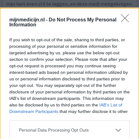
mijn hart even stil te leggen, en deze medi meegekregen.
geef mening
mijnmedicijn.nl -
Do Not Process My Personal
Information
If you wish to opt-out of the sale, sharing to third parties, or
Bisoprolol
processing of your personal or sensitive information for
02-04-2026 | Vrouw | 74
targeted advertising by us, please use the below opt-out
bisoprolol
section to confirm your selection. Please note that after your
Hartritmestoornissen
opt-out request is processed you may continue seeing
interest-based ads based on personal information utilized by
Effectiviteit
us or personal information disclosed to third parties prior to
Hoeveelheid bijwerkingen
your opt-out. You may separately opt-out of the further
Bijwerkingen
disclosure of your personal information by third parties on the
IAB’s list of downstream participants. This information may
algemene malaise
also be disclosed by us to third parties on the
IAB’s List of
Downstream Participants
that may further disclose it to other
Ik slik ze nu 3 weken,en heb een heel eng raar
third parties.
hoofd!Opgeblazen buik,angstig,en last van mijn
geheugen! Voel me niet lekker! Maar ik heb de laagste
Personal Data Processing Opt Outs
mg.1.25 Kun je van zo,n lage mg.zulke klachten krijgen?