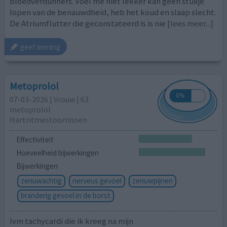
bloedverdunners. Voel me niet lekker kan geen stukje
lopen van de benauwdheid, heb het koud en slaap slecht.
De Atriumflutter die geconstateerd is is nie
[lees meer...]
geef mening
Metoprolol
07-03-2026 | Vrouw | 63
metoprolol
Hartritmestoornissen
Effectiviteit
Hoeveelheid bijwerkingen
Bijwerkingen
zenuwachtig
nerveus gevoel
zenuwpijnen
branderig gevoel in de borst
Ivm tachycardi die ik kreeg na mijn