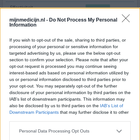
Effectiviteit
Hoeveelheid bijwerkingen
mijnmedicijn.nl -
Do Not Process My Personal
Information
Ik heb door het gebruik van dit middel kunnen stoppen
met drinken en toch lekker kunnen slapen wat vroeger
If you wish to opt-out of the sale, sharing to third parties, or
alleen mogelijk was als ik te veel gedronken had. Ik
processing of your personal or sensitive information for
gebruik ze nu nog altijd preventief, 1 tablet s'avonds en
targeted advertising by us, please use the below opt-out
ik heb gelukkig de volgende dag geen last ervan.
section to confirm your selection. Please note that after your
opt-out request is processed you may continue seeing
geef mening
interest-based ads based on personal information utilized by
us or personal information disclosed to third parties prior to
your opt-out. You may separately opt-out of the further
disclosure of your personal information by third parties on the
Cetirizine Tabletten
IAB’s list of downstream participants. This information may
09-01-2026 | Man | 27
also be disclosed by us to third parties on the
IAB’s List of
cetirizine
Downstream Participants
that may further disclose it to other
Allergie
third parties.
Effectiviteit
Personal Data Processing Opt Outs
Hoeveelheid bijwerkingen