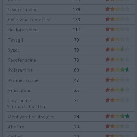
Levocetirizine
179
Cetirizine Tabletten
159
Desloratadine
117
Tavegil
79
Xyzal
79
Fexofenadine
78
Polaramine
60
Promethazine
47
Emesafene
35
Loratadine
31
Stroop/Tabletten
Mebhydroline dragees
24
Allerfre
23
Telfast
22