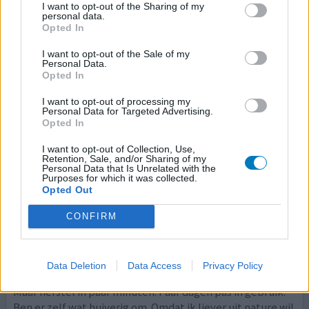
I want to opt-out of the Sharing of my
personal data.
Gebruik dit bij allergische reactie op onbekende stof
Opted In
I want to opt-out of the Sale of my
geef mening
Personal Data.
Opted In
I want to opt-out of processing my
Promethazine
Personal Data for Targeted Advertising.
Opted In
28-12-2025 | Vrouw | 42
promethazine
I want to opt-out of Collection, Use,
Traumatisch hersenletsel
Retention, Sale, and/or Sharing of my
Personal Data that Is Unrelated with the
Purposes for which it was collected.
Effectiviteit
Opted Out
Hoeveelheid bijwerkingen
CONFIRM
Trauma paniek. En in de nacht wakker schieten.. niet goed
slapen. Na lange tijd oververmoeidheid. Deze medicatie
voorgeschreven gekregen. Het helpt en laat me positief
Data Deletion
Data Access
Privacy Policy
slapen. Wel schiet ik na uitwerking smorgens uit bed.
Maar herstel in paar minuten. Paar dagen pas in gebruik.
Ben er zelf wat huiverig om. Omdat ik liever uit nature wil