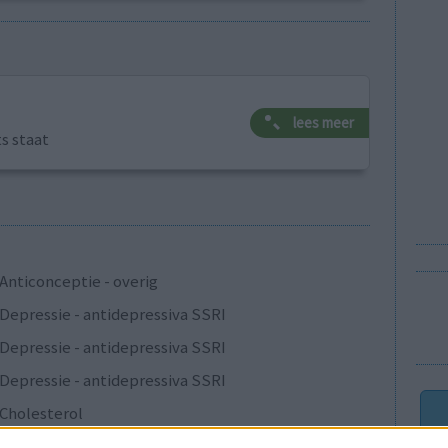
lees meer
ts staat
Anticonceptie - overig
Depressie - antidepressiva SSRI
Depressie - antidepressiva SSRI
Depressie - antidepressiva SSRI
Cholesterol
Verslavingsziekten