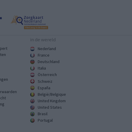
n
in de wereld
pert
Nederland
sten
France
Deutschland
Italia
Österreich
ingen
Schweiz
España
rwaarden
België/Belgique
echt
United Kingdom
ing
United States
Brasil
Portugal