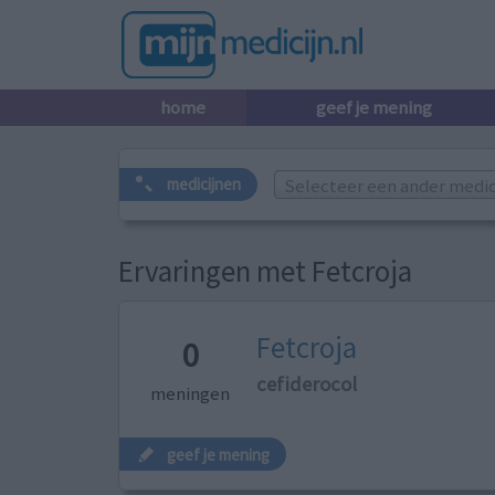
home
geef je mening
Selecteer een ander medicij
medicijnen
Ervaringen met Fetcroja
Fetcroja
0
cefiderocol
meningen
geef je mening