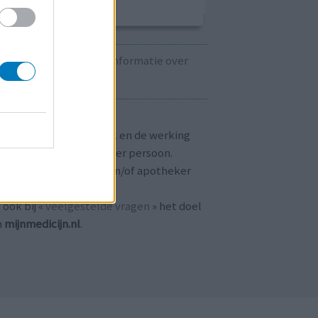
Kijk hier voor informatie over
zwangerschap.
T OP!
aringen zijn persoonlijk en de werking
 medicijnen verschilt per persoon.
dpleeg altijd uw arts en/of apotheker
r passend advies.
 ook bij «
veelgestelde vragen
» het doel
n
mijnmedicijn.nl
.