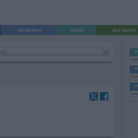
medicijnen
ziekte
dna testen
m
n...
w
n