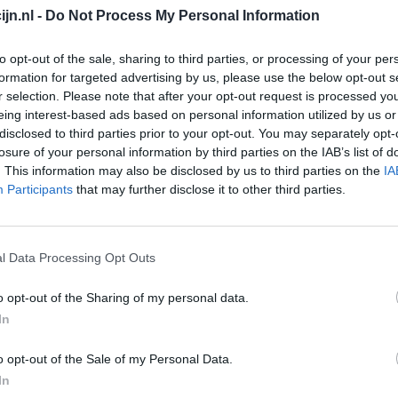
jn.nl -
Do Not Process My Personal Information
Depressie - antidepressiva overig
Pijn - morfine-achtigen
to opt-out of the sale, sharing to third parties, or processing of your per
formation for targeted advertising by us, please use the below opt-out s
Schildklier - hypothyroidie (traagwerkend)
r selection. Please note that after your opt-out request is processed y
Maagzuur - protonpompremmers
eing interest-based ads based on personal information utilized by us or
Go
disclosed to third parties prior to your opt-out. You may separately opt-
Bloeddruk - betablokkers
Wi
losure of your personal information by third parties on the IAB’s list of
med
. This information may also be disclosed by us to third parties on the
IA
Epilepsie
Participants
that may further disclose it to other third parties.
vo
Antibiotica - urineweginfectie
Depressie - antidepressiva overig
l Data Processing Opt Outs
Depressie - antidepressiva TCA
Depressie - antidepressiva overig
o opt-out of the Sharing of my personal data.
Anticonceptie - eenfase
In
Depressie - antidepressiva SSRI
o opt-out of the Sale of my Personal Data.
Psychose / schizofrenie - antipsychotica
In