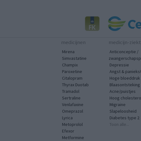
medicijnen
medicijn-ziek
Mirena
Anticonceptie /
Simvastatine
zwangerschapspr
Champix
Depressie
Paroxetine
Angst & panieks
Citalopram
Hoge bloeddruk
Thyrax Duotab
Blaasontsteking
Tramadol
Acne/puistjes
Sertraline
Hoog cholestero
Venlafaxine
Migraine
Omeprazol
Slapeloosheid
Lyrica
Diabetes type 2
Metoprolol
Toon alle...
Efexor
Metformine