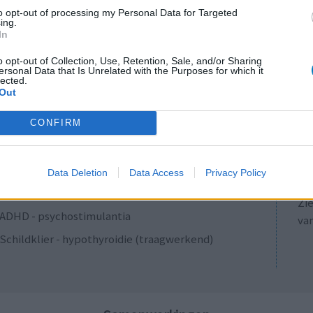
Antibiotica - penicillines breedspectrum
to opt-out of processing my Personal Data for Targeted
ing.
Verslavingsziekten
In
Diabetes (suikerziekte) - orale middelen
o opt-out of Collection, Use, Retention, Sale, and/or Sharing
ersonal Data that Is Unrelated with the Purposes for which it
Anticonceptie - overig
lected.
Out
Depressie - antidepressiva SSRI
LE
ADHD - psychostimulantia
CONFIRM
Erv
Bloeddruk - calciumantagonisten
van
Raa
Antibiotica - penicillines breedspectrum
Data Deletion
Data Access
Privacy Policy
voo
Acne
Zie
ADHD - psychostimulantia
va
Schildklier - hypothyroidie (traagwerkend)