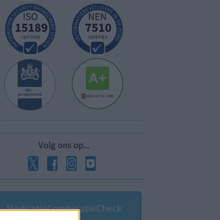
Volg ons op...
MedicatieCombinatieCheck