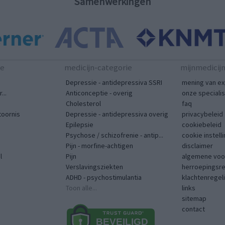
Samenwerkingen
te
medicijn-categorie
mijnmedicij
Depressie - antidepressiva SSRI
mening van ex
...
Anticonceptie - overig
onze speciali
Cholesterol
faq
toornis
Depressie - antidepressiva overig
privacybeleid
Epilepsie
cookiebeleid
Psychose / schizofrenie - antip...
cookie instell
Pijn - morfine-achtigen
disclaimer
l
Pijn
algemene voo
Verslavingsziekten
herroepingsr
ADHD - psychostimulantia
klachtenregel
Toon alle...
links
sitemap
contact