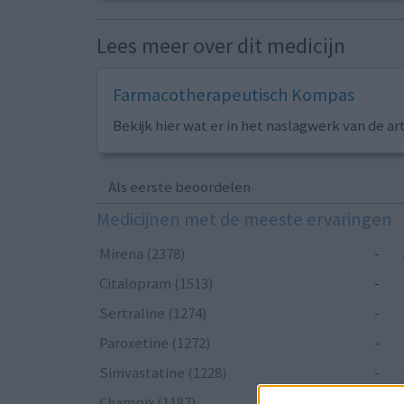
Lees meer over dit medicijn
Farmacotherapeutisch Kompas
Bekijk hier wat er in het naslagwerk van de ar
Als eerste beoordelen
Medicijnen met de meeste ervaringen
Mirena (2378)
-
Citalopram (1513)
-
Sertraline (1274)
-
Paroxetine (1272)
-
Simvastatine (1228)
-
Champix (1187)
-