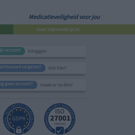
Medicatieveiligheid voor jou
over mijnmedicijn.nl
ijn account
inloggen
achtwoord vergeten?
klik hier!
og geen account?
maak er nu één!