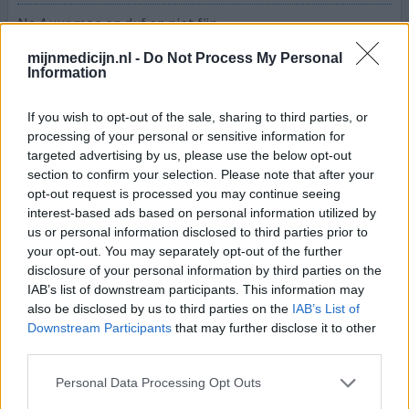
Na 4 uur moe en duf en niet fijn
mijnmedicijn.nl -
Do Not Process My Personal
0 reacties
geef mening
Information
If you wish to opt-out of the sale, sharing to third parties, or
Concerta
processing of your personal or sensitive information for
targeted advertising by us, please use the below opt-out
07-10-2025 | Man | 40
section to confirm your selection. Please note that after your
methylfenidaat (27mg)
opt-out request is processed you may continue seeing
ADHD
interest-based ads based on personal information utilized by
Effectiviteit
us or personal information disclosed to third parties prior to
your opt-out. You may separately opt-out of the further
Hoeveelheid bijwerkingen
disclosure of your personal information by third parties on the
Bijwerkingen
IAB’s list of downstream participants. This information may
gebrek aan energie
moeite met slapen
traagheid
also be disclosed by us to third parties on the
IAB’s List of
Downstream Participants
that may further disclose it to other
concentratieproblemen
vermoeidheid
droge ogen
third parties.
Lang verhaal kort: Man, 40, ADHD-I (ADD) vastgesteld op
Personal Data Processing Opt Outs
40-jarige leeftijd. Eerst een maand Ritalin (off-brand),