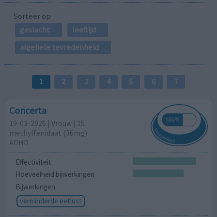
Sorteer op
geslacht
leeftijd
algehele tevredenheid
1
2
3
4
5
6
7
Concerta
19-03-2026 | Vrouw | 15
methylfenidaat (36mg)
ADHD
Effectiviteit
Hoeveelheid bijwerkingen
Bijwerkingen
verminderde eetlust