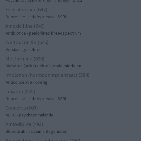
Psychose / schizofrenie - antipsychotica
Escitalopram (647)
Depressie - antidepressiva SSRI
Amoxicilline (646)
Antibiotica - penicillines breedspectrum
Wellbutrin XR (646)
Verslavingsziekten
Metformine (620)
Diabetes (suikerziekte) - orale middelen
Implanon (hormoonimplantaat) (584)
Anticonceptie - overig
Lexapro (509)
Depressie - antidepressiva SSRI
Concerta (503)
ADHD - psychostimulantia
Amlodipine (493)
Bloeddruk - calciumantagonisten
Amoxicilline / Clavulaanzuur (486)