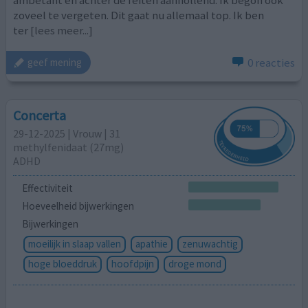
ambetant en achter de feiten aanhollend. Ik begon ook
zoveel te vergeten. Dit gaat nu allemaal top. Ik ben
ter
[lees meer...]
0 reacties
geef mening
Concerta
29-12-2025 | Vrouw | 31
methylfenidaat (27mg)
ADHD
Effectiviteit
Hoeveelheid bijwerkingen
Bijwerkingen
moeilijk in slaap vallen
apathie
zenuwachtig
hoge bloeddruk
hoofdpijn
droge mond