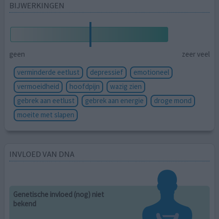
BIJWERKINGEN
geen
zeer veel
verminderde eetlust
depressief
emotioneel
vermoeidheid
hoofdpijn
wazig zien
gebrek aan eetlust
gebrek aan energie
droge mond
moeite met slapen
INVLOED VAN DNA
Genetische invloed (nog) niet
bekend