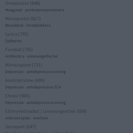
Omeprazol (848)
Maagzuur - protonpompremmers
Metoprolol (817)
Bloeddruk - betablokkers
Lyrica (795)
Epilepsie
Furabid (735)
Antibiotica - urineweginfectie
Mirtazapine (731)
Depressie - antidepressiva overig
Amitriptyline (699)
Depressie - antidepressiva TCA
Efexor (665)
Depressie - antidepressiva overig
Ethinylestradiol / Levonorgestrel (656)
Anticonceptie - eenfase
Seroquel (647)