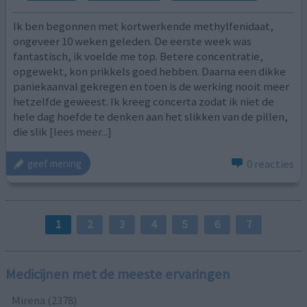
Ik ben begonnen met kortwerkende methylfenidaat,
ongeveer 10 weken geleden. De eerste week was
fantastisch, ik voelde me top. Betere concentratie,
opgewekt, kon prikkels goed hebben. Daarna een dikke
paniekaanval gekregen en toen is de werking nooit meer
hetzelfde geweest. Ik kreeg concerta zodat ik niet de
hele dag hoefde te denken aan het slikken van de pillen,
die slik
[lees meer...]
0 reacties
geef mening
1
2
3
4
5
6
7
Medicijnen met de meeste ervaringen
Mirena (2378)