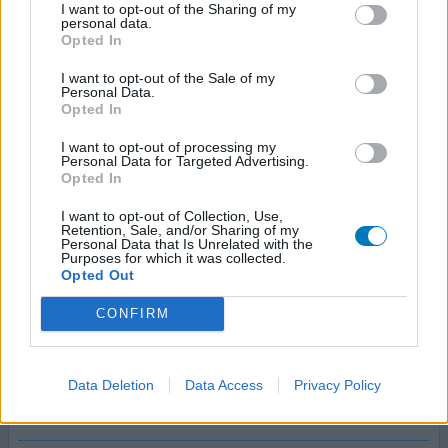
toen snel over naar concerta (Xiromed 36), nu 27. Ik neem
I want to opt-out of the Sharing of my
personal data.
het 1 keer in de week om 7 uur 's morgens op de dag dat
Opted In
ik naar kantoor ga. De bijwerkingen treden allen op aan
het einde van de dag als het is uitgewerkt, rond 16.00 uur,
I want to opt-out of the Sale of my
Personal Data.
met uitzondering van de prikk
[lees meer...]
Opted In
0 reacties
geef mening
I want to opt-out of processing my
Personal Data for Targeted Advertising.
Opted In
I want to opt-out of Collection, Use,
Concerta
Retention, Sale, and/or Sharing of my
Personal Data that Is Unrelated with the
09-08-2025 | Vrouw | 37
Purposes for which it was collected.
methylfenidaat (36mg)
Opted Out
ADHD
CONFIRM
Effectiviteit
Hoeveelheid bijwerkingen
Bijwerkingen
Data Deletion
Data Access
Privacy Policy
depressief
emotioneel
slechte slaap
hoofdpijn