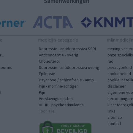
Samenwerkingen
te
medicijn-categorie
mijnmedicij
Depressie - antidepressiva SSRI
mening van ex
...
Anticonceptie - overig
onze speciali
Cholesterol
faq
toornis
Depressie - antidepressiva overig
privacybeleid
Epilepsie
cookiebeleid
Psychose / schizofrenie - antip...
cookie instell
Pijn - morfine-achtigen
disclaimer
l
Pijn
algemene voo
Verslavingsziekten
herroepingsr
ADHD - psychostimulantia
klachtenregel
Toon alle...
links
sitemap
contact