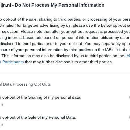
jn.nl -
Do Not Process My Personal Information
Depressie - antidepressiva overig
Pijn - morfine-achtigen
to opt-out of the sale, sharing to third parties, or processing of your per
formation for targeted advertising by us, please use the below opt-out s
Schildklier - hypothyroidie (traagwerkend)
r selection. Please note that after your opt-out request is processed y
Maagzuur - protonpompremmers
eing interest-based ads based on personal information utilized by us or
Go
disclosed to third parties prior to your opt-out. You may separately opt-
Bloeddruk - betablokkers
Wi
losure of your personal information by third parties on the IAB’s list of
med
. This information may also be disclosed by us to third parties on the
IA
Epilepsie
Participants
that may further disclose it to other third parties.
vo
Antibiotica - urineweginfectie
Depressie - antidepressiva overig
l Data Processing Opt Outs
Depressie - antidepressiva TCA
Depressie - antidepressiva overig
o opt-out of the Sharing of my personal data.
Anticonceptie - eenfase
In
Depressie - antidepressiva SSRI
o opt-out of the Sale of my Personal Data.
Psychose / schizofrenie - antipsychotica
In