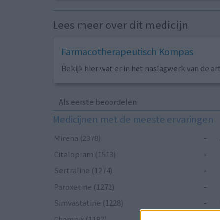
Lees meer over dit medicijn
Farmacotherapeutisch Kompas
Bekijk hier wat er in het naslagwerk van de ar
Als eerste beoordelen
Medicijnen met de meeste ervaringen
Mirena (2378)
-
Citalopram (1513)
-
Sertraline (1274)
-
Paroxetine (1272)
-
Simvastatine (1228)
-
Champix (1187)
-