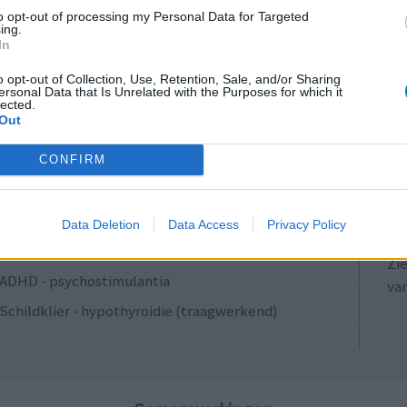
Antibiotica - penicillines breedspectrum
to opt-out of processing my Personal Data for Targeted
ing.
Verslavingsziekten
In
Diabetes (suikerziekte) - orale middelen
o opt-out of Collection, Use, Retention, Sale, and/or Sharing
ersonal Data that Is Unrelated with the Purposes for which it
Anticonceptie - overig
lected.
Out
Depressie - antidepressiva SSRI
LE
ADHD - psychostimulantia
CONFIRM
Erv
Bloeddruk - calciumantagonisten
van
Raa
Antibiotica - penicillines breedspectrum
Data Deletion
Data Access
Privacy Policy
voo
Acne
Zie
ADHD - psychostimulantia
va
Schildklier - hypothyroidie (traagwerkend)