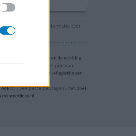
Kijk hier voor informatie over
zwangerschap.
T OP!
aringen zijn persoonlijk en de werking
 medicijnen verschilt per persoon.
dpleeg altijd uw arts en/of apotheker
r passend advies.
 ook bij «
veelgestelde vragen
» het doel
n
mijnmedicijn.nl
.