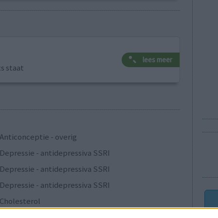
lees meer
ts staat
Anticonceptie - overig
Depressie - antidepressiva SSRI
Depressie - antidepressiva SSRI
Depressie - antidepressiva SSRI
Cholesterol
Verslavingsziekten