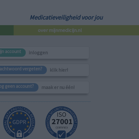
Medicatieveiligheid voor jou
over mijnmedicijn.nl
ijn account
inloggen
achtwoord vergeten?
klik hier!
og geen account?
maak er nu één!