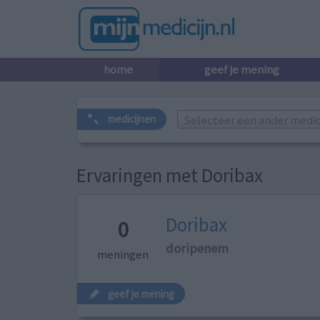
home
geef je mening
Selecteer een ander medicij
medicijnen
Ervaringen met Doribax
Doribax
0
doripenem
meningen
geef je mening