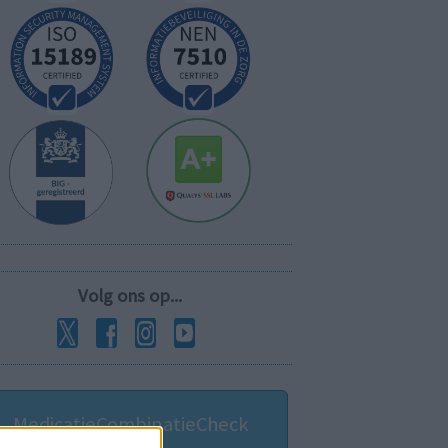
Volg ons op...
MedicatieCombinatieCheck