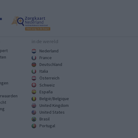
n
in de wereld
pert
Nederland
sten
France
Deutschland
Italia
Österreich
ingen
Schweiz
España
rwaarden
België/Belgique
echt
United Kingdom
ing
United States
Brasil
Portugal