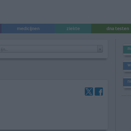
medicijnen
ziekte
dna testen
m
n...
w
n