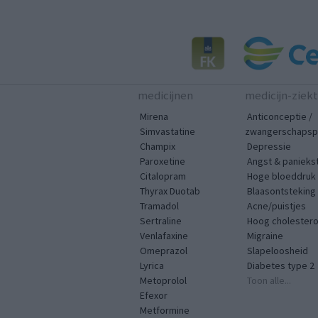
medicijnen
medicijn-ziek
Mirena
Anticonceptie /
Simvastatine
zwangerschapspr
Champix
Depressie
Paroxetine
Angst & panieks
Citalopram
Hoge bloeddruk
Thyrax Duotab
Blaasontsteking
Tramadol
Acne/puistjes
Sertraline
Hoog cholestero
Venlafaxine
Migraine
Omeprazol
Slapeloosheid
Lyrica
Diabetes type 2
Metoprolol
Toon alle...
Efexor
Metformine