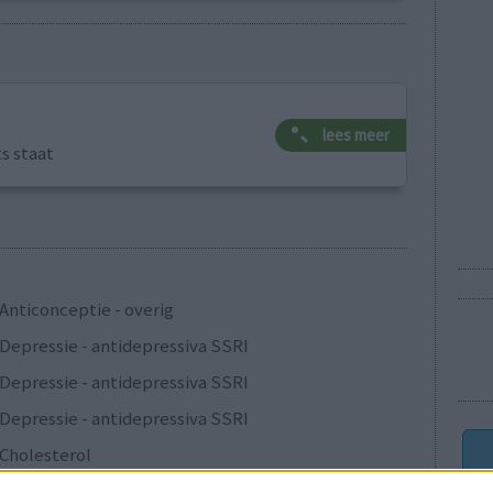
lees meer
ts staat
Anticonceptie - overig
Depressie - antidepressiva SSRI
Depressie - antidepressiva SSRI
Depressie - antidepressiva SSRI
Cholesterol
Verslavingsziekten