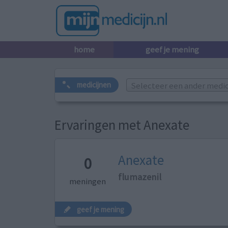
home
geef je mening
Selecteer een ander medicij
medicijnen
Ervaringen met Anexate
Anexate
0
flumazenil
meningen
geef je mening