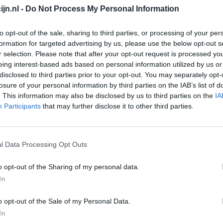
jn.nl -
Do Not Process My Personal Information
Depressie - antidepressiva overig
Pijn - morfine-achtigen
to opt-out of the sale, sharing to third parties, or processing of your per
formation for targeted advertising by us, please use the below opt-out s
Schildklier - hypothyroidie (traagwerkend)
r selection. Please note that after your opt-out request is processed y
Maagzuur - protonpompremmers
eing interest-based ads based on personal information utilized by us or
Go
disclosed to third parties prior to your opt-out. You may separately opt-
Bloeddruk - betablokkers
Wi
losure of your personal information by third parties on the IAB’s list of
med
. This information may also be disclosed by us to third parties on the
IA
Epilepsie
Participants
that may further disclose it to other third parties.
vo
Antibiotica - urineweginfectie
Depressie - antidepressiva overig
l Data Processing Opt Outs
Depressie - antidepressiva TCA
Depressie - antidepressiva overig
o opt-out of the Sharing of my personal data.
Anticonceptie - eenfase
In
Depressie - antidepressiva SSRI
o opt-out of the Sale of my Personal Data.
Psychose / schizofrenie - antipsychotica
In