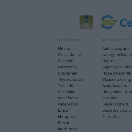
medicijnen
medicijn-ziek
Mirena
Anticonceptie /
Simvastatine
zwangerschapspr
Champix
Depressie
Paroxetine
Angst & panieks
Citalopram
Hoge bloeddruk
Thyrax Duotab
Blaasontsteking
Tramadol
Acne/puistjes
Sertraline
Hoog cholestero
Venlafaxine
Migraine
Omeprazol
Slapeloosheid
Lyrica
Diabetes type 2
Metoprolol
Toon alle...
Efexor
Metformine