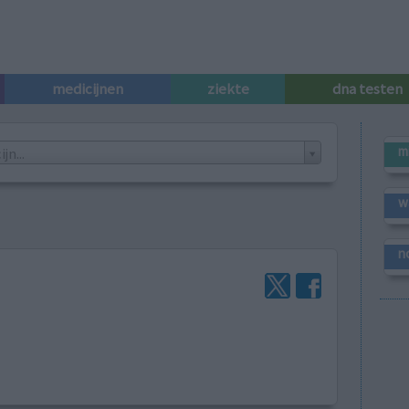
medicijnen
ziekte
dna testen
m
n...
w
n