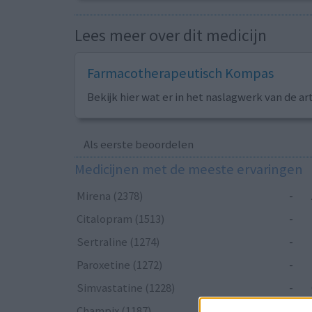
Lees meer over dit medicijn
Farmacotherapeutisch Kompas
Bekijk hier wat er in het naslagwerk van de ar
Als eerste beoordelen
Medicijnen met de meeste ervaringen
Mirena (2378)
-
Citalopram (1513)
-
Sertraline (1274)
-
Paroxetine (1272)
-
Simvastatine (1228)
-
Champix (1187)
-