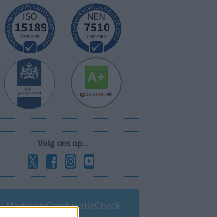
Volg ons op...
MedicatieCombinatieCheck