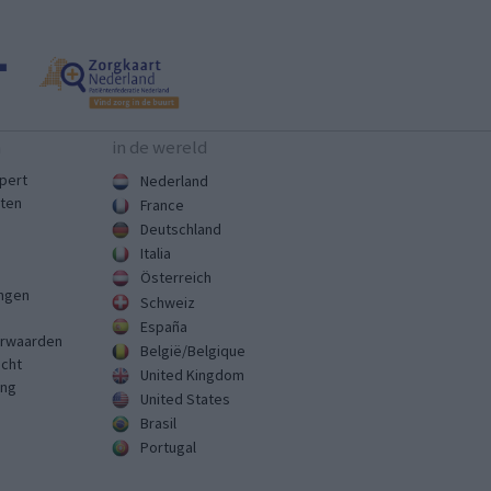
n
in de wereld
pert
Nederland
sten
France
Deutschland
Italia
Österreich
ingen
Schweiz
España
rwaarden
België/Belgique
echt
United Kingdom
ing
United States
Brasil
Portugal