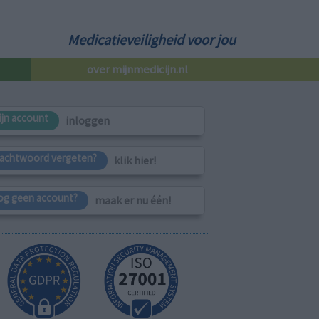
Medicatieveiligheid voor jou
over mijnmedicijn.nl
ijn account
inloggen
achtwoord vergeten?
klik hier!
og geen account?
maak er nu één!