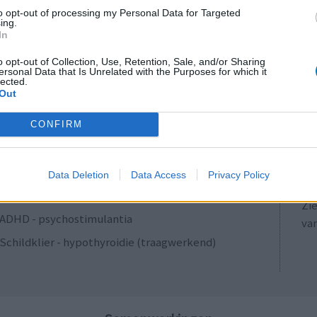
Antibiotica - penicillines breedspectrum
to opt-out of processing my Personal Data for Targeted
ing.
Verslavingsziekten
In
Diabetes (suikerziekte) - orale middelen
o opt-out of Collection, Use, Retention, Sale, and/or Sharing
ersonal Data that Is Unrelated with the Purposes for which it
Anticonceptie - overig
lected.
Out
Depressie - antidepressiva SSRI
LE
ADHD - psychostimulantia
CONFIRM
Erv
Bloeddruk - calciumantagonisten
van
Raa
Antibiotica - penicillines breedspectrum
Data Deletion
Data Access
Privacy Policy
voo
Acne
Zie
ADHD - psychostimulantia
va
Schildklier - hypothyroidie (traagwerkend)