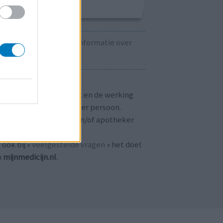
Kijk hier voor informatie over
zwangerschap.
T OP!
aringen zijn persoonlijk en de werking
 medicijnen verschilt per persoon.
dpleeg altijd uw arts en/of apotheker
r passend advies.
 ook bij «
veelgestelde vragen
» het doel
n
mijnmedicijn.nl
.