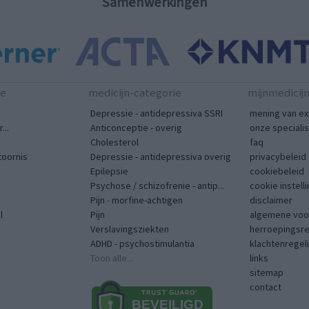
Samenwerkingen
te
medicijn-categorie
mijnmedicij
Depressie - antidepressiva SSRI
mening van ex
...
Anticonceptie - overig
onze speciali
Cholesterol
faq
toornis
Depressie - antidepressiva overig
privacybeleid
Epilepsie
cookiebeleid
Psychose / schizofrenie - antip...
cookie instell
Pijn - morfine-achtigen
disclaimer
l
Pijn
algemene voo
Verslavingsziekten
herroepingsr
ADHD - psychostimulantia
klachtenregel
Toon alle...
links
sitemap
contact