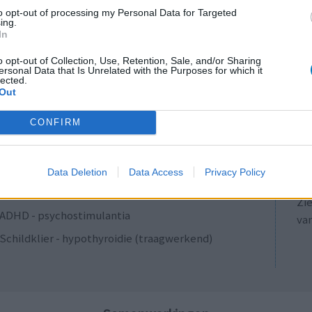
Antibiotica - penicillines breedspectrum
to opt-out of processing my Personal Data for Targeted
ing.
Verslavingsziekten
In
Diabetes (suikerziekte) - orale middelen
o opt-out of Collection, Use, Retention, Sale, and/or Sharing
ersonal Data that Is Unrelated with the Purposes for which it
Anticonceptie - overig
lected.
Out
Depressie - antidepressiva SSRI
LE
ADHD - psychostimulantia
CONFIRM
Erv
Bloeddruk - calciumantagonisten
van
Raa
Antibiotica - penicillines breedspectrum
Data Deletion
Data Access
Privacy Policy
voo
Acne
Zie
ADHD - psychostimulantia
va
Schildklier - hypothyroidie (traagwerkend)