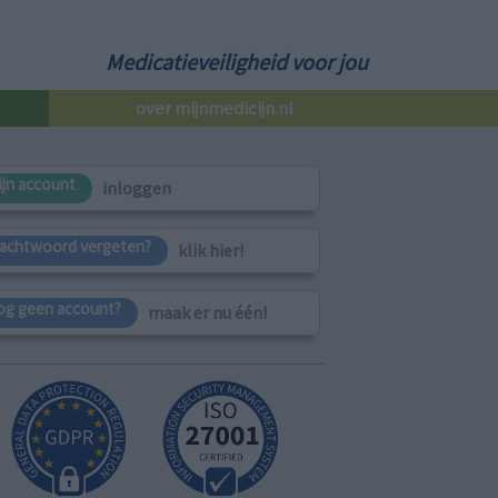
Medicatieveiligheid voor jou
over mijnmedicijn.nl
ijn account
inloggen
achtwoord vergeten?
klik hier!
og geen account?
maak er nu één!