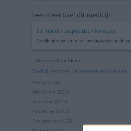
Lees meer over dit medicijn
Farmacotherapeutisch Kompas
Bekijk hier wat er in het naslagwerk van de ar
Als eerste beoordelen
Medicijnen met de meeste ervaringen
Mirena (2378)
-
Citalopram (1513)
-
Sertraline (1274)
-
Paroxetine (1272)
-
Simvastatine (1228)
-
Champix (1187)
-