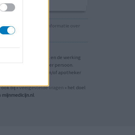
Kijk hier voor informatie over
zwangerschap.
T OP!
aringen zijn persoonlijk en de werking
 medicijnen verschilt per persoon.
dpleeg altijd uw arts en/of apotheker
r passend advies.
 ook bij «
veelgestelde vragen
» het doel
n
mijnmedicijn.nl
.