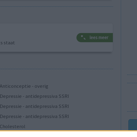
lees meer
ts staat
Anticonceptie - overig
Depressie - antidepressiva SSRI
Depressie - antidepressiva SSRI
Depressie - antidepressiva SSRI
Cholesterol
Verslavingsziekten