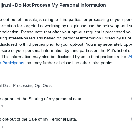
jn.nl -
Do Not Process My Personal Information
Depressie - antidepressiva overig
Pijn - morfine-achtigen
to opt-out of the sale, sharing to third parties, or processing of your per
formation for targeted advertising by us, please use the below opt-out s
Schildklier - hypothyroidie (traagwerkend)
r selection. Please note that after your opt-out request is processed y
Maagzuur - protonpompremmers
eing interest-based ads based on personal information utilized by us or
Go
disclosed to third parties prior to your opt-out. You may separately opt-
Bloeddruk - betablokkers
Wi
losure of your personal information by third parties on the IAB’s list of
med
. This information may also be disclosed by us to third parties on the
IA
Epilepsie
Participants
that may further disclose it to other third parties.
vo
Antibiotica - urineweginfectie
Depressie - antidepressiva overig
l Data Processing Opt Outs
Depressie - antidepressiva TCA
Depressie - antidepressiva overig
o opt-out of the Sharing of my personal data.
Anticonceptie - eenfase
In
Psychose / schizofrenie - antipsychotica
o opt-out of the Sale of my Personal Data.
Depressie - antidepressiva SSRI
In