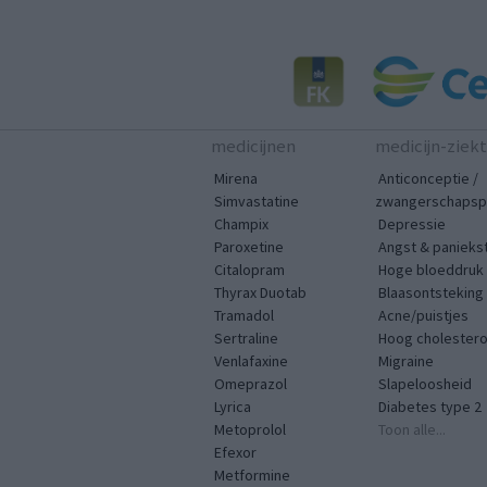
medicijnen
medicijn-ziek
Mirena
Anticonceptie /
Simvastatine
zwangerschapspr
Champix
Depressie
Paroxetine
Angst & panieks
Citalopram
Hoge bloeddruk
Thyrax Duotab
Blaasontsteking
Tramadol
Acne/puistjes
Sertraline
Hoog cholestero
Venlafaxine
Migraine
Omeprazol
Slapeloosheid
Lyrica
Diabetes type 2
Metoprolol
Toon alle...
Efexor
Metformine