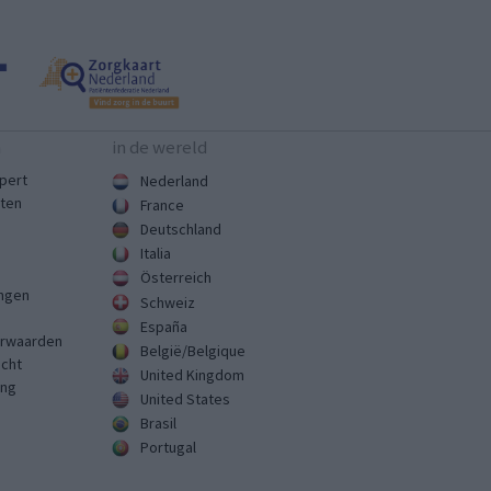
n
in de wereld
pert
Nederland
sten
France
Deutschland
Italia
Österreich
ingen
Schweiz
España
rwaarden
België/Belgique
echt
United Kingdom
ing
United States
Brasil
Portugal