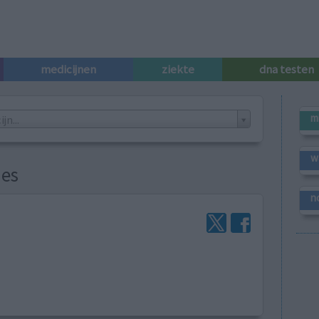
medicijnen
ziekte
dna testen
m
n...
w
ies
n