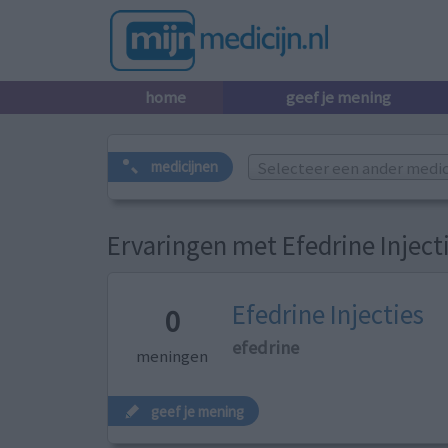
home
geef je mening
Selecteer een ander medicij
medicijnen
Ervaringen met Efedrine Inject
Efedrine Injecties
0
efedrine
meningen
geef je mening