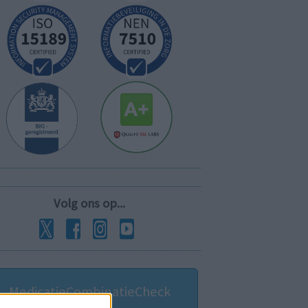
Volg ons op...
MedicatieCombinatieCheck