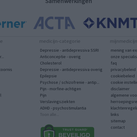
Samenwerkingen
te
medicijn-categorie
mijnmedicij
Depressie - antidepressiva SSRI
mening van ex
...
Anticonceptie - overig
onze speciali
Cholesterol
faq
toornis
Depressie - antidepressiva overig
privacybeleid
Epilepsie
cookiebeleid
Psychose / schizofrenie - antip...
cookie instell
Pijn - morfine-achtigen
disclaimer
l
Pijn
algemene voo
Verslavingsziekten
herroepingsr
ADHD - psychostimulantia
klachtenregel
Toon alle...
links
sitemap
contact