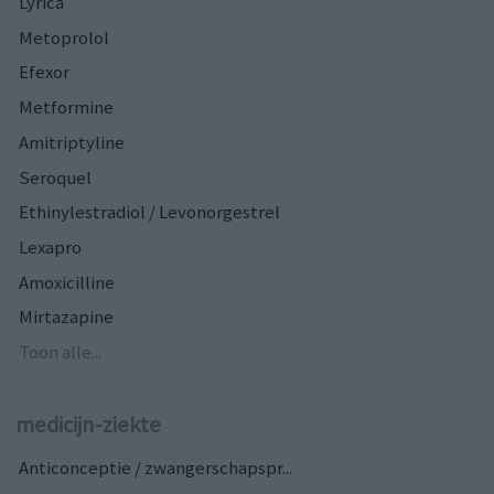
Lyrica
Metoprolol
Efexor
Metformine
Amitriptyline
Seroquel
Ethinylestradiol / Levonorgestrel
Lexapro
Amoxicilline
Mirtazapine
Toon alle...
medicijn-ziekte
Anticonceptie / zwangerschapspr...