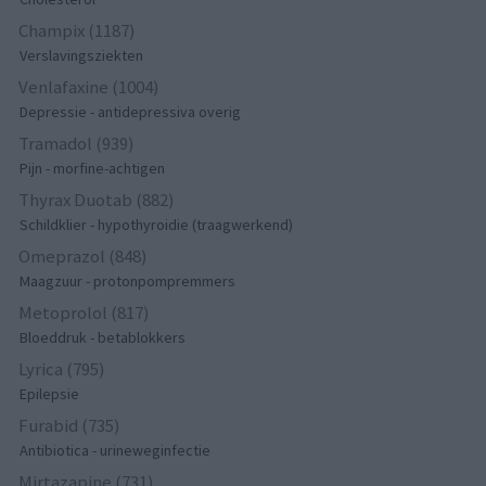
Champix (1187)
Verslavingsziekten
Venlafaxine (1004)
Depressie - antidepressiva overig
Tramadol (939)
Pijn - morfine-achtigen
Thyrax Duotab (882)
Schildklier - hypothyroidie (traagwerkend)
Omeprazol (848)
Maagzuur - protonpompremmers
Metoprolol (817)
Bloeddruk - betablokkers
Lyrica (795)
Epilepsie
Furabid (735)
Antibiotica - urineweginfectie
Mirtazapine (731)