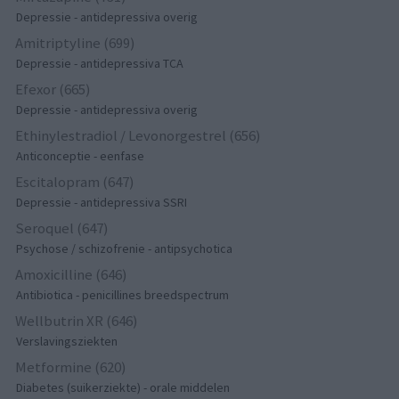
Depressie - antidepressiva overig
Amitriptyline (699)
Depressie - antidepressiva TCA
Efexor (665)
Depressie - antidepressiva overig
Ethinylestradiol / Levonorgestrel (656)
Anticonceptie - eenfase
Escitalopram (647)
Depressie - antidepressiva SSRI
Seroquel (647)
Psychose / schizofrenie - antipsychotica
Amoxicilline (646)
Antibiotica - penicillines breedspectrum
Wellbutrin XR (646)
Verslavingsziekten
Metformine (620)
Diabetes (suikerziekte) - orale middelen