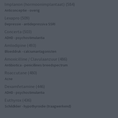
Implanon (hormoonimplantaat) (584)
Anticonceptie - overig
Lexapro (509)
Depressie - antidepressiva SSRI
Concerta (503)
ADHD - psychostimulantia
Amlodipine (493)
Bloeddruk - calciumantagonisten
Amoxicilline / Clavulaanzuur (486)
Antibiotica - penicillines breedspectrum
Roaccutane (480)
Acne
Dexamfetamine (446)
ADHD - psychostimulantia
Euthyrox (436)
Schildklier - hypothyroidie (traagwerkend)