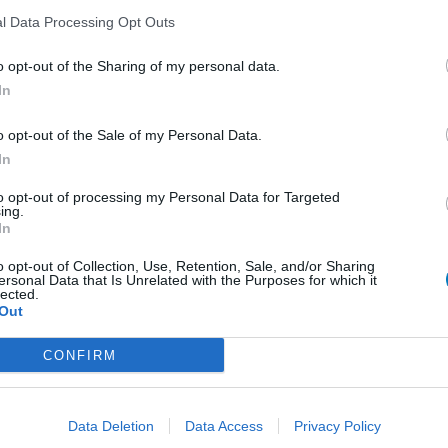
Pijn - morfine-achtigen
l Data Processing Opt Outs
Schildklier - hypothyroidie (traagwerkend)
o opt-out of the Sharing of my personal data.
Maagzuur - protonpompremmers
In
Bloeddruk - betablokkers
Epilepsie
o opt-out of the Sale of my Personal Data.
In
LE
Antibiotica - urineweginfectie
Erv
to opt-out of processing my Personal Data for Targeted
Depressie - antidepressiva overig
ing.
van
In
Depressie - antidepressiva TCA
Raa
voo
Depressie - antidepressiva overig
o opt-out of Collection, Use, Retention, Sale, and/or Sharing
ersonal Data that Is Unrelated with the Purposes for which it
Zie
lected.
Anticonceptie - eenfase
Out
va
Psychose / schizofrenie - antipsychotica
CONFIRM
Depressie - antidepressiva SSRI
Antibiotica - penicillines breedspectrum
Data Deletion
Data Access
Privacy Policy
Verslavingsziekten