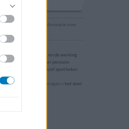
Kijk hier voor informatie over
zwangerschap.
T OP!
aringen zijn persoonlijk en de werking
 medicijnen verschilt per persoon.
dpleeg altijd uw arts en/of apotheker
r passend advies.
 ook bij «
veelgestelde vragen
» het doel
n
mijnmedicijn.nl
.