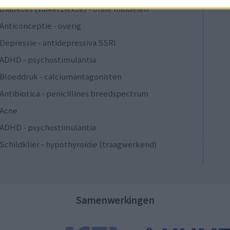
Diabetes (suikerziekte) - orale middelen
Anticonceptie - overig
Depressie - antidepressiva SSRI
ADHD - psychostimulantia
Bloeddruk - calciumantagonisten
Antibiotica - penicillines breedspectrum
Acne
ADHD - psychostimulantia
Schildklier - hypothyroidie (traagwerkend)
Samenwerkingen