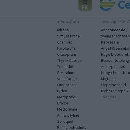
medicijnen
medicijn-ziek
Mirena
Anticonceptie /
Simvastatine
zwangerschapspr
Champix
Depressie
Paroxetine
Angst & panieks
Citalopram
Hoge bloeddruk
Thyrax Duotab
Blaasontsteking
Tramadol
Acne/puistjes
Sertraline
Hoog cholestero
Venlafaxine
Migraine
Omeprazol
Slapeloosheid
Lyrica
Diabetes type 2
Metoprolol
Toon alle...
Efexor
Metformine
Amitriptyline
Seroquel
Ethinylestradiol /