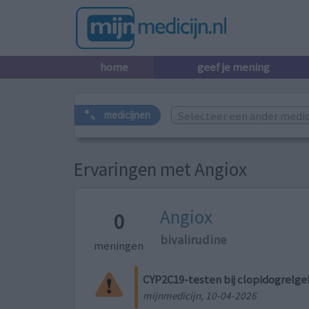
home
geef je mening
Selecteer een ander medicij
medicijnen
Ervaringen met Angiox
Angiox
0
bivalirudine
meningen
CYP2C19-testen bij clopidogrelge
mijnmedicijn, 10-04-2026