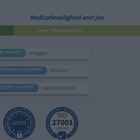
Medicatieveiligheid voor jou
over mijnmedicijn.nl
ijn account
inloggen
achtwoord vergeten?
klik hier!
og geen account?
maak er nu één!