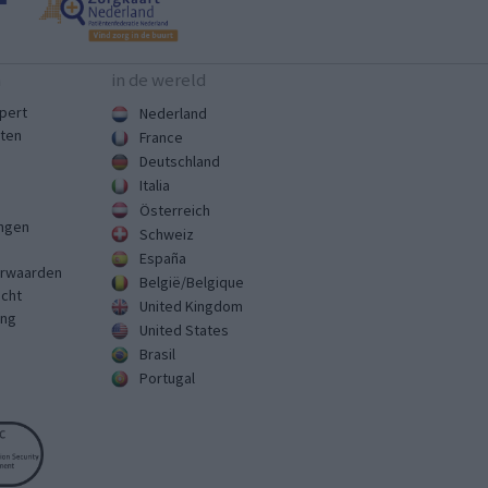
n
in de wereld
pert
Nederland
sten
France
Deutschland
Italia
Österreich
ingen
Schweiz
España
rwaarden
België/Belgique
echt
United Kingdom
ing
United States
Brasil
Portugal