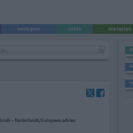
medicijnen
ziekte
dna testen
m
n...
w
n
bruik – Nederlands/Europees advies