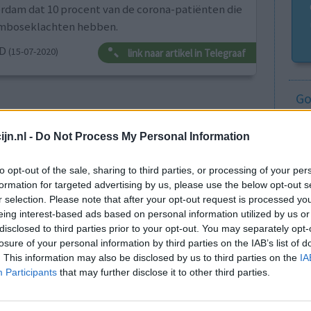
dam dat 10 procent van de corona-patiënten die
romboseklachten hebben.
ND
(15-07-2020)
link naar artikel in Telegraaf
Go
Wi
med
jn.nl -
Do Not Process My Personal Information
vo
Anticonceptie - overig
to opt-out of the sale, sharing to third parties, or processing of your per
Depressie - antidepressiva SSRI
formation for targeted advertising by us, please use the below opt-out s
Depressie - antidepressiva SSRI
r selection. Please note that after your opt-out request is processed y
eing interest-based ads based on personal information utilized by us or
Depressie - antidepressiva SSRI
disclosed to third parties prior to your opt-out. You may separately opt-
Cholesterol
losure of your personal information by third parties on the IAB’s list of
. This information may also be disclosed by us to third parties on the
IA
Verslavingsziekten
Participants
that may further disclose it to other third parties.
Depressie - antidepressiva overig