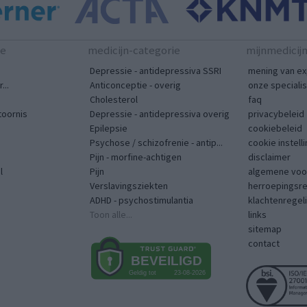
te
medicijn-categorie
mijnmedicij
Depressie - antidepressiva SSRI
mening van ex
...
Anticonceptie - overig
onze speciali
Cholesterol
faq
toornis
Depressie - antidepressiva overig
privacybeleid
Epilepsie
cookiebeleid
Psychose / schizofrenie - antip...
cookie instell
Pijn - morfine-achtigen
disclaimer
l
Pijn
algemene voo
Verslavingsziekten
herroepingsr
ADHD - psychostimulantia
klachtenregel
Toon alle...
links
sitemap
contact