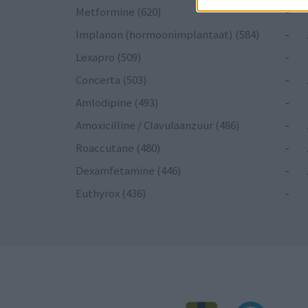
Metformine (620)
-
Implanon (hormoonimplantaat) (584)
-
Lexapro (509)
-
Concerta (503)
-
Amlodipine (493)
-
Amoxicilline / Clavulaanzuur (486)
-
Roaccutane (480)
-
Dexamfetamine (446)
-
Euthyrox (436)
-