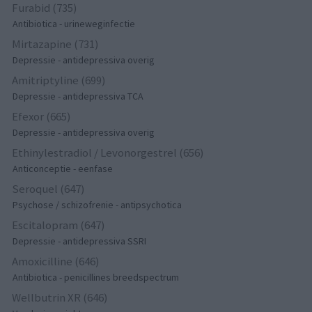
Furabid (735)
Antibiotica - urineweginfectie
Mirtazapine (731)
Depressie - antidepressiva overig
Amitriptyline (699)
Depressie - antidepressiva TCA
Efexor (665)
Depressie - antidepressiva overig
Ethinylestradiol / Levonorgestrel (656)
Anticonceptie - eenfase
Seroquel (647)
Psychose / schizofrenie - antipsychotica
Escitalopram (647)
Depressie - antidepressiva SSRI
Amoxicilline (646)
Antibiotica - penicillines breedspectrum
Wellbutrin XR (646)