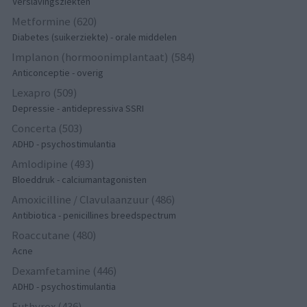
Verslavingsziekten
Metformine (620)
Diabetes (suikerziekte) - orale middelen
Implanon (hormoonimplantaat) (584)
Anticonceptie - overig
Lexapro (509)
Depressie - antidepressiva SSRI
Concerta (503)
ADHD - psychostimulantia
Amlodipine (493)
Bloeddruk - calciumantagonisten
Amoxicilline / Clavulaanzuur (486)
Antibiotica - penicillines breedspectrum
Roaccutane (480)
Acne
Dexamfetamine (446)
ADHD - psychostimulantia
Euthyrox (436)