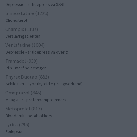
Depressie - antidepressiva SSRI
Simvastatine (1228)
Cholesterol
Champix (1187)
Verslavingsziekten
Venlafaxine (1004)
Depressie - antidepressiva overig
Tramadol (939)
Pijn - morfine-achtigen
Thyrax Duotab (882)
Schildklier - hypothyroidie (traagwerkend)
Omeprazol (848)
Maagzuur - protonpompremmers
Metoprolol (817)
Bloeddruk - betablokkers
Lyrica (795)
Epilepsie