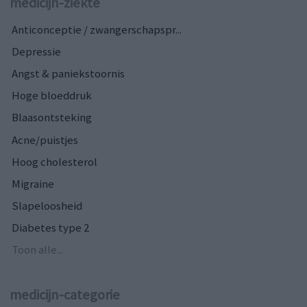
medicijn-ziekte
Anticonceptie / zwangerschapspr...
Depressie
Angst & paniekstoornis
Hoge bloeddruk
Blaasontsteking
Acne/puistjes
Hoog cholesterol
Migraine
Slapeloosheid
Diabetes type 2
Toon alle...
medicijn-categorie