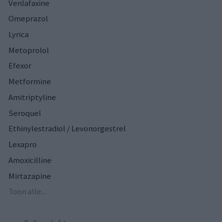
Venlafaxine
Omeprazol
Lyrica
Metoprolol
Efexor
Metformine
Amitriptyline
Seroquel
Ethinylestradiol / Levonorgestrel
Lexapro
Amoxicilline
Mirtazapine
Toon alle...