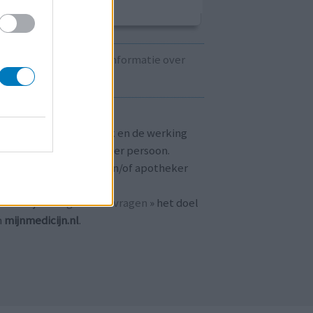
Kijk hier voor informatie over
zwangerschap.
T OP!
aringen zijn persoonlijk en de werking
 medicijnen verschilt per persoon.
dpleeg altijd uw arts en/of apotheker
r passend advies.
 ook bij «
veelgestelde vragen
» het doel
n
mijnmedicijn.nl
.