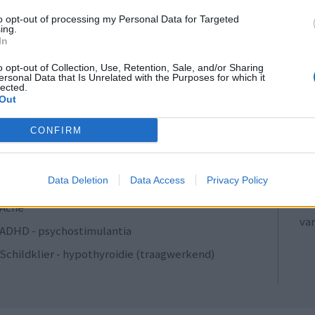
to opt-out of processing my Personal Data for Targeted
Antibiotica - penicillines breedspectrum
ing.
In
Verslavingsziekten
Diabetes (suikerziekte) - orale middelen
o opt-out of Collection, Use, Retention, Sale, and/or Sharing
ersonal Data that Is Unrelated with the Purposes for which it
lected.
Anticonceptie - overig
Out
Depressie - antidepressiva SSRI
LE
CONFIRM
Erv
ADHD - psychostimulantia
van
Bloeddruk - calciumantagonisten
Raa
Data Deletion
Data Access
Privacy Policy
Antibiotica - penicillines breedspectrum
voo
Zie
Acne
va
ADHD - psychostimulantia
Schildklier - hypothyroidie (traagwerkend)