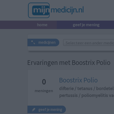
home
geef je mening
Selecteer een ander medicij
medicijnen
Ervaringen met Boostrix Polio
Boostrix Polio
0
difterie / tetanus / bordetel
meningen
pertussis / poliomyelitis v
geef je mening