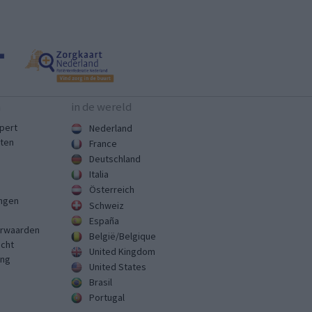
n
in de wereld
pert
Nederland
sten
France
Deutschland
Italia
Österreich
ingen
Schweiz
España
rwaarden
België/Belgique
echt
United Kingdom
ing
United States
Brasil
Portugal