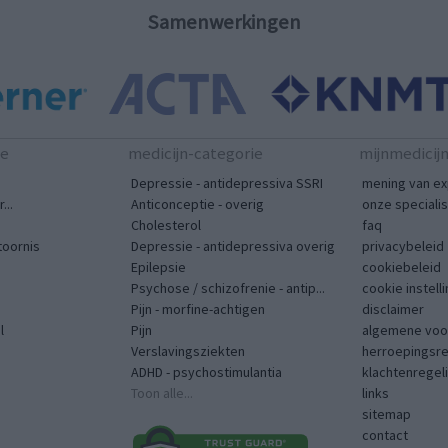
Samenwerkingen
te
medicijn-categorie
mijnmedicij
Depressie - antidepressiva SSRI
mening van ex
...
Anticonceptie - overig
onze speciali
Cholesterol
faq
toornis
Depressie - antidepressiva overig
privacybeleid
Epilepsie
cookiebeleid
Psychose / schizofrenie - antip...
cookie instell
Pijn - morfine-achtigen
disclaimer
l
Pijn
algemene voo
Verslavingsziekten
herroepingsr
ADHD - psychostimulantia
klachtenregel
Toon alle...
links
sitemap
contact