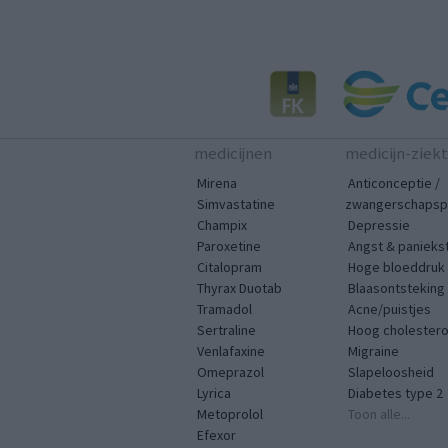
medicijnen
medicijn-ziek
Mirena
Anticonceptie /
Simvastatine
zwangerschapspr
Champix
Depressie
Paroxetine
Angst & panieks
Citalopram
Hoge bloeddruk
Thyrax Duotab
Blaasontsteking
Tramadol
Acne/puistjes
Sertraline
Hoog cholestero
Venlafaxine
Migraine
Omeprazol
Slapeloosheid
Lyrica
Diabetes type 2
Metoprolol
Toon alle...
Efexor