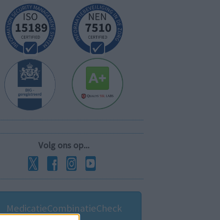
Volg ons op...
MedicatieCombinatieCheck