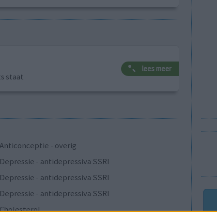
lees meer
ts staat
Anticonceptie - overig
Depressie - antidepressiva SSRI
Depressie - antidepressiva SSRI
Depressie - antidepressiva SSRI
Cholesterol