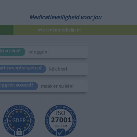
Medicatieveiligheid voor jou
over mijnmedicijn.nl
ijn account
inloggen
achtwoord vergeten?
klik hier!
og geen account?
maak er nu één!