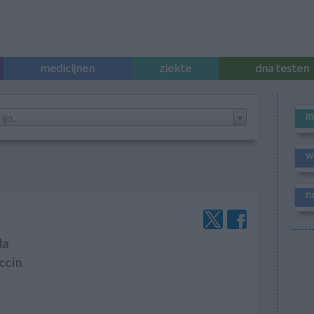
medicijnen
ziekte
dna testen
m
n...
w
n
la
accin