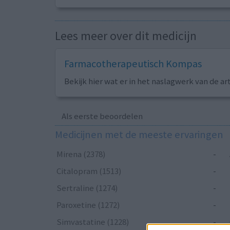
Lees meer over dit medicijn
Farmacotherapeutisch Kompas
Bekijk hier wat er in het naslagwerk van de ar
Als eerste beoordelen
Medicijnen met de meeste ervaringen
Mirena (2378)
-
Citalopram (1513)
-
Sertraline (1274)
-
Paroxetine (1272)
-
Simvastatine (1228)
-