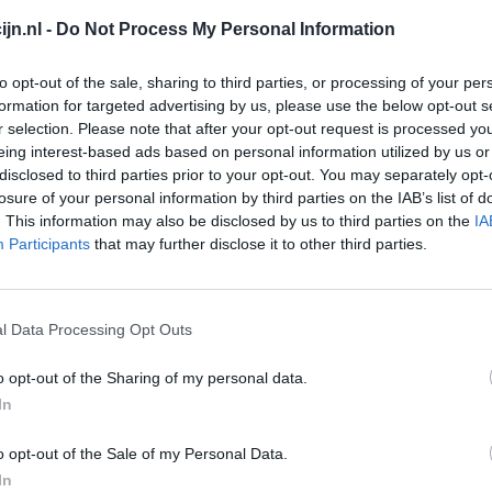
Verslavingsziekten
jn.nl -
Do Not Process My Personal Information
Depressie - antidepressiva overig
to opt-out of the sale, sharing to third parties, or processing of your per
Pijn - morfine-achtigen
formation for targeted advertising by us, please use the below opt-out s
Schildklier - hypothyroidie (traagwerkend)
r selection. Please note that after your opt-out request is processed y
Go
eing interest-based ads based on personal information utilized by us or
Maagzuur - protonpompremmers
disclosed to third parties prior to your opt-out. You may separately opt-
Wi
Bloeddruk - betablokkers
losure of your personal information by third parties on the IAB’s list of
med
. This information may also be disclosed by us to third parties on the
IA
Epilepsie
vo
Participants
that may further disclose it to other third parties.
Antibiotica - urineweginfectie
Depressie - antidepressiva overig
l Data Processing Opt Outs
Depressie - antidepressiva TCA
o opt-out of the Sharing of my personal data.
Depressie - antidepressiva overig
In
Anticonceptie - eenfase
Psychose / schizofrenie - antipsychotica
o opt-out of the Sale of my Personal Data.
In
Depressie - antidepressiva SSRI