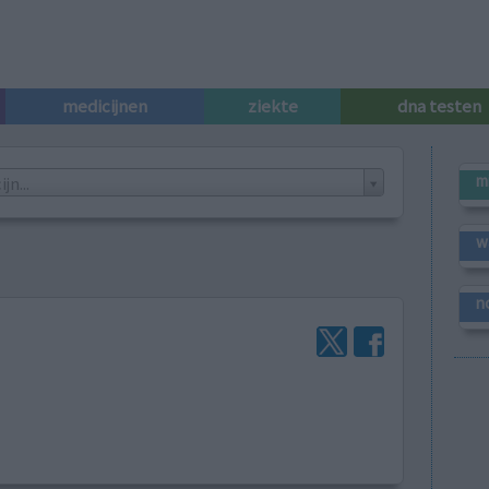
medicijnen
ziekte
dna testen
m
n...
w
n