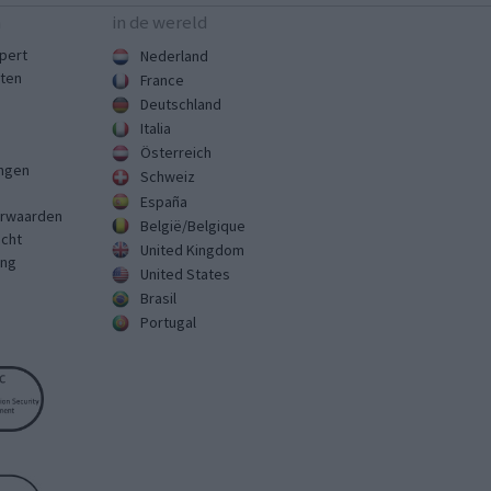
n
in de wereld
pert
Nederland
sten
France
Deutschland
Italia
Österreich
ingen
Schweiz
España
rwaarden
België/Belgique
echt
United Kingdom
ing
United States
Brasil
Portugal