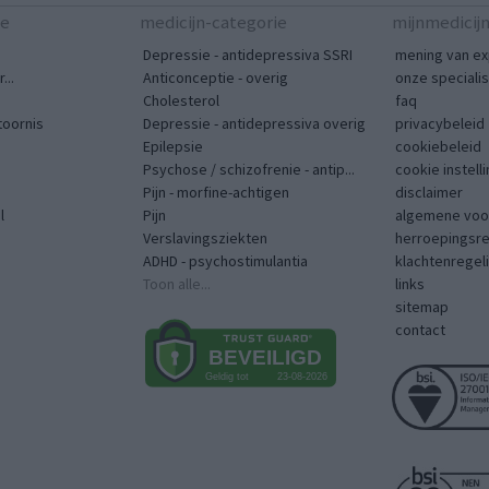
te
medicijn-categorie
mijnmedicij
Depressie - antidepressiva SSRI
mening van ex
...
Anticonceptie - overig
onze speciali
Cholesterol
faq
toornis
Depressie - antidepressiva overig
privacybeleid
Epilepsie
cookiebeleid
Psychose / schizofrenie - antip...
cookie instell
Pijn - morfine-achtigen
disclaimer
l
Pijn
algemene voo
Verslavingsziekten
herroepingsr
ADHD - psychostimulantia
klachtenregel
Toon alle...
links
sitemap
contact