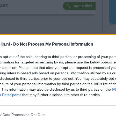
-2019)
naar artikel
Go
Wi
Anticonceptie - overig
jn.nl -
Do Not Process My Personal Information
med
Depressie - antidepressiva SSRI
vo
to opt-out of the sale, sharing to third parties, or processing of your per
Depressie - antidepressiva SSRI
formation for targeted advertising by us, please use the below opt-out s
r selection. Please note that after your opt-out request is processed y
Depressie - antidepressiva SSRI
eing interest-based ads based on personal information utilized by us or
Cholesterol
disclosed to third parties prior to your opt-out. You may separately opt-
losure of your personal information by third parties on the IAB’s list of
Verslavingsziekten
. This information may also be disclosed by us to third parties on the
IA
Depressie - antidepressiva overig
Participants
that may further disclose it to other third parties.
Pijn - morfine-achtigen
Schildklier - hypothyroidie (traagwerkend)
l Data Processing Opt Outs