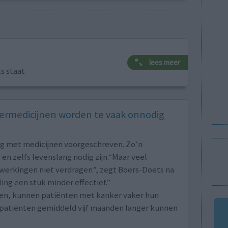
lees meer
ts staat
rmedicijnen worden te vaak onnodig
ng met medicijnen voorgeschreven. Zo’n
en zelfs levenslang nodig zijn.“Maar veel
jwerkingen niet verdragen”, zegt Boers-Doets na
ng een stuk minder effectief.”
en, kunnen patiënten met kanker vaker hun
l patiënten gemiddeld vijf maanden langer kunnen