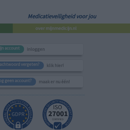
Medicatieveiligheid voor jou
over mijnmedicijn.nl
ijn account
inloggen
achtwoord vergeten?
klik hier!
og geen account?
maak er nu één!