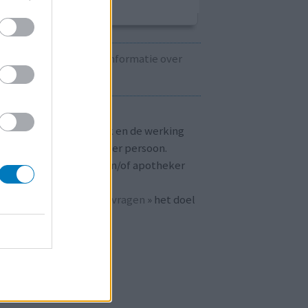
Kijk hier voor informatie over
zwangerschap.
T OP!
aringen zijn persoonlijk en de werking
 medicijnen verschilt per persoon.
dpleeg altijd uw arts en/of apotheker
r passend advies.
 ook bij «
veelgestelde vragen
» het doel
n
mijnmedicijn.nl
.