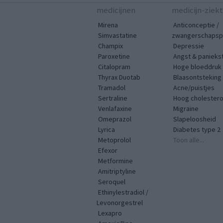
medicijnen
medicijn-ziek
Mirena
Anticonceptie /
Simvastatine
zwangerschapspr
Champix
Depressie
Paroxetine
Angst & panieks
Citalopram
Hoge bloeddruk
Thyrax Duotab
Blaasontsteking
Tramadol
Acne/puistjes
Sertraline
Hoog cholestero
Venlafaxine
Migraine
Omeprazol
Slapeloosheid
Lyrica
Diabetes type 2
Metoprolol
Toon alle...
Efexor
Metformine
Amitriptyline
Seroquel
Ethinylestradiol /
Levonorgestrel
Lexapro