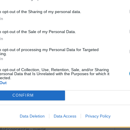
Maagzuur - protonpompremmers
o opt-out of the Sharing of my personal data.
Bloeddruk - betablokkers
In
Epilepsie
o opt-out of the Sale of my Personal Data.
Antibiotica - urineweginfectie
In
Depressie - antidepressiva overig
LE
to opt-out of processing my Personal Data for Targeted
Depressie - antidepressiva TCA
ing.
Erv
In
Depressie - antidepressiva overig
van
Raa
o opt-out of Collection, Use, Retention, Sale, and/or Sharing
Anticonceptie - eenfase
ersonal Data that Is Unrelated with the Purposes for which it
voo
lected.
Psychose / schizofrenie - antipsychotica
Out
Zie
Depressie - antidepressiva SSRI
va
CONFIRM
Antibiotica - penicillines breedspectrum
Verslavingsziekten
Data Deletion
Data Access
Privacy Policy
Diabetes (suikerziekte) - orale middelen
Anticonceptie - overig