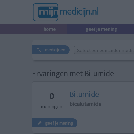
home
geef je mening
Selecteer een ander medicij
medicijnen
Ervaringen met Bilumide
Bilumide
0
bicalutamide
meningen
geef je mening