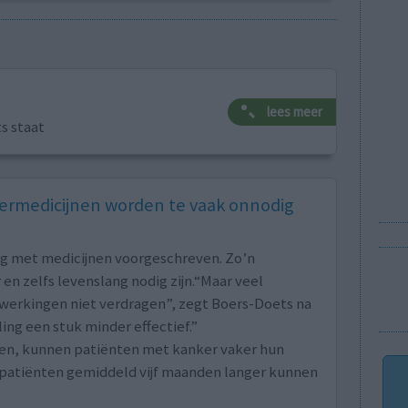
lees meer
ts staat
rmedicijnen worden te vaak onnodig
ng met medicijnen voorgeschreven. Zo’n
en zelfs levenslang nodig zijn.“Maar veel
jwerkingen niet verdragen”, zegt Boers-Doets na
ng een stuk minder effectief.”
en, kunnen patiënten met kanker vaker hun
l patiënten gemiddeld vijf maanden langer kunnen