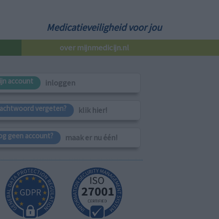
Medicatieveiligheid voor jou
over mijnmedicijn.nl
ijn account
inloggen
achtwoord vergeten?
klik hier!
og geen account?
maak er nu één!