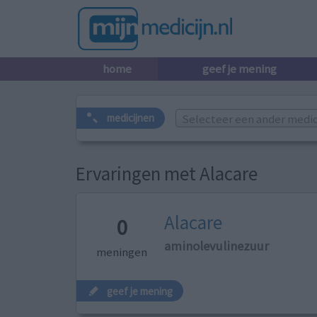
home
geef je mening
Selecteer een ander medicij
medicijnen
Ervaringen met Alacare
Alacare
0
aminolevulinezuur
meningen
geef je mening