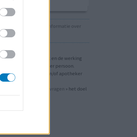
Kijk hier voor informatie over
zwangerschap.
T OP!
aringen zijn persoonlijk en de werking
 medicijnen verschilt per persoon.
dpleeg altijd uw arts en/of apotheker
r passend advies.
 ook bij «
veelgestelde vragen
» het doel
n
mijnmedicijn.nl
.