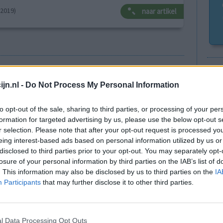
-2019)
naar artikel
Go
Wi
Anticonceptie - overig
jn.nl -
Do Not Process My Personal Information
med
Depressie - antidepressiva SSRI
vo
to opt-out of the sale, sharing to third parties, or processing of your per
Depressie - antidepressiva SSRI
formation for targeted advertising by us, please use the below opt-out s
r selection. Please note that after your opt-out request is processed y
Depressie - antidepressiva SSRI
eing interest-based ads based on personal information utilized by us or
Cholesterol
disclosed to third parties prior to your opt-out. You may separately opt-
losure of your personal information by third parties on the IAB’s list of
Verslavingsziekten
. This information may also be disclosed by us to third parties on the
IA
Depressie - antidepressiva overig
Participants
that may further disclose it to other third parties.
Pijn - morfine-achtigen
Schildklier - hypothyroidie (traagwerkend)
l Data Processing Opt Outs