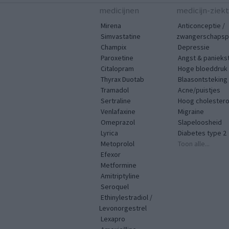
medicijnen
medicijn-ziek
Mirena
Anticonceptie /
Simvastatine
zwangerschapspr
Champix
Depressie
Paroxetine
Angst & panieks
Citalopram
Hoge bloeddruk
Thyrax Duotab
Blaasontsteking
Tramadol
Acne/puistjes
Sertraline
Hoog cholestero
Venlafaxine
Migraine
Omeprazol
Slapeloosheid
Lyrica
Diabetes type 2
Metoprolol
Toon alle...
Efexor
Metformine
Amitriptyline
Seroquel
Ethinylestradiol /
Levonorgestrel
Lexapro