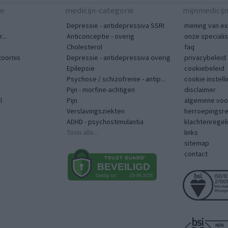
te
medicijn-categorie
mijnmedicij
Depressie - antidepressiva SSRI
mening van ex
...
Anticonceptie - overig
onze speciali
Cholesterol
faq
toornis
Depressie - antidepressiva overig
privacybeleid
Epilepsie
cookiebeleid
Psychose / schizofrenie - antip...
cookie instell
Pijn - morfine-achtigen
disclaimer
l
Pijn
algemene voo
Verslavingsziekten
herroepingsr
ADHD - psychostimulantia
klachtenregel
Toon alle...
links
sitemap
contact