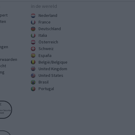
n
in de wereld
pert
Nederland
sten
France
Deutschland
Italia
Österreich
ingen
Schweiz
España
rwaarden
België/Belgique
echt
United Kingdom
ing
United States
Brasil
Portugal