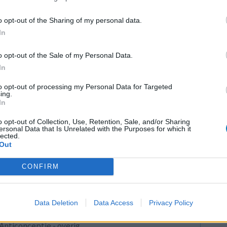
Maagzuur - protonpompremmers
o opt-out of the Sharing of my personal data.
Bloeddruk - betablokkers
In
Epilepsie
o opt-out of the Sale of my Personal Data.
Antibiotica - urineweginfectie
In
Depressie - antidepressiva overig
LE
to opt-out of processing my Personal Data for Targeted
Depressie - antidepressiva TCA
ing.
Erv
In
Depressie - antidepressiva overig
van
Raa
o opt-out of Collection, Use, Retention, Sale, and/or Sharing
Anticonceptie - eenfase
ersonal Data that Is Unrelated with the Purposes for which it
voo
lected.
Psychose / schizofrenie - antipsychotica
Out
Zie
Depressie - antidepressiva SSRI
va
CONFIRM
Antibiotica - penicillines breedspectrum
Verslavingsziekten
Data Deletion
Data Access
Privacy Policy
Diabetes (suikerziekte) - orale middelen
Anticonceptie - overig