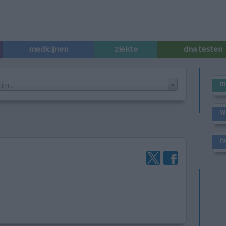
medicijnen
ziekte
dna testen
m
n...
w
n