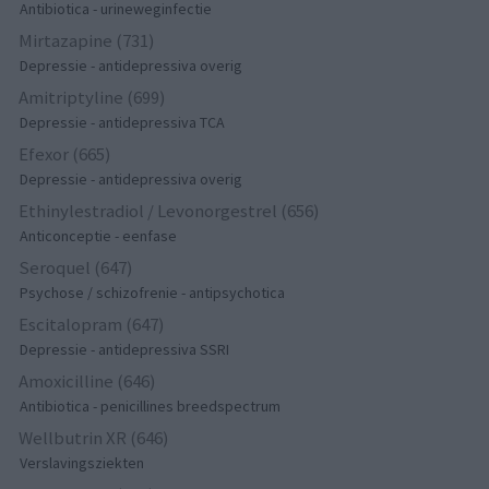
Antibiotica - urineweginfectie
Mirtazapine (731)
Depressie - antidepressiva overig
Amitriptyline (699)
Depressie - antidepressiva TCA
Efexor (665)
Depressie - antidepressiva overig
Ethinylestradiol / Levonorgestrel (656)
Anticonceptie - eenfase
Seroquel (647)
Psychose / schizofrenie - antipsychotica
Escitalopram (647)
Depressie - antidepressiva SSRI
Amoxicilline (646)
Antibiotica - penicillines breedspectrum
Wellbutrin XR (646)
Verslavingsziekten