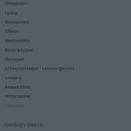
Omeprazol
Lyrica
Metoprolol
Efexor
Metformine
Amitriptyline
Seroquel
Ethinylestradiol / Levonorgestrel
Lexapro
Amoxicilline
Mirtazapine
Toon alle...
medicijn-ziekte