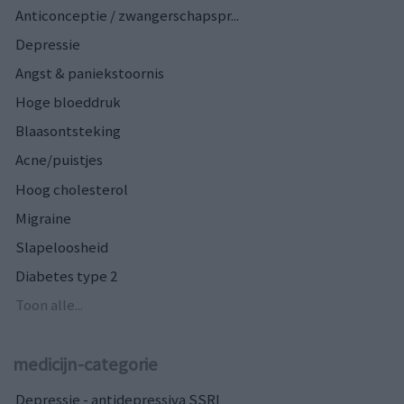
Anticonceptie / zwangerschapspr...
Depressie
Angst & paniekstoornis
Hoge bloeddruk
Blaasontsteking
Acne/puistjes
Hoog cholesterol
Migraine
Slapeloosheid
Diabetes type 2
Toon alle...
medicijn-categorie
Depressie - antidepressiva SSRI