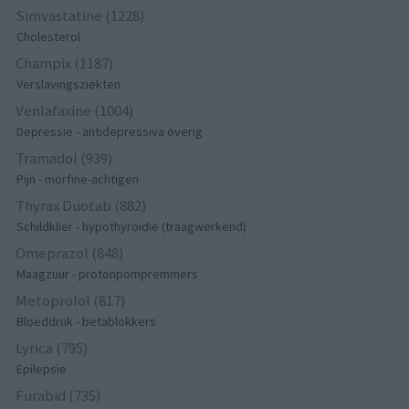
Simvastatine (1228)
Cholesterol
Champix (1187)
Verslavingsziekten
Venlafaxine (1004)
Depressie - antidepressiva overig
Tramadol (939)
Pijn - morfine-achtigen
Thyrax Duotab (882)
Schildklier - hypothyroidie (traagwerkend)
Omeprazol (848)
Maagzuur - protonpompremmers
Metoprolol (817)
Bloeddruk - betablokkers
Lyrica (795)
Epilepsie
Furabid (735)