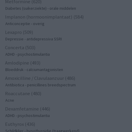
Metformine (620)
Diabetes (suikerziekte) - orale middelen
Implanon (hormoonimplantaat) (584)
Anticonceptie - overig
Lexapro (509)
Depressie - antidepressiva SSRI
Concerta (503)
ADHD - psychostimulantia
Amlodipine (493)
Bloeddruk - calciumantagonisten
Amoxicilline / Clavulaanzuur (486)
Antibiotica - penicillines breedspectrum
Roaccutane (480)
Acne
Dexamfetamine (446)
ADHD - psychostimulantia
Euthyrox (436)
Schildklier - hypothyroidie (traagwerkend)