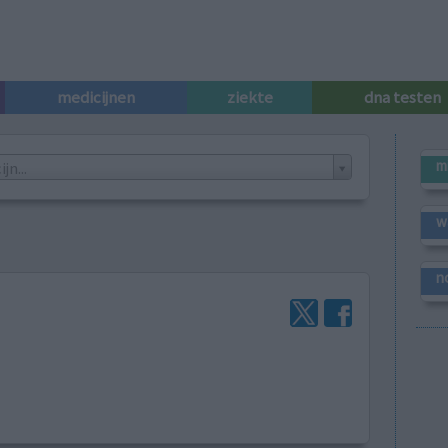
medicijnen
ziekte
dna testen
m
n...
w
n