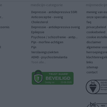
te
medicijn-categorie
mijnmedicij
Depressie - antidepressiva SSRI
mening van ex
...
Anticonceptie - overig
onze speciali
Cholesterol
faq
toornis
Depressie - antidepressiva overig
privacybeleid
Epilepsie
cookiebeleid
Psychose / schizofrenie - antip...
cookie instell
Pijn - morfine-achtigen
disclaimer
l
Pijn
algemene voo
Verslavingsziekten
herroepingsr
ADHD - psychostimulantia
klachtenregel
Toon alle...
links
sitemap
contact