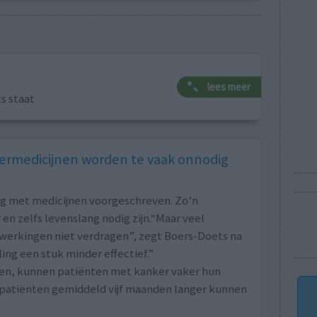
lees meer
ts staat
rmedicijnen worden te vaak onnodig
ng met medicijnen voorgeschreven. Zo’n
en zelfs levenslang nodig zijn.“Maar veel
jwerkingen niet verdragen”, zegt Boers-Doets na
ng een stuk minder effectief.”
en, kunnen patiënten met kanker vaker hun
l patiënten gemiddeld vijf maanden langer kunnen