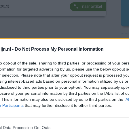
-2019)
naar artikel
Go
Wi
Anticonceptie - overig
jn.nl -
Do Not Process My Personal Information
med
Depressie - antidepressiva SSRI
vo
to opt-out of the sale, sharing to third parties, or processing of your per
Depressie - antidepressiva SSRI
formation for targeted advertising by us, please use the below opt-out s
r selection. Please note that after your opt-out request is processed y
Depressie - antidepressiva SSRI
eing interest-based ads based on personal information utilized by us or
Cholesterol
disclosed to third parties prior to your opt-out. You may separately opt-
losure of your personal information by third parties on the IAB’s list of
Verslavingsziekten
. This information may also be disclosed by us to third parties on the
IA
Depressie - antidepressiva overig
Participants
that may further disclose it to other third parties.
Pijn - morfine-achtigen
Schildklier - hypothyroidie (traagwerkend)
l Data Processing Opt Outs