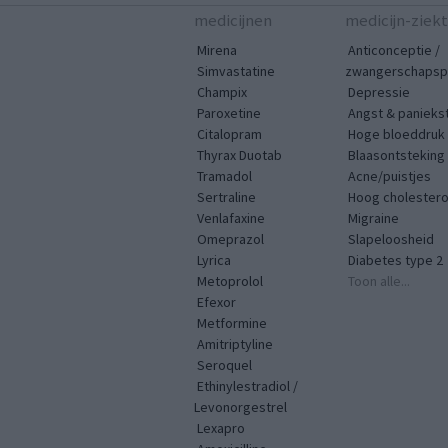
medicijnen
medicijn-ziek
Mirena
Anticonceptie /
Simvastatine
zwangerschapspr
Champix
Depressie
Paroxetine
Angst & panieks
Citalopram
Hoge bloeddruk
Thyrax Duotab
Blaasontsteking
Tramadol
Acne/puistjes
Sertraline
Hoog cholestero
Venlafaxine
Migraine
Omeprazol
Slapeloosheid
Lyrica
Diabetes type 2
Metoprolol
Toon alle...
Efexor
Metformine
Amitriptyline
Seroquel
Ethinylestradiol /
Levonorgestrel
Lexapro