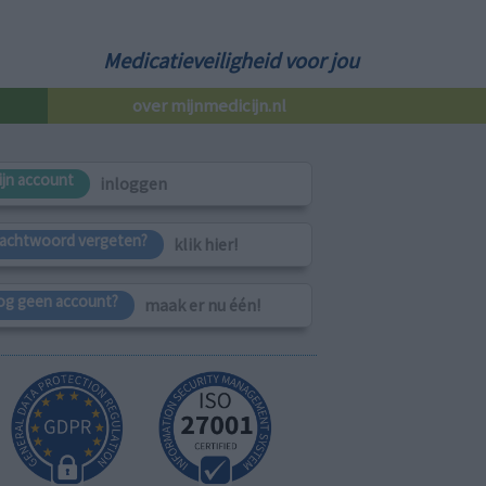
Medicatieveiligheid voor jou
over mijnmedicijn.nl
ijn account
inloggen
achtwoord vergeten?
klik hier!
og geen account?
maak er nu één!