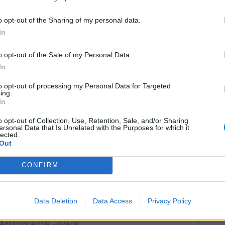
Maagzuur - protonpompremmers
o opt-out of the Sharing of my personal data.
Bloeddruk - betablokkers
In
Epilepsie
o opt-out of the Sale of my Personal Data.
Antibiotica - urineweginfectie
In
Depressie - antidepressiva overig
LE
to opt-out of processing my Personal Data for Targeted
Depressie - antidepressiva TCA
ing.
Erv
In
Depressie - antidepressiva overig
van
Raa
o opt-out of Collection, Use, Retention, Sale, and/or Sharing
Anticonceptie - eenfase
ersonal Data that Is Unrelated with the Purposes for which it
voo
lected.
Depressie - antidepressiva SSRI
Out
Zie
Psychose / schizofrenie - antipsychotica
va
CONFIRM
Antibiotica - penicillines breedspectrum
Verslavingsziekten
Data Deletion
Data Access
Privacy Policy
Diabetes (suikerziekte) - orale middelen
Anticonceptie - overig