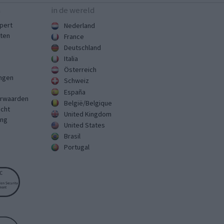
n
in de wereld
pert
Nederland
sten
France
Deutschland
Italia
Österreich
ingen
Schweiz
España
rwaarden
België/Belgique
echt
United Kingdom
ing
United States
Brasil
Portugal