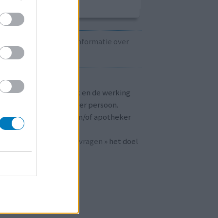
Kijk hier voor informatie over
zwangerschap.
T OP!
aringen zijn persoonlijk en de werking
 medicijnen verschilt per persoon.
dpleeg altijd uw arts en/of apotheker
r passend advies.
 ook bij «
veelgestelde vragen
» het doel
n
mijnmedicijn.nl
.