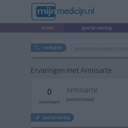
home
geef je mening
Selecteer een ander medicij
medicijnen
Ervaringen met Armisarte
Armisarte
0
pemetrexed
meningen
geef je mening