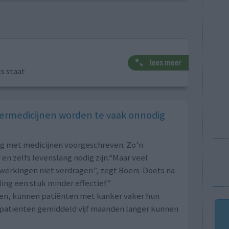
lees meer
ts staat
rmedicijnen worden te vaak onnodig
ng met medicijnen voorgeschreven. Zo’n
en zelfs levenslang nodig zijn.“Maar veel
jwerkingen niet verdragen”, zegt Boers-Doets na
ng een stuk minder effectief.”
en, kunnen patiënten met kanker vaker hun
l patiënten gemiddeld vijf maanden langer kunnen