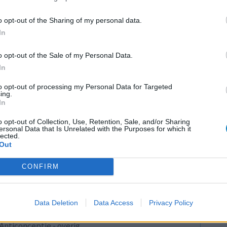
Maagzuur - protonpompremmers
o opt-out of the Sharing of my personal data.
Bloeddruk - betablokkers
In
Epilepsie
o opt-out of the Sale of my Personal Data.
Antibiotica - urineweginfectie
In
Depressie - antidepressiva overig
LE
to opt-out of processing my Personal Data for Targeted
Depressie - antidepressiva TCA
ing.
Erv
In
Depressie - antidepressiva overig
van
Raa
o opt-out of Collection, Use, Retention, Sale, and/or Sharing
Anticonceptie - eenfase
ersonal Data that Is Unrelated with the Purposes for which it
voo
lected.
Psychose / schizofrenie - antipsychotica
Out
Zie
Depressie - antidepressiva SSRI
va
CONFIRM
Antibiotica - penicillines breedspectrum
Verslavingsziekten
Data Deletion
Data Access
Privacy Policy
Diabetes (suikerziekte) - orale middelen
Anticonceptie - overig