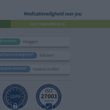
Medicatieveiligheid voor jou
over mijnmedicijn.nl
ijn account
inloggen
achtwoord vergeten?
klik hier!
og geen account?
maak er nu één!