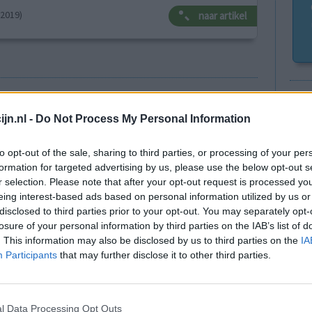
-2019)
naar artikel
Go
Wi
Anticonceptie - overig
jn.nl -
Do Not Process My Personal Information
med
Depressie - antidepressiva SSRI
vo
to opt-out of the sale, sharing to third parties, or processing of your per
Depressie - antidepressiva SSRI
formation for targeted advertising by us, please use the below opt-out s
r selection. Please note that after your opt-out request is processed y
Depressie - antidepressiva SSRI
eing interest-based ads based on personal information utilized by us or
Cholesterol
disclosed to third parties prior to your opt-out. You may separately opt-
losure of your personal information by third parties on the IAB’s list of
Verslavingsziekten
. This information may also be disclosed by us to third parties on the
IA
Depressie - antidepressiva overig
Participants
that may further disclose it to other third parties.
Pijn - morfine-achtigen
Schildklier - hypothyroidie (traagwerkend)
l Data Processing Opt Outs