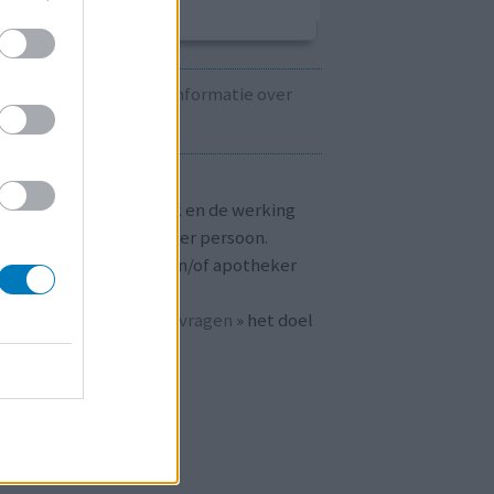
Kijk hier voor informatie over
zwangerschap.
T OP!
aringen zijn persoonlijk en de werking
 medicijnen verschilt per persoon.
dpleeg altijd uw arts en/of apotheker
r passend advies.
 ook bij «
veelgestelde vragen
» het doel
n
mijnmedicijn.nl
.