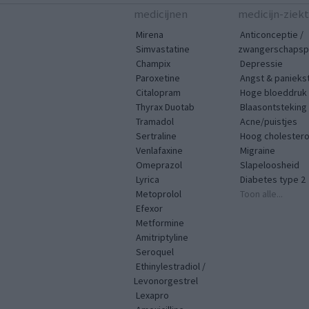
medicijnen
medicijn-ziek
Mirena
Anticonceptie /
Simvastatine
zwangerschapspr
Champix
Depressie
Paroxetine
Angst & panieks
Citalopram
Hoge bloeddruk
Thyrax Duotab
Blaasontsteking
Tramadol
Acne/puistjes
Sertraline
Hoog cholestero
Venlafaxine
Migraine
Omeprazol
Slapeloosheid
Lyrica
Diabetes type 2
Metoprolol
Toon alle...
Efexor
Metformine
Amitriptyline
Seroquel
Ethinylestradiol /
Levonorgestrel
Lexapro