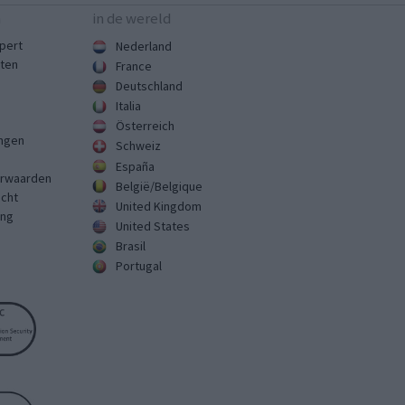
n
in de wereld
pert
Nederland
sten
France
Deutschland
Italia
Österreich
ingen
Schweiz
España
rwaarden
België/Belgique
echt
United Kingdom
ing
United States
Brasil
Portugal