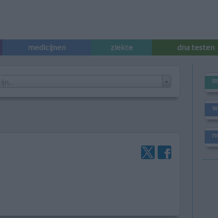
medicijnen
ziekte
dna testen
m
n...
w
n