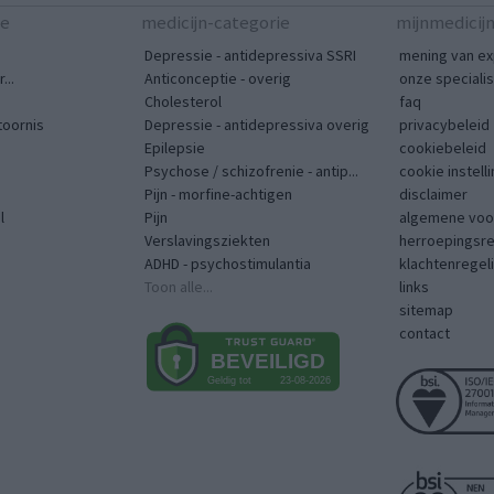
te
medicijn-categorie
mijnmedicij
Depressie - antidepressiva SSRI
mening van ex
...
Anticonceptie - overig
onze speciali
Cholesterol
faq
toornis
Depressie - antidepressiva overig
privacybeleid
Epilepsie
cookiebeleid
Psychose / schizofrenie - antip...
cookie instell
Pijn - morfine-achtigen
disclaimer
l
Pijn
algemene voo
Verslavingsziekten
herroepingsr
ADHD - psychostimulantia
klachtenregel
Toon alle...
links
sitemap
contact