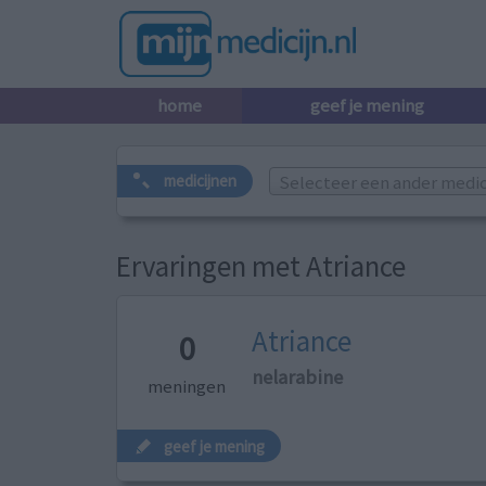
home
geef je mening
Selecteer een ander medicij
medicijnen
Ervaringen met Atriance
Atriance
0
nelarabine
meningen
geef je mening