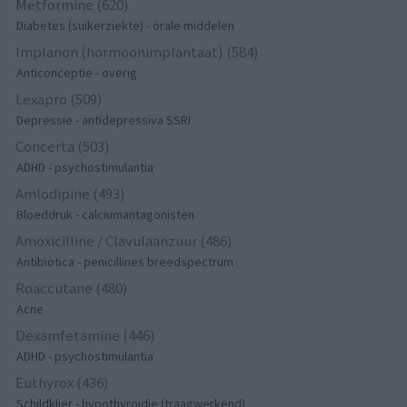
Metformine (620)
Diabetes (suikerziekte) - orale middelen
Implanon (hormoonimplantaat) (584)
Anticonceptie - overig
Lexapro (509)
Depressie - antidepressiva SSRI
Concerta (503)
ADHD - psychostimulantia
Amlodipine (493)
Bloeddruk - calciumantagonisten
Amoxicilline / Clavulaanzuur (486)
Antibiotica - penicillines breedspectrum
Roaccutane (480)
Acne
Dexamfetamine (446)
ADHD - psychostimulantia
Euthyrox (436)
Schildklier - hypothyroidie (traagwerkend)