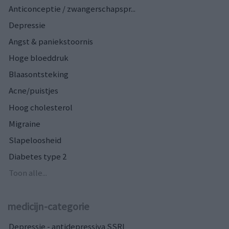
Anticonceptie / zwangerschapspr...
Depressie
Angst & paniekstoornis
Hoge bloeddruk
Blaasontsteking
Acne/puistjes
Hoog cholesterol
Migraine
Slapeloosheid
Diabetes type 2
Toon alle...
medicijn-categorie
Depressie - antidepressiva SSRI