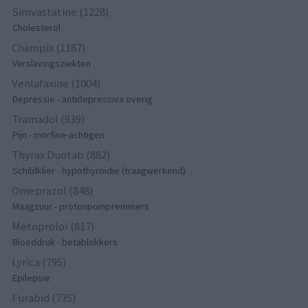
Simvastatine (1228)
Cholesterol
Champix (1187)
Verslavingsziekten
Venlafaxine (1004)
Depressie - antidepressiva overig
Tramadol (939)
Pijn - morfine-achtigen
Thyrax Duotab (882)
Schildklier - hypothyroidie (traagwerkend)
Omeprazol (848)
Maagzuur - protonpompremmers
Metoprolol (817)
Bloeddruk - betablokkers
Lyrica (795)
Epilepsie
Furabid (735)