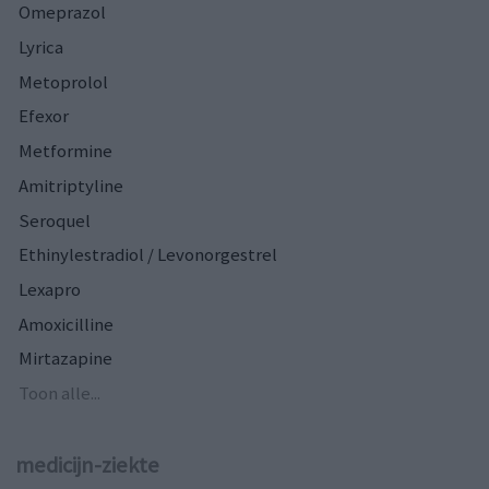
Omeprazol
Lyrica
Metoprolol
Efexor
Metformine
Amitriptyline
Seroquel
Ethinylestradiol / Levonorgestrel
Lexapro
Amoxicilline
Mirtazapine
Toon alle...
medicijn-ziekte