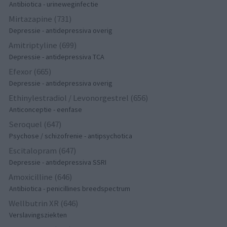
Antibiotica - urineweginfectie
Mirtazapine (731)
Depressie - antidepressiva overig
Amitriptyline (699)
Depressie - antidepressiva TCA
Efexor (665)
Depressie - antidepressiva overig
Ethinylestradiol / Levonorgestrel (656)
Anticonceptie - eenfase
Seroquel (647)
Psychose / schizofrenie - antipsychotica
Escitalopram (647)
Depressie - antidepressiva SSRI
Amoxicilline (646)
Antibiotica - penicillines breedspectrum
Wellbutrin XR (646)
Verslavingsziekten