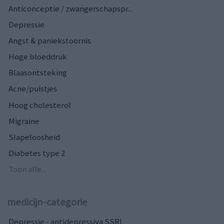
Anticonceptie / zwangerschapspr...
Depressie
Angst & paniekstoornis
Hoge bloeddruk
Blaasontsteking
Acne/puistjes
Hoog cholesterol
Migraine
Slapeloosheid
Diabetes type 2
Toon alle...
medicijn-categorie
Depressie - antidepressiva SSRI