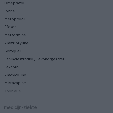
Omeprazol
Lyrica
Metoprolol
Efexor
Metformine
Amitriptyline
Seroquel
Ethinylestradiol / Levonorgestrel
Lexapro
Amoxicilline
Mirtazapine
Toon alle...
medicijn-ziekte